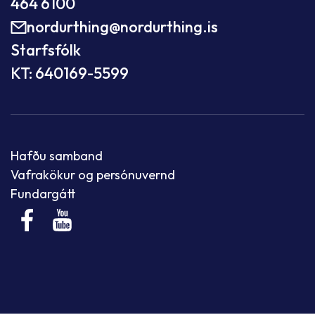
464 6100
nordurthing@nordurthing.is
Starfsfólk
KT: 640169-5599
Hafðu samband
Vafrakökur og persónuvernd
Fundargátt