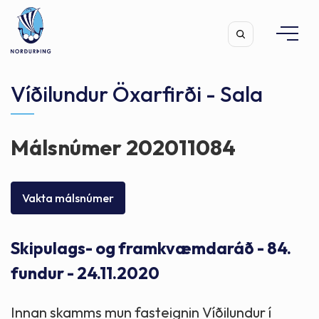
Víðilundur Öxarfirði - Sala
Málsnúmer 202011084
Leita
Vakta málsnúmer
Skipulags- og framkvæmdaráð - 84.
fundur - 24.11.2020
Innan skamms mun fasteignin Víðilundur í