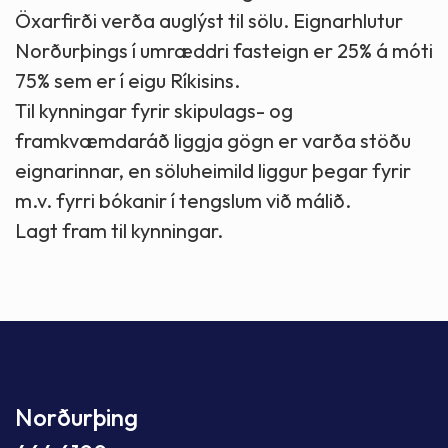
Öxarfirði verða auglýst til sölu. Eignarhlutur
Norðurþings í umræddri fasteign er 25% á móti
75% sem er í eigu Ríkisins.
Til kynningar fyrir skipulags- og
framkvæmdaráð liggja gögn er varða stöðu
eignarinnar, en söluheimild liggur þegar fyrir
m.v. fyrri bókanir í tengslum við málið.
Lagt fram til kynningar.
Norðurþing