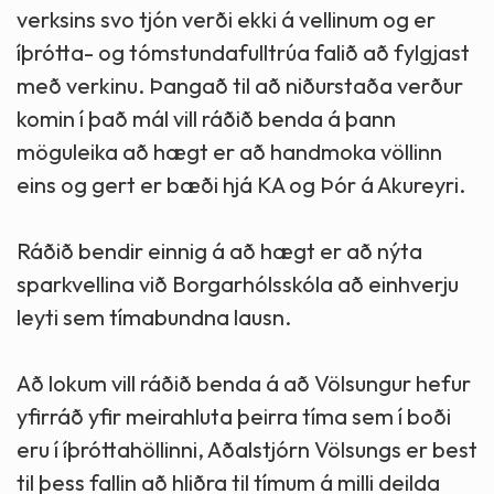
verksins svo tjón verði ekki á vellinum og er
íþrótta- og tómstundafulltrúa falið að fylgjast
með verkinu. Þangað til að niðurstaða verður
komin í það mál vill ráðið benda á þann
möguleika að hægt er að handmoka völlinn
eins og gert er bæði hjá KA og Þór á Akureyri.
Ráðið bendir einnig á að hægt er að nýta
sparkvellina við Borgarhólsskóla að einhverju
leyti sem tímabundna lausn.
Að lokum vill ráðið benda á að Völsungur hefur
yfirráð yfir meirahluta þeirra tíma sem í boði
eru í íþróttahöllinni, Aðalstjórn Völsungs er best
til þess fallin að hliðra til tímum á milli deilda