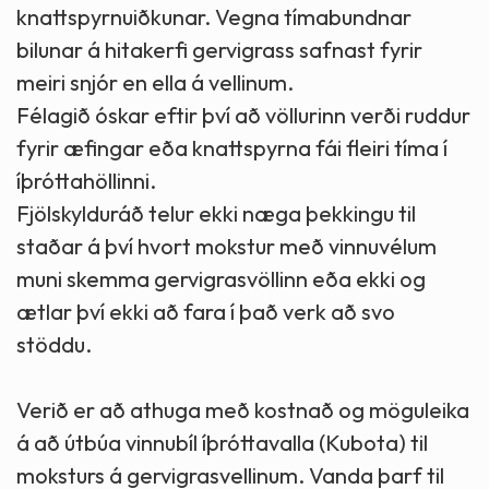
knattspyrnuiðkunar. Vegna tímabundnar
bilunar á hitakerfi gervigrass safnast fyrir
meiri snjór en ella á vellinum.
Félagið óskar eftir því að völlurinn verði ruddur
fyrir æfingar eða knattspyrna fái fleiri tíma í
íþróttahöllinni.
Fjölskylduráð telur ekki næga þekkingu til
staðar á því hvort mokstur með vinnuvélum
muni skemma gervigrasvöllinn eða ekki og
ætlar því ekki að fara í það verk að svo
stöddu.
Verið er að athuga með kostnað og möguleika
á að útbúa vinnubíl íþróttavalla (Kubota) til
moksturs á gervigrasvellinum. Vanda þarf til