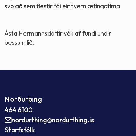
svo að sem flestir fái einhvern æfingatíma.
Ásta Hermannsdóttir vék af fundi undir
þessum lið.
Norðurþing
464 6100
nordurthing@nordurthing.is
Starfsfólk