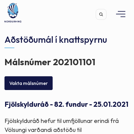
Aðstöðumál í knattspyrnu
Málsnúmer 202101101
Leita
Vakta málsnúmer
Fjölskylduráð - 82. fundur - 25.01.2021
Fjölskylduráð hefur til umfjöllunar erindi frá
Völsungi varðandi aðstöðu til