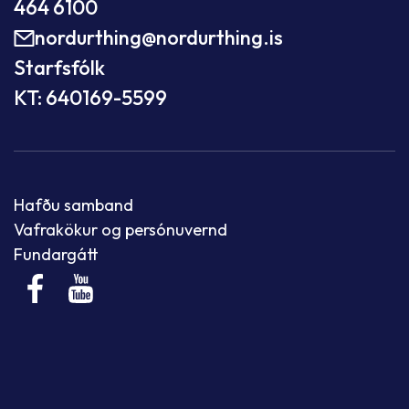
464 6100
nordurthing@nordurthing.is
Starfsfólk
KT: 640169-5599
Hafðu samband
Vafrakökur og persónuvernd
Fundargátt