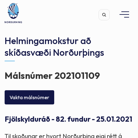
Helmingamokstur að
skíðasvæði Norðurþings
Leita
Málsnúmer 202101109
Vakta málsnúmer
Fjölskylduráð - 82. fundur - 25.01.2021
Til skoðunar er hvort Norðurþing eigi rétt á