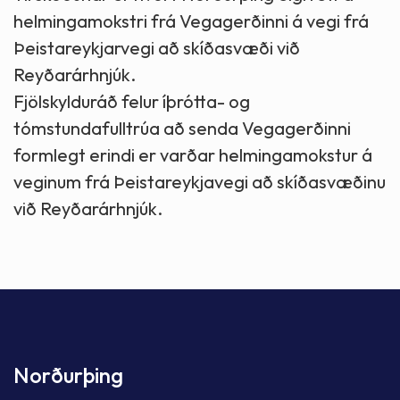
helmingamokstri frá Vegagerðinni á vegi frá
Þeistareykjarvegi að skíðasvæði við
Reyðarárhnjúk.
Fjölskylduráð felur íþrótta- og
tómstundafulltrúa að senda Vegagerðinni
formlegt erindi er varðar helmingamokstur á
veginum frá Þeistareykjavegi að skíðasvæðinu
við Reyðarárhnjúk.
Norðurþing