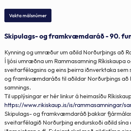
Skólaþjónusta
Skjöl og útgefið efni
Áhugaverðir staðir
Vakta málsnúmer
Íþróttir og tómstundir
Mannauður
Útivist og hreyfing
Skipulags- og framkvæmdaráð - 90. fun
Framkvæmdir og hafnir
Menning og listir
Kynning og umræður um aðild Norðurþings að R
Skipulags- og byggingarmál
Söfn
Í ljósi umræðna um Rammasamning Ríkiskaupa og 
sveitarfélagsins og eins þeirra iðnverktaka sem 
Fjölmenningarfulltrúi
og framkvæmdaráðs til aðildar Norðurþings að 
samnings.
Til upplýsingar er hér linkur á heimasíðu Ríkis
Dýraeftirlit
https://www.rikiskaup.is/is/rammasamningar/sa
Skipulags- og framkvæmdaráð þakkar fjármálastjó
sveitarfélagið Norðurþing endurskoði aðild sína