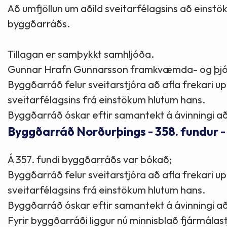
Að umfjöllun um aðild sveitarfélagsins að einstö
byggðarráðs.
Tillagan er samþykkt samhljóða.
Gunnar Hrafn Gunnarsson framkvæmda- og þjónust
Byggðarráð felur sveitarstjóra að afla frekari
sveitarfélagsins frá einstökum hlutum hans.
Byggðarráð óskar eftir samantekt á ávinningi 
Byggðarráð Norðurþings - 358. fundur 
Á 357. fundi byggðarráðs var bókað;
Byggðarráð felur sveitarstjóra að afla frekari
sveitarfélagsins frá einstökum hlutum hans.
Byggðarráð óskar eftir samantekt á ávinningi 
Fyrir byggðarráði liggur nú minnisblað fjármálas