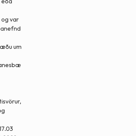
, eða
 og var
stanefnd
umræðu um
kranesbæ
isvörur,
og
17.03