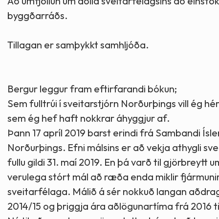
Að umfjöllun um aðild sveitarfélagsins að einstö
byggðarráðs.
Tillagan er samþykkt samhljóða.
Bergur leggur fram eftirfarandi bókun;
Sem fulltrúi í sveitarstjórn Norðurþings vill ég h
sem ég hef haft nokkrar áhyggjur af.
Þann 17 apríl 2019 barst erindi frá Sambandi Ísle
Norðurþings. Efni málsins er að vekja athygli s
fullu gildi 31. maí 2019. En þá varð til gjörbreyt
verulega stórt mál að ræða enda miklir fjármun
sveitarfélaga. Málið á sér nokkuð langan aðdrag
2014/15 og þriggja ára aðlögunartíma frá 2016 ti