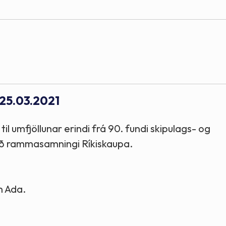
 25.03.2021
til umfjöllunar erindi frá 90. fundi skipulags- og
ð rammasamningi Ríkiskaupa.
n Ada.