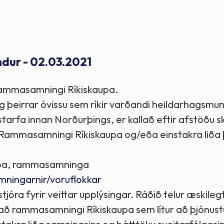
Stefnur og markmið
Lög og reglugerðir
dur - 02.03.2021
ammasamningi Ríkiskaupa.
þeirrar óvissu sem ríkir varðandi heildarhagsmun
starfa innan Norðurþings, er kallað eftir afstöðu s
Rammasamningi Ríkiskaupa og/eða einstakra liða
kaupa, rammasamninga
mningarnir/voruflokkar
ra fyrir veittar upplýsingar. Ráðið telur æskileg
 að rammasamningi Ríkiskaupa sem lítur að þjónust