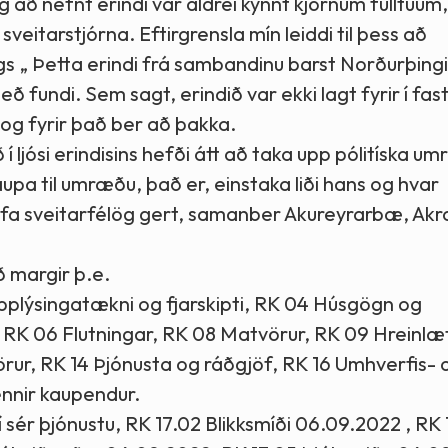
g að nefnt erindi var aldrei kynnt kjörnum fulltúum
l sveitarstjórna. Eftirgrensla mín leiddi til þess að
ngs „ Þetta erindi frá sambandinu barst Norðurþingi
eð fundi. Sem sagt, erindið var ekki lagt fyrir í fa
t og fyrir það ber að þakka.
í ljósi erindisins hefði átt að taka upp pólitíska 
 til umræðu, það er, einstaka liði hans og hvar
ta hafa sveitarfélög gert, samanber Akureyrarbæ, A
ð margir þ.e.
pplýsingatækni og fjarskipti, RK 04 Húsgögn og
, RK 06 Flutningar, RK 08 Matvörur, RK 09 Hreinlæt
rur, RK 14 Þjónusta og ráðgjöf, RK 16 Umhverfis- 
nnir kaupendur.
í sér þjónustu, RK 17.02 Blikksmíði 06.09.2022 , RK 