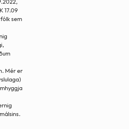
9.2022,
K 17.09
gfólk sem
nig
i,
uðum
m. Mér er
ýslulaga)
 umhyggja
ernig
 málsins.