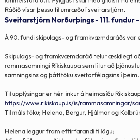
iðnmeistara o.fl. Fylgjast skal með gildistíma ei
Ráðið vísar þessu til umræðu í sveitarstjórn.
Sveitarstjórn Norðurþings - 111. fundur 
Á 90. fundi skipulags- og framkvæmdaráðs var e
Skipulags- og framkvæmdaráð telur æskilegt að 
rammasamningi Ríkiskaupa sem lítur að þjónustu i
samningsins og þátttöku sveitarfélagsins í þeim. 
Til upplýsingar er hér linkur á heimasíðu Ríkis
https://www.rikiskaup.is/is/rammasamningar/sa
Til máls tóku; Helena, Bergur, Hjálmar og Kolbrú
Helena leggur fram eftirfarandi tillögu;