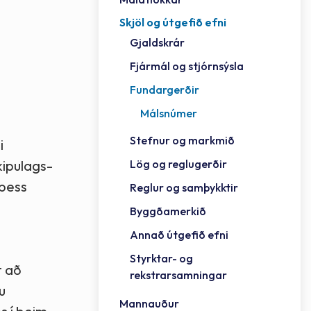
Skjöl og útgefið efni
Félag
Framh
Vinnu
Sorph
Vefm
Bygg
Fræð
Húsa
Jökul
Golfv
Vina
Hvala
Styrktar- og rekstrarsamningar
Gjaldskrár
Félag
Mennt
Íþrót
Veitu
Lausa
Fjöls
Hafn
Reykj
Fjármál og stjórnsýsla
Fundargerðir
Málsnúmer
Stefnur og markmið
i
Lög og reglugerðir
kipulags-
 þess
Reglur og samþykktir
Byggðamerkið
Annað útgefið efni
Styrktar- og
t að
rekstrarsamningar
u
Mannauður