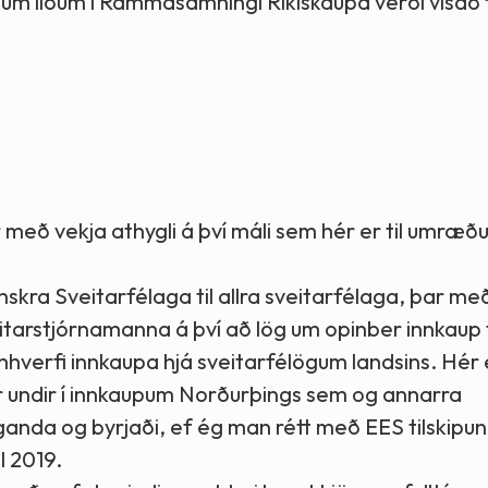
kum liðum í Rammasamningi Ríkiskaupa verði vísað t
ér með vekja athygli á því máli sem hér er til umræðu
nskra Sveitarfélaga til allra sveitarfélaga, þar með
veitarstjórnamanna á því að lög um opinber innkaup
t umhverfi innkaupa hjá sveitarfélögum landsins. Hér
ir undir í innkaupum Norðurþings sem og annarra
anda og byrjaði, ef ég man rétt með EES tilskipun
l 2019.