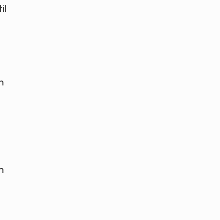
il
n
n