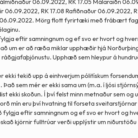
álmiðnaður 06.09.2022, RK 17.05 Málaraiðn 06.0
ir 06.09.2022, RK 17.08 Rafiðnaður 06.09.2022, R
06.09.2022. Mörg flott fyrirtæki með frábært fa
élaginu.
fylgja eftir samningnum og ef svo er hvort og hver
á, að um er að ræða miklar upphæðir hjá Norðurþing
og ráðgjafaþjónustu. Upphæð sem hleypur á hundr
er ekki tekið upp á einhverjum pólitískum forsendu
ð. Það sem mér er ekki sama um (m.a. í ljósi stjórns
dist ekki skoðun. Í því felst minn metnaður sem og
aorð mín eru því hvatning til forseta sveitarstjórnar
 fylgja eftir samningnum og ef svo er hvort og hv
kað kjörnir fulltrúar verði upplýstir um niðurstöðu