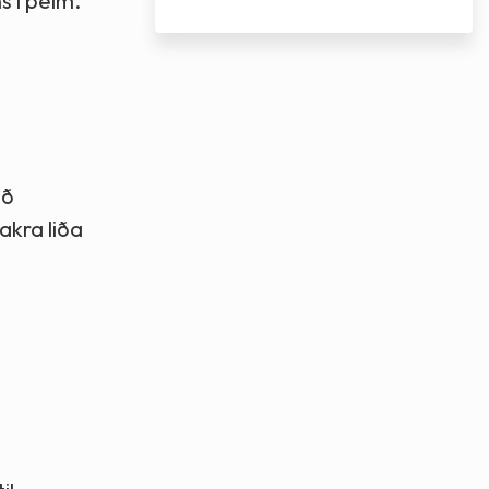
s í þeim.
að
akra liða