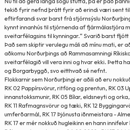
Nú til að gera langa sögu stutta, þá er það þanni
tekið fyrir nefnd þrátt fyrir að erindi væri sent ti
eftirfarandi svar barst frá stjórnsýslu Norðurþi
kynnt innanhús til stjórnenda af fjármálastjóra m
sveitarfélagsins til kynningar.“ Svarið barst fljót
Það sem skiptir verulegu máli að mínu mati, er að 
aðkomu Norðurþings að Rammasamningi Ríkiskaupa
sveitarfélagið vill vera inni og hvar ekki. Þet
og Borgarbyggð, svo eitthvað sé nefnt.
Flokkarnir sem Norðurþingi er aðili að eru nokku
RK 02 Pappírsvörur, ritföng og prentun, RK 03 U
innanstokksmunir, RK 05 Bílar, eldsneyti og orka
RK 11 Rafmagnsvörur og tæki, RK 12 Byggingarvö
umferðarmál, RK 17 Þjónusta iðnmeistara - Alme
RK 17 er mér nokkuð hugleikinn en hann innifelur 