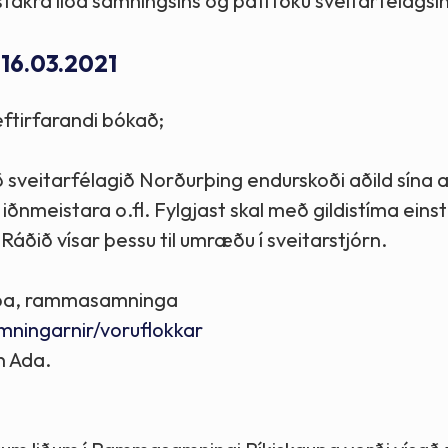
nstakra liða samningsins og þátttöku sveitarfélagsin
- 16.03.2021
ftirfarandi bókað;
sveitarfélagið Norðurþing endurskoði aðild sína 
ðnmeistara o.fl. Fylgjast skal með gildistíma einst
Ráðið vísar þessu til umræðu í sveitarstjórn.
kaupa, rammasamninga
mningarnir/voruflokkar
n Ada.