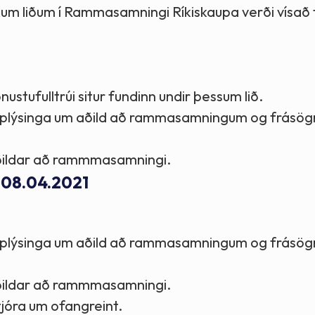
kum liðum í Rammasamningi Ríkiskaupa verði vísað t
ufulltrúi situr fundinn undir þessum lið.
 upplýsinga um aðild að rammasamningum og frásög
aðildar að rammmasamningi.
- 08.04.2021
 upplýsinga um aðild að rammasamningum og frásög
aðildar að rammmasamningi.
tjóra um ofangreint.