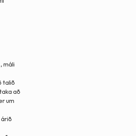
il
, máli
 talið
 taka að
 er um
 árið