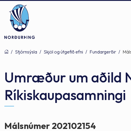
/
Stjórnsýsla
/
Skjöl og útgefið efni
/
Fundargerðir
/
Mál
Þjónusta
Stjórnsýsla
Mannlíf
Umræður um aðild N
Ríkiskaupasamningi
Félagsþjónusta
Stjórnkerfi
Byggðarlögin
Menntun
Málaflokkar
Náttúran
Málsnúmer 202102154