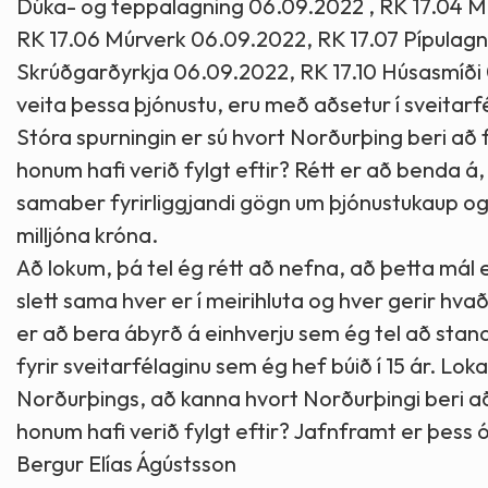
Dúka- og teppalagning 06.09.2022 , RK 17.04 M
RK 17.06 Múrverk 06.09.2022, RK 17.07 Pípulagn
Skrúðgarðyrkja 06.09.2022, RK 17.10 Húsasmíði 
veita þessa þjónustu, eru með aðsetur í sveitarf
Stóra spurningin er sú hvort Norðurþing beri að 
honum hafi verið fylgt eftir? Rétt er að benda 
samaber fyrirliggjandi gögn um þjónustukaup 
milljóna króna.
Að lokum, þá tel ég rétt að nefna, að þetta mál 
slett sama hver er í meirihluta og hver gerir hva
er að bera ábyrð á einhverju sem ég tel að stan
fyrir sveitarfélaginu sem ég hef búið í 15 ár. Lok
Norðurþings, að kanna hvort Norðurþingi beri að
honum hafi verið fylgt eftir? Jafnframt er þess ós
Bergur Elías Ágústsson