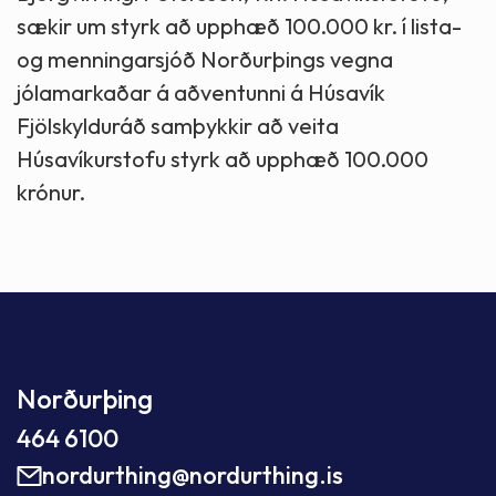
sækir um styrk að upphæð 100.000 kr. í lista-
og menningarsjóð Norðurþings vegna
jólamarkaðar á aðventunni á Húsavík
Fjölskylduráð samþykkir að veita
Húsavíkurstofu styrk að upphæð 100.000
krónur.
Norðurþing
464 6100
nordurthing@nordurthing.is