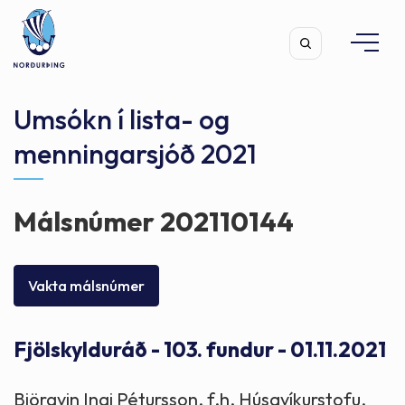
Umsókn í lista- og
menningarsjóð 2021
Leita
Málsnúmer 202110144
Vakta málsnúmer
Fjölskylduráð - 103. fundur - 01.11.2021
Björgvin Ingi Pétursson, f.h. Húsavíkurstofu,