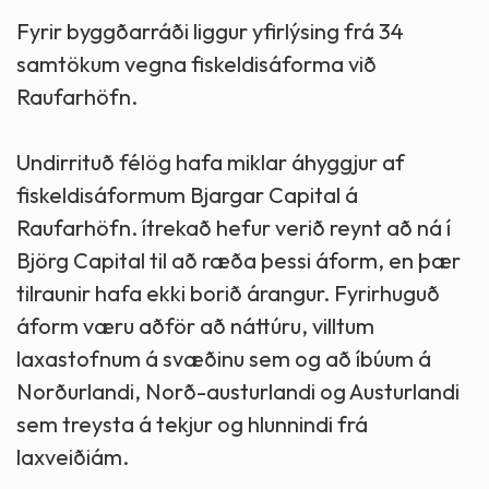
Fyrir byggðarráði liggur yfirlýsing frá 34
samtökum vegna fiskeldisáforma við
Raufarhöfn.
Undirrituð félög hafa miklar áhyggjur af
fiskeldisáformum Bjargar Capital á
Raufarhöfn. ítrekað hefur verið reynt að ná í
Björg Capital til að ræða þessi áform, en þær
tilraunir hafa ekki borið árangur. Fyrirhuguð
áform væru aðför að náttúru, villtum
laxastofnum á svæðinu sem og að íbúum á
Norðurlandi, Norð-austurlandi og Austurlandi
sem treysta á tekjur og hlunnindi frá
laxveiðiám.