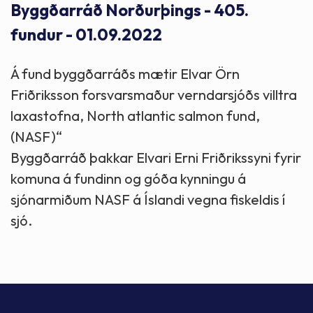
Byggðarráð Norðurþings - 405.
fundur - 01.09.2022
Á fund byggðarráðs mætir Elvar Örn
Friðriksson forsvarsmaður verndarsjóðs villtra
laxastofna, North atlantic salmon fund,
(NASF)“
Byggðarráð þakkar Elvari Erni Friðrikssyni fyrir
komuna á fundinn og góða kynningu á
sjónarmiðum NASF á Íslandi vegna fiskeldis í
sjó.