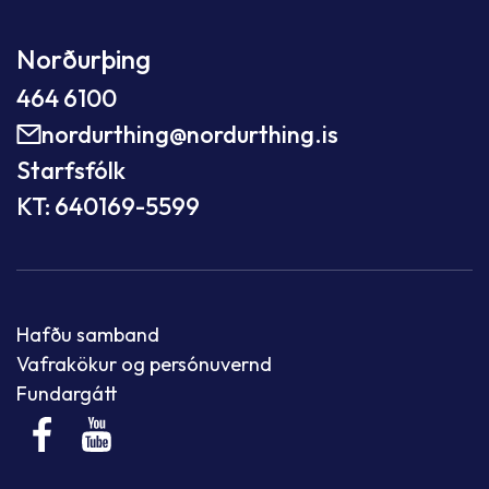
Norðurþing
464 6100
nordurthing@nordurthing.is
Starfsfólk
KT: 640169-5599
Hafðu samband
Vafrakökur og persónuvernd
Fundargátt