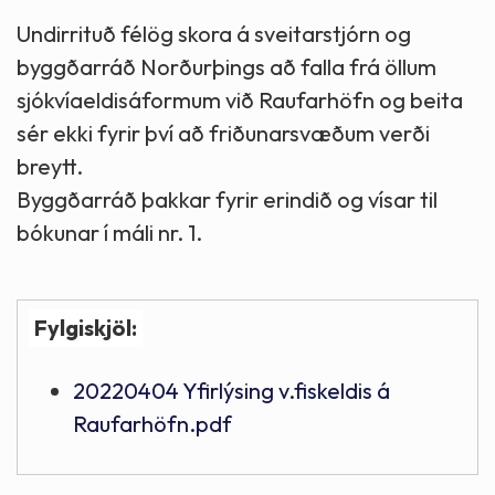
Undirrituð félög skora á sveitarstjórn og
byggðarráð Norðurþings að falla frá öllum
sjókvíaeldisáformum við Raufarhöfn og beita
sér ekki fyrir því að friðunarsvæðum verði
breytt.
Byggðarráð þakkar fyrir erindið og vísar til
bókunar í máli nr. 1.
Fylgiskjöl:
20220404 Yfirlýsing v.fiskeldis á
Raufarhöfn.pdf