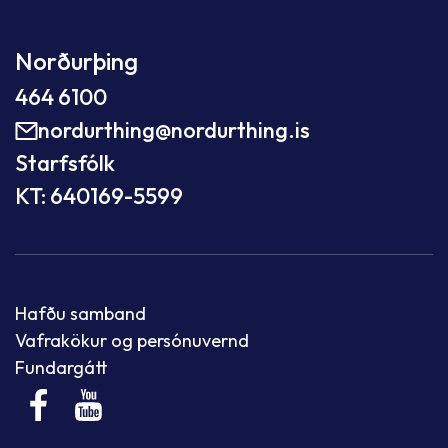
Norðurþing
464 6100
nordurthing@nordurthing.is
Starfsfólk
KT: 640169-5599
Hafðu samband
Vafrakökur og persónuvernd
Fundargátt