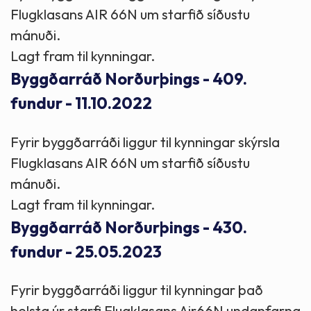
Flugklasans AIR 66N um starfið síðustu
mánuði.
Lagt fram til kynningar.
Byggðarráð Norðurþings - 409.
fundur - 11.10.2022
Fyrir byggðarráði liggur til kynningar skýrsla
Flugklasans AIR 66N um starfið síðustu
mánuði.
Lagt fram til kynningar.
Byggðarráð Norðurþings - 430.
fundur - 25.05.2023
Fyrir byggðarráði liggur til kynningar það
helsta úr starfi Flugklasans Air66N undanfarna