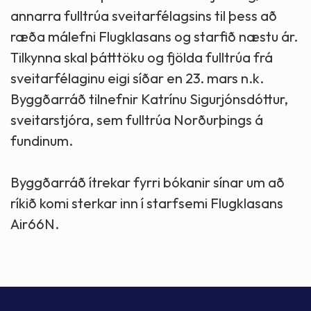
annarra fulltrúa sveitarfélagsins til þess að
ræða málefni Flugklasans og starfið næstu ár.
Tilkynna skal þátttöku og fjölda fulltrúa frá
sveitarfélaginu eigi síðar en 23. mars n.k.
Byggðarráð tilnefnir Katrínu Sigurjónsdóttur,
sveitarstjóra, sem fulltrúa Norðurþings á
fundinum.
Byggðarráð ítrekar fyrri bókanir sínar um að
ríkið komi sterkar inn í starfsemi Flugklasans
Air66N.