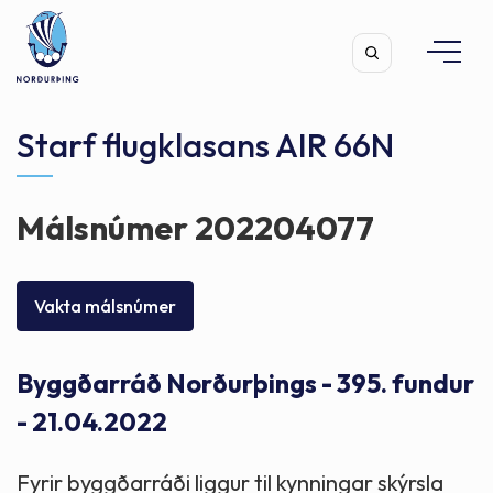
Starf flugklasans AIR 66N
Málsnúmer 202204077
Leita
Vakta málsnúmer
Byggðarráð Norðurþings - 395. fundur
- 21.04.2022
Fyrir byggðarráði liggur til kynningar skýrsla