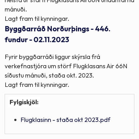
mánuði.
Lagt fram til kynningar.
Byggðarráð Norðurþings - 446.
fundur - 02.11.2023
Fyrir byggðarráði liggur skýrsla frá
verkefnastjóra um störf Flugklasans Air 66N
síðustu mánuði, staða okt. 2023.
Lagt fram til kynningar.
Fylgiskjöl:
Flugklasinn - staða okt 2023.pdf