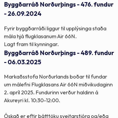
Byggðarráð Norðurþings - 476. fundur
- 26.09.2024
Fyrir byggðarráði liggur til upplýsinga staða
mála hjá flugklasanum Air 66N.
Lagt fram til kynningar.
Byggðarráð Norðurþings - 489. fundur
- 06.03.2025
Markaðsstofa Norðurlands boðar til fundar
um málefni Flugklasans Air 66N miðvikudaginn
2. apríl 2025. Fundurinn verður haldinn á
Akureyri kl. 10:30-12:00.
Óskað er eftir þátttöku sveitarstjóra og/eða