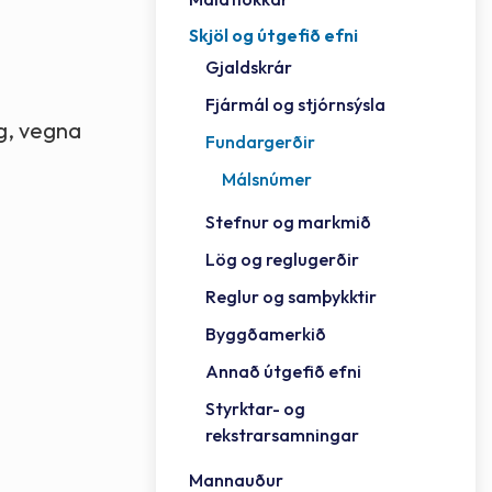
Skjöl og útgefið efni
Félag
Framh
Vinnu
Sorph
Vefm
Bygg
Fræð
Húsa
Jökul
Golfv
Vina
Hvala
Styrktar- og rekstrarsamningar
Gjaldskrár
Félag
Mennt
Íþrót
Veitu
Lausa
Fjöls
Hafn
Reykj
Fjármál og stjórnsýsla
ng, vegna
Fundargerðir
Málsnúmer
Stefnur og markmið
Lög og reglugerðir
Reglur og samþykktir
Byggðamerkið
Annað útgefið efni
Styrktar- og
rekstrarsamningar
Mannauður