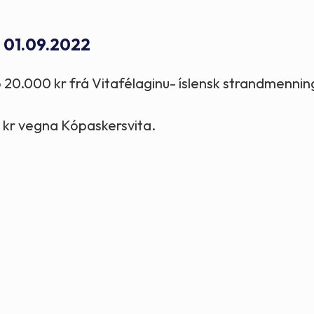
Stefnur og markmið
- 01.09.2022
Lög og reglugerðir
 20.000 kr frá Vitafélaginu- íslensk strandmenni
kr vegna Kópaskersvita.