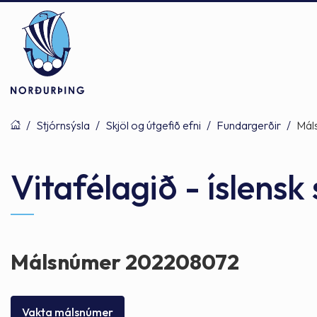
/
Stjórnsýsla
/
Skjöl og útgefið efni
/
Fundargerðir
/
Mál
Þjónusta
Stjórnsýsla
Mannlíf
Vitafélagið - íslens
Félagsþjónusta
Stjórnkerfi
Byggðarlögin
Málsnúmer 202208072
Menntun
Málaflokkar
Náttúran
Vakta málsnúmer