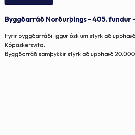
Skólaþjónusta
Skjöl og útgefið efni
Áhugaverðir staðir
Byggðarráð Norðurþings - 405. fundur 
Íþróttir og tómstundir
Mannauður
Útivist og hreyfing
Fyrir byggðarráði liggur ósk um styrk að upphæð
Framkvæmdir og hafnir
Menning og listir
Kópaskersvita.
Byggðarráð samþykkir styrk að upphæð 20.000 
Skipulags- og byggingarmál
Söfn
Fjölmenningarfulltrúi
Dýraeftirlit