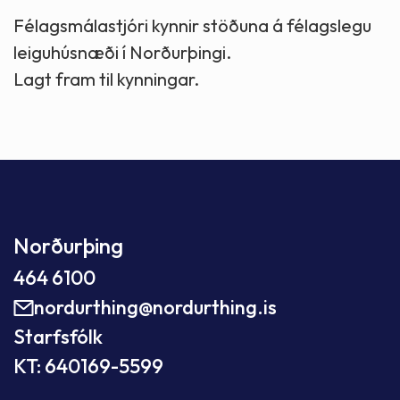
Félagsmálastjóri kynnir stöðuna á félagslegu
leiguhúsnæði í Norðurþingi.
Lagt fram til kynningar.
Norðurþing
464 6100
nordurthing@nordurthing.is
Starfsfólk
KT: 640169-5599