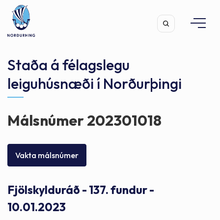
Staða á félagslegu
leiguhúsnæði í Norðurþingi
Leita
Málsnúmer 202301018
Vakta málsnúmer
Fjölskylduráð - 137. fundur -
10.01.2023