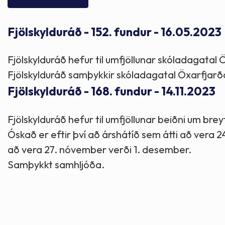
Skólaþjónusta
Skjöl og útgefið efni
Áhugaverðir staðir
Fjölskylduráð - 152. fundur - 16.05.2023
Íþróttir og tómstundir
Mannauður
Útivist og hreyfing
Fjölskylduráð hefur til umfjöllunar skóladagata
Framkvæmdir og hafnir
Menning og listir
Fjölskylduráð samþykkir skóladagatal Öxarfjar
Fjölskylduráð - 168. fundur - 14.11.2023
Skipulags- og byggingarmál
Söfn
Fjölskylduráð hefur til umfjöllunar beiðni um bre
Óskað er eftir því að árshátíð sem átti að vera
Fjölmenningarfulltrúi
að vera 27. nóvember verði 1. desember.
Samþykkt samhljóða.
Dýraeftirlit