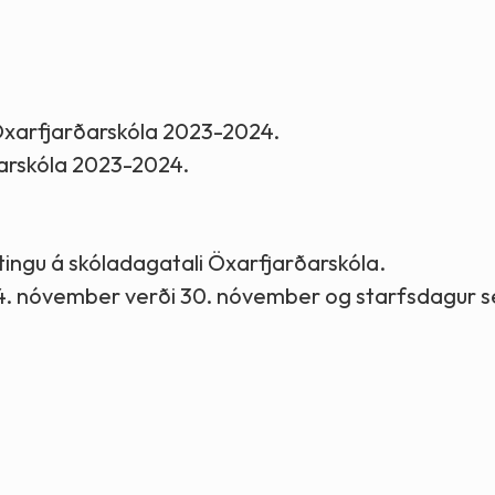
Stefnur og markmið
Lög og reglugerðir
l Öxarfjarðarskóla 2023-2024.
ðarskóla 2023-2024.
ytingu á skóladagatali Öxarfjarðarskóla.
 24. nóvember verði 30. nóvember og starfsdagur s