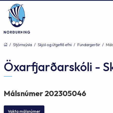
/
Stjórnsýsla
/
Skjöl og útgefið efni
/
Fundargerðir
/
Mál
Þjónusta
Stjórnsýsla
Mannlíf
Öxarfjarðarskóli - 
Félagsþjónusta
Stjórnkerfi
Byggðarlögin
Málsnúmer 202305046
Menntun
Málaflokkar
Náttúran
Vakta málsnúmer