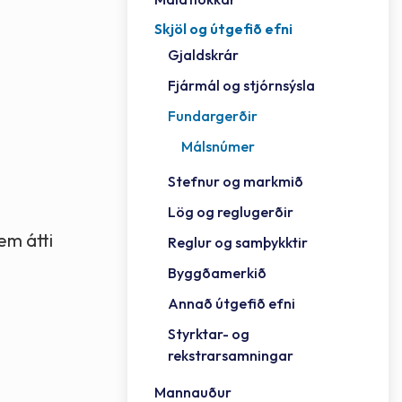
Skjöl og útgefið efni
Félag
Framh
Vinnu
Sorph
Vefm
Bygg
Fræð
Húsa
Jökul
Golfv
Vina
Hvala
Styrktar- og rekstrarsamningar
Gjaldskrár
Félag
Mennt
Íþrót
Veitu
Lausa
Fjöls
Hafn
Reykj
Fjármál og stjórnsýsla
Fundargerðir
Málsnúmer
Stefnur og markmið
Lög og reglugerðir
em átti
Reglur og samþykktir
Byggðamerkið
Annað útgefið efni
Styrktar- og
rekstrarsamningar
Mannauður