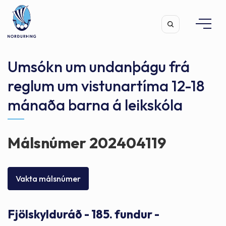
Umsókn um undanþágu frá
reglum um vistunartíma 12-18
mánaða barna á leikskóla
Leita
Málsnúmer 202404119
Vakta málsnúmer
Fjölskylduráð - 185. fundur -