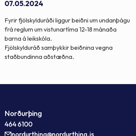
07.05.2024
Fyrir fjölskylduráði liggur beiðni um undanþágu
frá reglum um vistunartíma 12-18 mánaða
barna á leikskóla.
Fjölskylduráð samþykkir beiðnina vegna
staðbundinna aðstæðna.
Norðurþing
464 6100
nordurthing@nordurthing.is