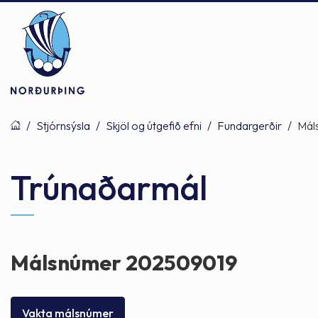
/
Stjórnsýsla
/
Skjöl og útgefið efni
/
Fundargerðir
/
Mál
Þjónusta
Stjórnsýsla
Mannlíf
Trúnaðarmál
Félagsþjónusta
Stjórnkerfi
Byggðarlögin
Málsnúmer 202509019
Menntun
Málaflokkar
Náttúran
Vakta málsnúmer