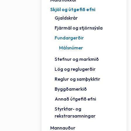
Skjöl og útgefið efni
Félag
Framh
Vinnu
Sorph
Vefm
Bygg
Fræð
Húsa
Jökul
Golfv
Vina
Hvala
Styrktar- og rekstrarsamningar
Gjaldskrár
Félag
Mennt
Íþrót
Veitu
Lausa
Fjöls
Hafn
Reykj
Fjármál og stjórnsýsla
Fundargerðir
Málsnúmer
Stefnur og markmið
Lög og reglugerðir
Reglur og samþykktir
Byggðamerkið
Annað útgefið efni
Styrktar- og
rekstrarsamningar
Mannauður