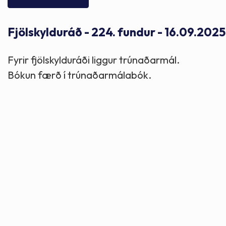
Skólaþjónusta
Skjöl og útgefið efni
Áhugaverðir staðir
Fjölskylduráð - 224. fundur - 16.09.2025
Íþróttir og tómstundir
Mannauður
Útivist og hreyfing
Fyrir fjölskylduráði liggur trúnaðarmál.
Framkvæmdir og hafnir
Menning og listir
Bókun færð í trúnaðarmálabók.
Skipulags- og byggingarmál
Söfn
Fjölmenningarfulltrúi
Dýraeftirlit