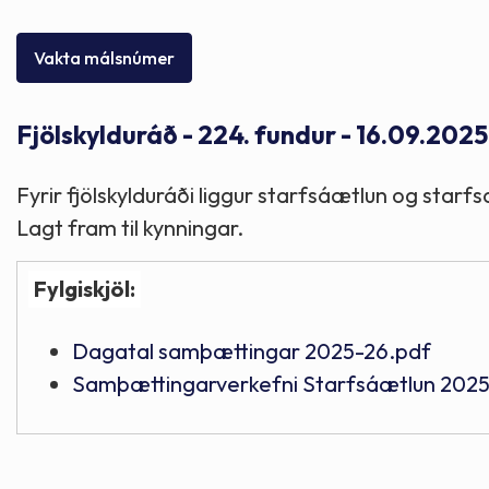
Skólaþjónusta
Skjöl og útgefið efni
Áhugaverðir staðir
Vakta málsnúmer
Íþróttir og tómstundir
Mannauður
Útivist og hreyfing
Fjölskylduráð - 224. fundur - 16.09.2025
Framkvæmdir og hafnir
Menning og listir
Fyrir fjölskylduráði liggur starfsáætlun og star
Skipulags- og byggingarmál
Söfn
Lagt fram til kynningar.
Fylgiskjöl:
Fjölmenningarfulltrúi
Dagatal samþættingar 2025-26.pdf
Dýraeftirlit
Samþættingarverkefni Starfsáætlun 202