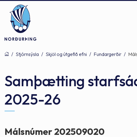
/
Stjórnsýsla
/
Skjöl og útgefið efni
/
Fundargerðir
/
Mál
Þjónusta
Stjórnsýsla
Mannlíf
Samþætting starfsáæ
2025-26
Félagsþjónusta
Stjórnkerfi
Byggðarlögin
Menntun
Málaflokkar
Náttúran
Málsnúmer 202509020