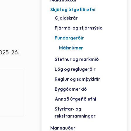
Skjöl og útgefið efni
Félag
Framh
Vinnu
Sorph
Vefm
Bygg
Fræð
Húsa
Jökul
Golfv
Vina
Hvala
Styrktar- og rekstrarsamningar
Gjaldskrár
Félag
Mennt
Íþrót
Veitu
Lausa
Fjöls
Hafn
Reykj
Fjármál og stjórnsýsla
Fundargerðir
Málsnúmer
2025-26.
Stefnur og markmið
Lög og reglugerðir
Reglur og samþykktir
Byggðamerkið
Annað útgefið efni
Styrktar- og
rekstrarsamningar
Mannauður