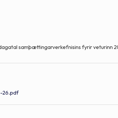
Stefnur og markmið
Lög og reglugerðir
fsdagatal samþættingarverkefnisins fyrir veturinn 
5-26.pdf