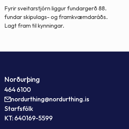
Fyrir sveitarstjórn liggur fundargerð 88.
fundar skipulags- og framkvæmdaráðs.
Lagt fram til kynningar.
Norðurþing
464 6100
nordurthing@nordurthing.is
Starfsfólk
KT: 640169-5599