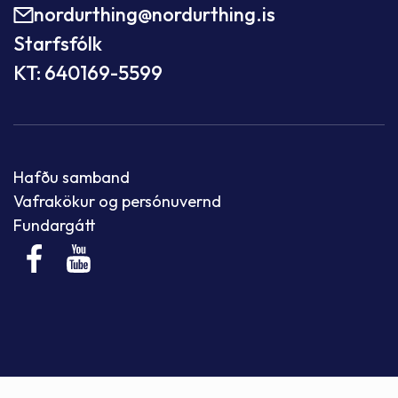
nordurthing@nordurthing.is
Starfsfólk
KT: 640169-5599
Hafðu samband
Vafrakökur og persónuvernd
Fundargátt