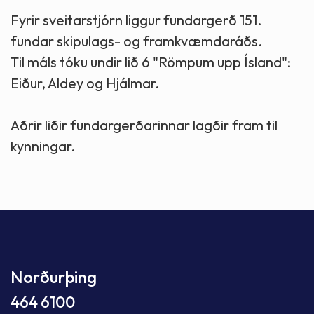
Fyrir sveitarstjórn liggur fundargerð 151.
fundar skipulags- og framkvæmdaráðs.
Til máls tóku undir lið 6 "Römpum upp Ísland":
Eiður, Aldey og Hjálmar.
Aðrir liðir fundargerðarinnar lagðir fram til
kynningar.
Norðurþing
464 6100