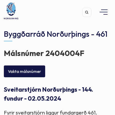
Byggðarráð Norðurþings - 461
Málsnúmer 2404004F
Leita
Vakta málsnúmer
Sveitarstjórn Norðurþings - 144.
fundur - 02.05.2024
Fyrir sveitarstjórn liggur fundargerð 461.