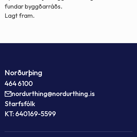
fundar byggðarráðs.
Lagt fram.
Norðurþing
464 6100
nordurthing@nordurthing.is
Starfsfólk
KT: 640169-5599