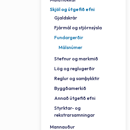
Skjöl og útgefið efni
Félag
Framh
Vinnu
Sorph
Vefm
Bygg
Fræð
Húsa
Jökul
Golfv
Vina
Hvala
Styrktar- og rekstrarsamningar
Gjaldskrár
Félag
Mennt
Íþrót
Veitu
Lausa
Fjöls
Hafn
Reykj
Fjármál og stjórnsýsla
Fundargerðir
Málsnúmer
Stefnur og markmið
Lög og reglugerðir
Reglur og samþykktir
Byggðamerkið
Annað útgefið efni
Styrktar- og
rekstrarsamningar
Mannauður