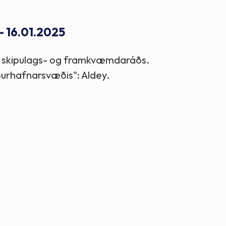
Stefnur og markmið
- 16.01.2025
Lög og reglugerðir
dar skipulags- og framkvæmdaráðs.
suðurhafnarsvæðis": Aldey.