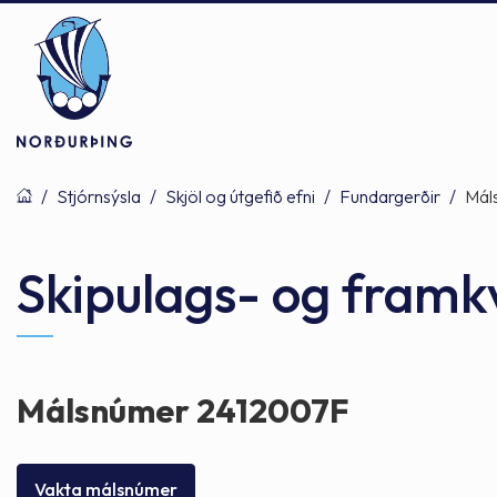
/
Stjórnsýsla
/
Skjöl og útgefið efni
/
Fundargerðir
/
Mál
Þjónusta
Stjórnsýsla
Mannlíf
Skipulags- og fram
Félagsþjónusta
Stjórnkerfi
Byggðarlögin
Málsnúmer 2412007F
Menntun
Málaflokkar
Náttúran
Vakta málsnúmer