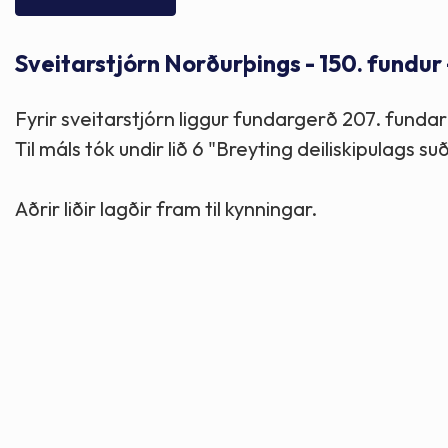
Skólaþjónusta
Skjöl og útgefið efni
Áhugaverðir staðir
Sveitarstjórn Norðurþings - 150. fundur 
Íþróttir og tómstundir
Mannauður
Útivist og hreyfing
Fyrir sveitarstjórn liggur fundargerð 207. fun
Framkvæmdir og hafnir
Menning og listir
Til máls tók undir lið 6 "Breyting deiliskipulags 
Skipulags- og byggingarmál
Söfn
Aðrir liðir lagðir fram til kynningar.
Fjölmenningarfulltrúi
Dýraeftirlit