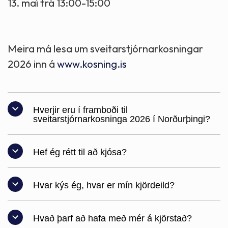
13. maí frá 13:00-15:00
Meira má lesa um sveitarstjórnarkosningar
2026 inn á
www.kosning.is
Hverjir eru í framboði til
sveitarstjórnarkosninga 2026 í Norðurþingi?
Sex flokkar bjóða sig fram til
Hef ég rétt til að kjósa?
sveitarstjórnarkosninga 2026 í
Norðurþingi. Með því að smella á
- Ef þú ert íslenskur ríkisborgari,
Hvar kýs ég, hvar er mín kjördeild?
hvern lista fyrir sig hér að neðan er
með lögheimili á Íslandi og hefur
hægt að sjá hverjir eru í framboði
náð 18 ára aldri, hefur þú rétt til að
Með því að fara inn á Þjóðskrá
fyrir hvern lista.
Hvað þarf að hafa með mér á kjörstað?
kjósa.
geturðu flett upp kennitölunni þinni