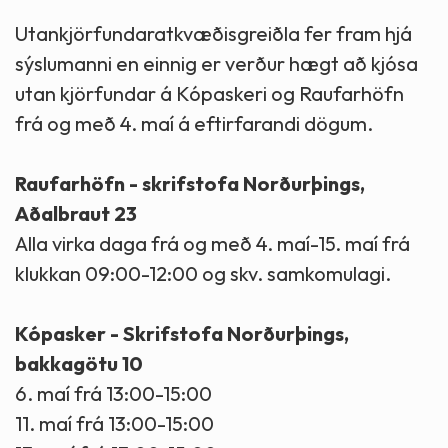
Utankjörfundaratkvæðisgreiðla fer fram hjá
sýslumanni en einnig er verður hægt að kjósa
utan kjörfundar á Kópaskeri og Raufarhöfn
frá og með 4. maí á eftirfarandi dögum.
Raufarhöfn - skrifstofa Norðurþings,
Aðalbraut 23
Alla virka daga frá og með 4. maí-15. maí frá
klukkan 09:00-12:00 og skv. samkomulagi.
Kópasker - Skrifstofa Norðurþings,
bakkagötu 10
6. maí frá 13:00-15:00
11. maí frá 13:00-15:00