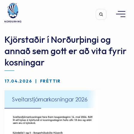
Kjörstaðir í Norðurþingi og
annað sem gott er að vita fyrir
kosningar
Leita
17.04.2026
FRÉTTIR