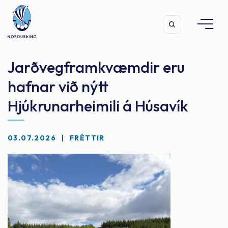
Jarðvegframkvæmdir eru
hafnar við nýtt
Hjúkrunarheimili á Húsavík
Leita
03.07.2026
FRÉTTIR