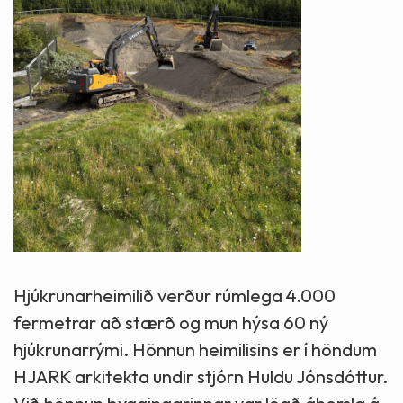
Hjúkrunarheimilið verður rúmlega 4.000
fermetrar að stærð og mun hýsa 60 ný
hjúkrunarrými. Hönnun heimilisins er í höndum
HJARK arkitekta undir stjórn Huldu Jónsdóttur.