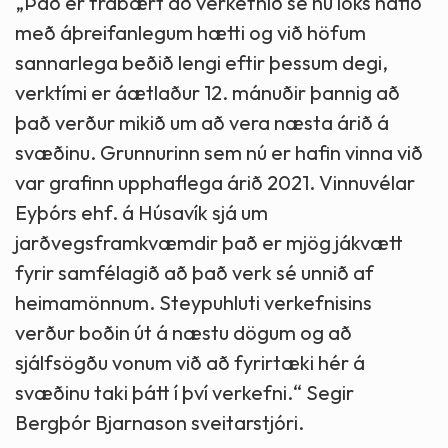
„Það er frábært að verkefnið sé nú loks hafið
með áþreifanlegum hætti og við höfum
sannarlega beðið lengi eftir þessum degi,
verktími er áætlaður 12. mánuðir þannig að
það verður mikið um að vera næsta árið á
svæðinu. Grunnurinn sem nú er hafin vinna við
var grafinn upphaflega árið 2021. Vinnuvélar
Eyþórs ehf. á Húsavík sjá um
jarðvegsframkvæmdir það er mjög jákvætt
fyrir samfélagið að það verk sé unnið af
heimamönnum. Steypuhluti verkefnisins
verður boðin út á næstu dögum og að
sjálfsögðu vonum við að fyrirtæki hér á
svæðinu taki þátt í því verkefni.“ Segir
Bergþór Bjarnason sveitarstjóri.