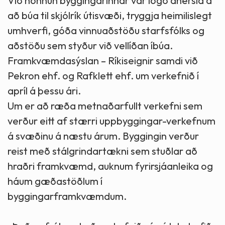
Við hönnun byggingarinnar var lögð áhersla á
að búa til skjólrík útisvæði, tryggja heimilislegt
umhverfi, góða vinnuaðstöðu starfsfólks og
aðstöðu sem styður við vellíðan íbúa.
Framkvæmdasýslan – Ríkiseignir samdi við
Pekron ehf. og Rafklett ehf. um verkefnið í
apríl á þessu ári.
Um er að ræða metnaðarfullt verkefni sem
verður eitt af stærri uppbyggingar-verkefnum
á svæðinu á næstu árum. Byggingin verður
reist með stálgrindartækni sem stuðlar að
hraðri framkvæmd, auknum fyrirsjáanleika og
háum gæðastöðlum í
byggingarframkvæmdum.