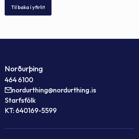
Til baka í yfirlit
Norðurþing
464 6100
nordurthing@nordurthing.is
Starfsfólk
KT: 640169-5599