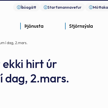
Íbúagátt
Starfsmannavefur
Móttaka
Þjónusta
Stjórnsýsla
um í dag, 2.mars.
ekki hirt úr
í dag, 2.mars.
Góð þjónusta
Góð stjórnsýsla
Góð mannlíf
- gott samfélag
- gott samfélag
- gott samfélag