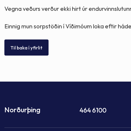
Skólaþjónusta
Skjöl og útgefið efni
Áhugaverðir staðir
Vegna veðurs verður ekki hirt úr endurvinnslutun
Íþróttir og tómstundir
Mannauður
Útivist og hreyfing
Einnig mun sorpstöðin í Víðimóum loka eftir háde
Framkvæmdir og hafnir
Menning og listir
Til baka í yfirlit
Skipulags- og byggingarmál
Söfn
Fjölmenningarfulltrúi
Dýraeftirlit
Norðurþing
464 6100