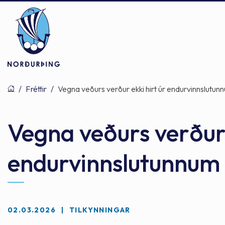
/
Fréttir
/
Vegna veðurs verður ekki hirt úr endurvinnslutunn
Þjónusta
Stjórnsýsla
Mannlíf
Vegna veðurs verður 
endurvinnslutunnum 
Félagsþjónusta
Stjórnkerfi
Byggðarlögin
Menntun
Málaflokkar
Náttúran
02.03.2026
TILKYNNINGAR