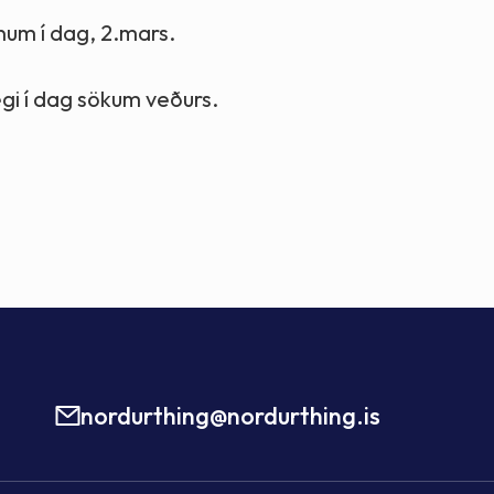
num í dag, 2.mars.
gi í dag sökum veðurs.
nordurthing@nordurthing.is