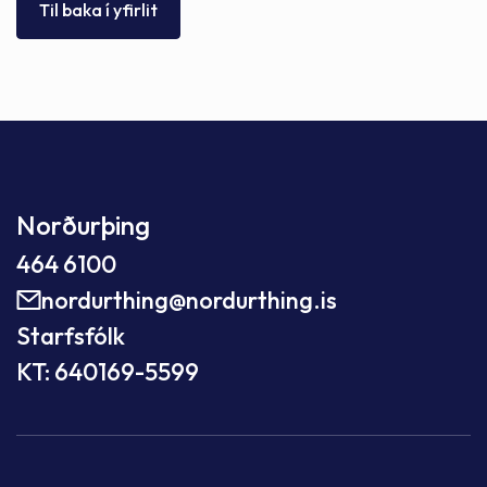
Til baka í yfirlit
Norðurþing
464 6100
nordurthing@nordurthing.is
Starfsfólk
KT: 640169-5599