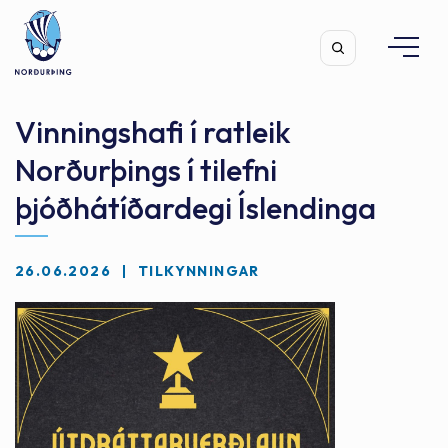
Vinningshafi í ratleik
Norðurþings í tilefni
þjóðhátíðardegi Íslendinga
Leita
26.06.2026
TILKYNNINGAR