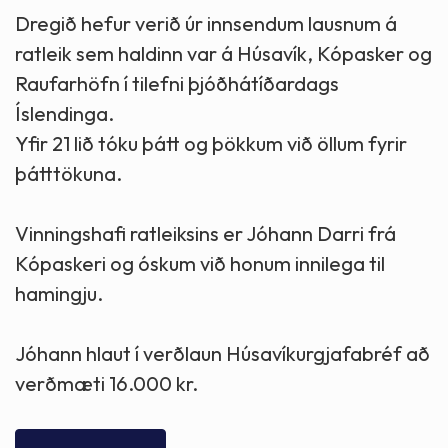
Dregið hefur verið úr innsendum lausnum á
ratleik sem haldinn var á Húsavík, Kópasker og
Raufarhöfn í tilefni þjóðhátíðardags
Íslendinga.
Yfir 21 lið tóku þátt og þökkum við öllum fyrir
þátttökuna.
Vinningshafi ratleiksins er Jóhann Darri frá
Kópaskeri og óskum við honum innilega til
hamingju.
Jóhann hlaut í verðlaun Húsavíkurgjafabréf að
verðmæti 16.000 kr.