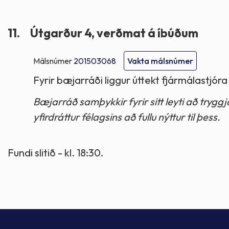
11.
Útgarður 4, verðmat á íbúðum
Málsnúmer
201503068
Vakta málsnúmer
Fyrir bæjarráði liggur úttekt fjármálastjór
Bæjarráð samþykkir fyrir sitt leyti að trygg
yfirdráttur félagsins að fullu nýttur til þess.
Fundi slitið - kl. 18:30.