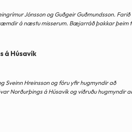
eingrímur Jónsson og Guðgeir Guðmundsson. Farið v
kvæmdir á næstu misserum. Bæjarráð þakkar þeim f
s á Húsavík
g Sveinn Hreinsson og fóru yfir hugmyndir að
var Norðurþings á Húsavík og viðruðu hugmyndir a