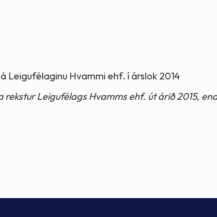
a á Leigufélaginu Hvammi ehf. í árslok 2014
ja rekstur Leigufélags Hvamms ehf. út árið 2015, en