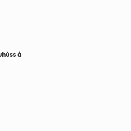
uhúss á