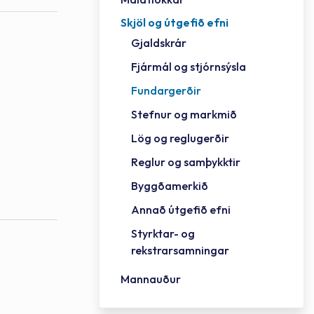
Skjöl og útgefið efni
Félag
Framh
Vinnu
Sorph
Vefm
Bygg
Fræð
Húsa
Jökul
Golfv
Vina
Hvala
Styrktar- og rekstrarsamningar
Gjaldskrár
Félag
Mennt
Íþrót
Veitu
Lausa
Fjöls
Hafn
Reykj
Fjármál og stjórnsýsla
Fundargerðir
Stefnur og markmið
Lög og reglugerðir
Reglur og samþykktir
Byggðamerkið
Annað útgefið efni
Styrktar- og
rekstrarsamningar
Mannauður