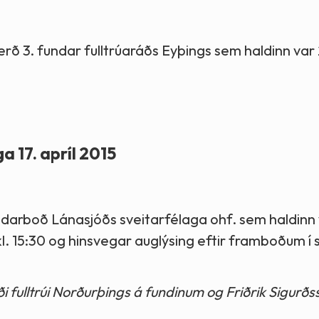
gerð 3. fundar fulltrúaráðs Eyþings sem haldinn var
 17. apríl 2015
ndarboð Lánasjóðs sveitarfélaga ohf. sem haldinn 
l. 15:30 og hinsvegar auglýsing eftir framboðum í 
fulltrúi Norðurþings á fundinum og Friðrik Sigurðss