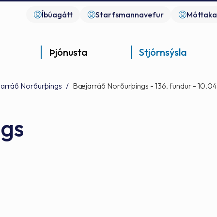
Íbúagátt
Starfsmannavefur
Móttaka
Þjónusta
Stjórnsýsla
arráð Norðurþings
/
Bæjarráð Norðurþings - 136. fundur - 10.0
ngs
Góð þjónusta
Góð stjórnsýsla
Góð mannlíf
Gjaldskrár
- gott samfélag
- gott samfélag
- gott samfélag
Fjármál og stjórnsýsla
Fundargerðir