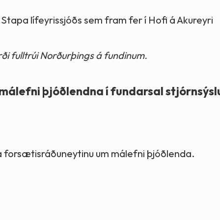
Stapa lífeyrissjóðs sem fram fer í Hofi á Akureyri
i fulltrúi Norðurþings á fundinum.
álefni þjóðlendna í fundarsal stjórnsýsl
frá forsætisráðuneytinu um málefni þjóðlenda.