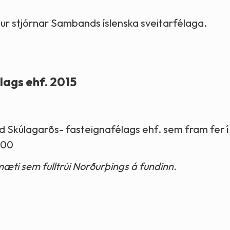
ndur stjórnar Sambands íslenska sveitarfélaga.
ags ehf. 2015
d Skúlagarðs- fasteignafélags ehf. sem fram fer í
7:00
æti sem fulltrúi Norðurþings á fundinn.