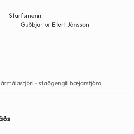
Stefnur og markmið
Starfsmenn
Lög og reglugerðir
Guðbjartur Ellert Jónsson
jármálastjóri - staðgengill bæjarstjóra
áðs