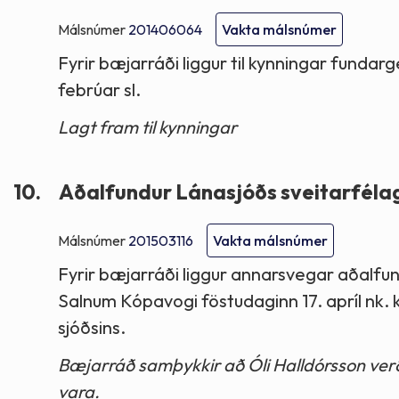
Málsnúmer
201406064
Vakta málsnúmer
Fyrir bæjarráði liggur til kynningar fundar
febrúar sl.
Lagt fram til kynningar
10.
Aðalfundur Lánasjóðs sveitarfélaga
Málsnúmer
201503116
Vakta málsnúmer
Fyrir bæjarráði liggur annarsvegar aðalfu
Salnum Kópavogi föstudaginn 17. apríl nk. k
sjóðsins.
Bæjarráð samþykkir að Óli Halldórsson verði 
vara.