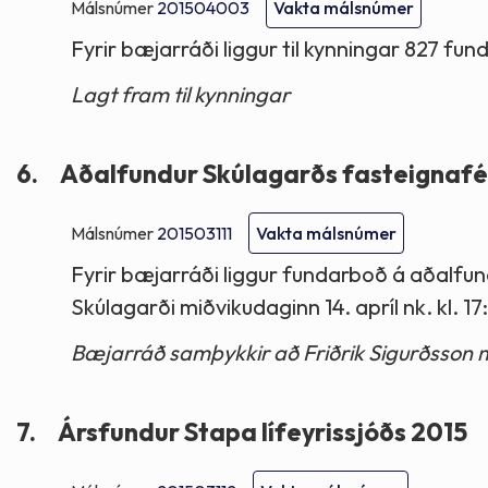
Málsnúmer
201504003
Vakta málsnúmer
Fyrir bæjarráði liggur til kynningar 827 fu
Lagt fram til kynningar
6.
Aðalfundur Skúlagarðs fasteignafél
Málsnúmer
201503111
Vakta málsnúmer
Fyrir bæjarráði liggur fundarboð á aðalfun
Skúlagarði miðvikudaginn 14. apríl nk. kl. 1
Bæjarráð samþykkir að Friðrik Sigurðsson m
7.
Ársfundur Stapa lífeyrissjóðs 2015