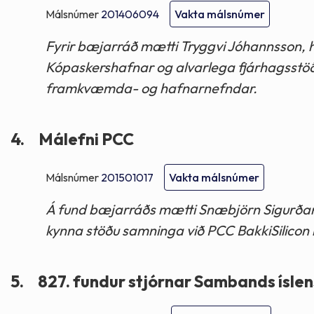
Málsnúmer
201406094
Vakta málsnúmer
Fyrir bæjarráð mætti Tryggvi Jóhannsson, ha
Kópaskershafnar og alvarlega fjárhagsstöðu 
framkvæmda- og hafnarnefndar.
4.
Málefni PCC
Málsnúmer
201501017
Vakta málsnúmer
Á fund bæjarráðs mætti Snæbjörn Sigurðarso
kynna stöðu samninga við PCC BakkiSilicon 
5.
827. fundur stjórnar Sambands ísle