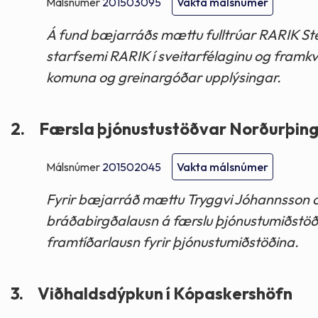
Málsnúmer
201503095
Vakta málsnúmer
Á fund bæjarráðs mættu fulltrúar RARIK St
starfsemi RARIK í sveitarfélaginu og fram
komuna og greinargóðar upplýsingar.
2.
Færsla þjónustustöðvar Norðurþing
Málsnúmer
201502045
Vakta málsnúmer
Fyrir bæjarráð mættu Tryggvi Jóhannsson o
bráðabirgðalausn á færslu þjónustumiðstöð
framtíðarlausn fyrir þjónustumiðstöðina.
3.
Viðhaldsdýpkun í Kópaskershöfn