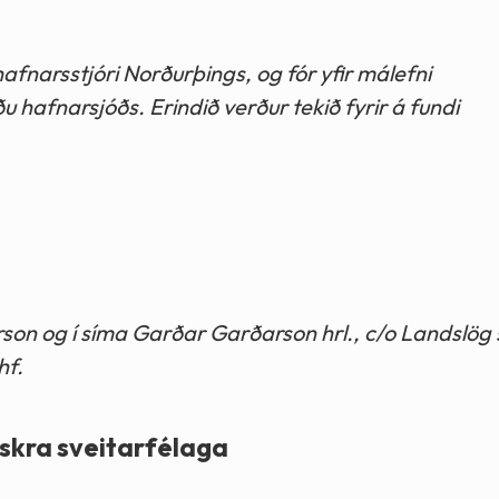
fnarsstjóri Norðurþings, og fór yfir málefni
hafnarsjóðs. Erindið verður tekið fyrir á fundi
n og í síma Garðar Garðarson hrl., c/o Landslög slf
hf.
nskra sveitarfélaga