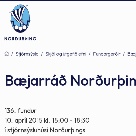
/
Stjórnsýsla
/
Skjöl og útgefið efni
/
Fundargerðir
/
Bæj
Þjónusta
Stjórnsýsla
Mannlíf
Bæjarráð Norðurþi
Félagsþjónusta
Stjórnkerfi
Byggðarlögin
136. fundur
10. apríl 2015 kl. 15:00 - 18:30
Menntun
Málaflokkar
Náttúran
í stjórnsýsluhúsi Norðurþings