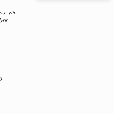
ar yfir
yrir
ð