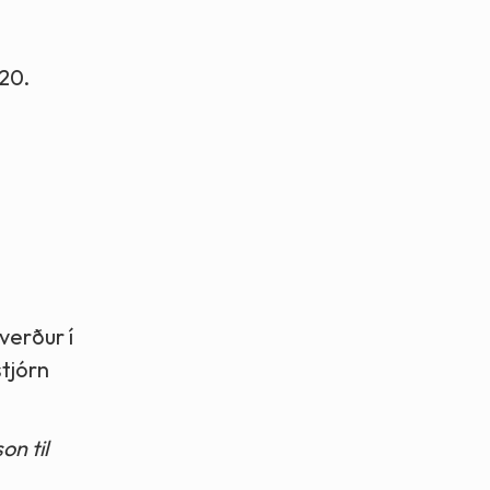
 20.
verður í
stjórn
on til