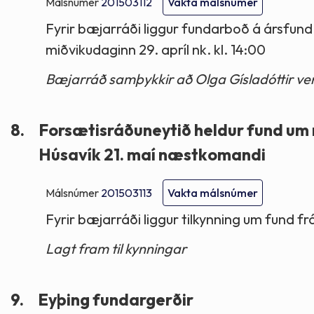
Málsnúmer
201503112
Vakta málsnúmer
Fyrir bæjarráði liggur fundarboð á ársfund 
miðvikudaginn 29. apríl nk. kl. 14:00
Bæjarráð samþykkir að Olga Gísladóttir verð
8.
Forsætisráðuneytið heldur fund um m
Húsavík 21. maí næstkomandi
Málsnúmer
201503113
Vakta málsnúmer
Fyrir bæjarráði liggur tilkynning um fund 
Lagt fram til kynningar
9.
Eyþing fundargerðir