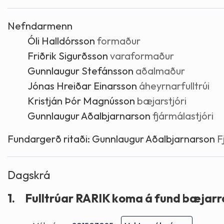
Skólaþjónusta
Skjöl og útgefið efni
Áhugaverðir staðir
Nefndarmenn
Óli Halldórsson
formaður
Íþróttir og tómstundir
Mannauður
Útivist og hreyfing
Friðrik Sigurðsson
varaformaður
Gunnlaugur Stefánsson
aðalmaður
Framkvæmdir og hafnir
Menning og listir
Jónas Hreiðar Einarsson
áheyrnarfulltrúi
Kristján Þór Magnússon
bæjarstjóri
Skipulags- og byggingarmál
Söfn
Gunnlaugur Aðalbjarnarson
fjármálastjóri
Fjölmenningarfulltrúi
Fundargerð ritaði:
Gunnlaugur Aðalbjarnarson
F
Dýraeftirlit
Dagskrá
1.
Fulltrúar RARIK koma á fund bæjarr