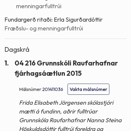
menningarfulltrúi
Fundargerð ritaði:
Erla Sigurðardóttir
Fræðslu- og menningarfulltrúi
Dagskrá
1.
04 216 Grunnskóli Raufarhafnar
fjárhagsáætlun 2015
Málsnúmer
201411036
Vakta málsnúmer
Frida Elisabeth Jörgensen skólastjóri
mætti á fundinn, aðrir fulltrúar
Grunnskóla Raufarhafnar Nanna Steina
Höskuldsdóttir fulltrúi foreldra og