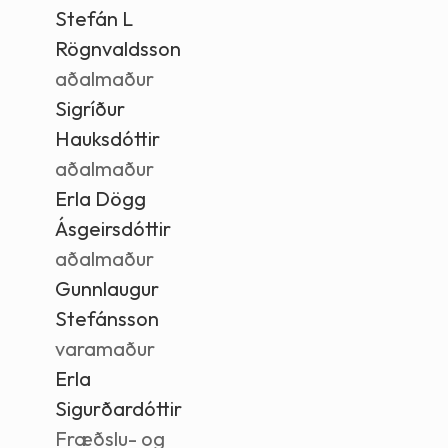
Stefán L
Rögnvaldsson
aðalmaður
Sigríður
Hauksdóttir
aðalmaður
Erla Dögg
Ásgeirsdóttir
aðalmaður
Gunnlaugur
Stefánsson
varamaður
Erla
Sigurðardóttir
Fræðslu- og