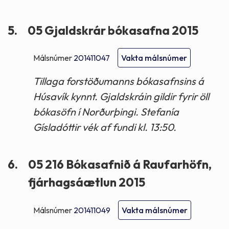
5.
05 Gjaldskrár bókasafna 2015
Málsnúmer
201411047
Vakta málsnúmer
Tillaga forstöðumanns bókasafnsins á
Húsavík kynnt. Gjaldskráin gildir fyrir öll
bókasöfn í Norðurþingi. Stefanía
Gísladóttir vék af fundi kl. 13:50.
6.
05 216 Bókasafnið á Raufarhöfn,
fjárhagsáætlun 2015
Málsnúmer
201411049
Vakta málsnúmer