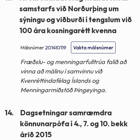
samstarfs við Norðurþing um
sýningu og viðburði í tengslum við
100 ára kosningarétt kvenna
Málsnúmer
201410119
Vakta málsnúmer
Fræðslu- og menningarfulltrúa falið að
vinna að málinu í samvinnu við
Kvenréttindafélag Íslands og
Menningarmiðstöð Þingeyinga.
14.
Dagsetningar samræmdra
könnunarpófa í 4., 7. og 10. bekk
árið 2015