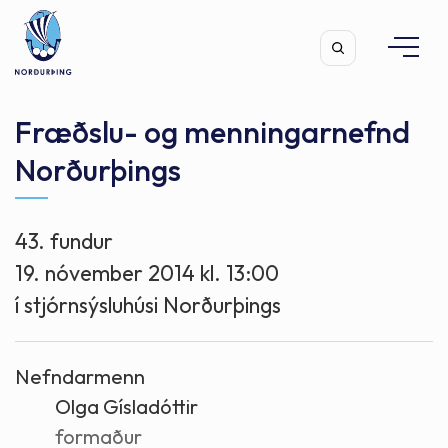
Fræðslu- og menningarnefnd
Norðurþings
Leita
43. fundur
19. nóvember 2014 kl. 13:00
í stjórnsýsluhúsi Norðurþings
Nefndarmenn
Olga Gísladóttir
formaður