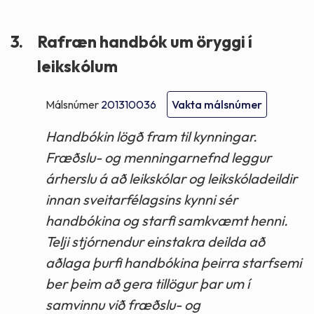
3.
Rafræn handbók um öryggi í
leikskólum
Málsnúmer
201310036
Vakta málsnúmer
Handbókin lögð fram til kynningar.
Fræðslu- og menningarnefnd leggur
árherslu á að leikskólar og leikskóladeildir
innan sveitarfélagsins kynni sér
handbókina og starfi samkvæmt henni.
Telji stjórnendur einstakra deilda að
aðlaga þurfi handbókina þeirra starfsemi
ber þeim að gera tillögur þar um í
samvinnu við fræðslu- og