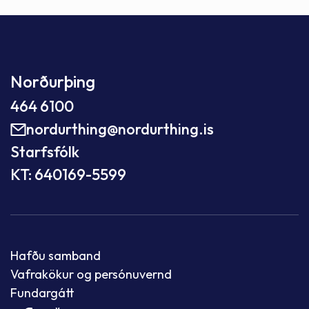
Norðurþing
464 6100
nordurthing@nordurthing.is
Starfsfólk
KT: 640169-5599
Hafðu samband
Vafrakökur og persónuvernd
Fundargátt