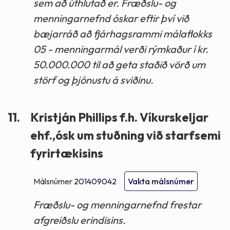
sem að úthlutað er. Fræðslu- og
menningarnefnd óskar eftir því við
bæjarráð að fjárhagsrammi málaflokks
05 - menningarmál verði rýmkaður í kr.
50.000.000 til að geta staðið vörð um
störf og þjónustu á sviðinu.
11.
Kristján Phillips f.h. Víkurskeljar
ehf.,ósk um stuðning við starfsemi
fyrirtækisins
Málsnúmer
201409042
Vakta málsnúmer
Fræðslu- og menningarnefnd frestar
afgreiðslu erindisins.