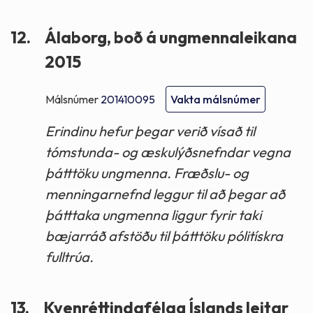
12.
Álaborg, boð á ungmennaleikana
2015
Málsnúmer
201410095
Vakta málsnúmer
Erindinu hefur þegar verið vísað til
tómstunda- og æskulýðsnefndar vegna
þátttöku ungmenna. Fræðslu- og
menningarnefnd leggur til að þegar að
þátttaka ungmenna liggur fyrir taki
bæjarráð afstöðu til þátttöku pólitískra
fulltrúa.
13.
Kvenréttindafélag Íslands leitar