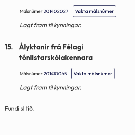
Málsnúmer
201402027
Vakta málsnúmer
Lagt fram til kynningar.
15.
Ályktanir frá Félagi
tónlistarskólakennara
Málsnúmer
201410065
Vakta málsnúmer
Lagt fram til kynningar.
Fundi slitið.