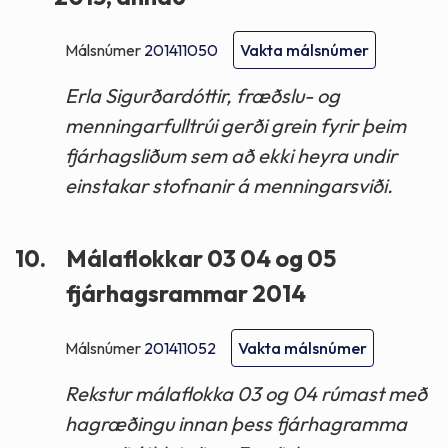
Málsnúmer
201411050
Vakta málsnúmer
Erla Sigurðardóttir, fræðslu- og
menningarfulltrúi gerði grein fyrir þeim
fjárhagsliðum sem að ekki heyra undir
einstakar stofnanir á menningarsviði.
10.
Málaflokkar 03 04 og 05
fjárhagsrammar 2014
Málsnúmer
201411052
Vakta málsnúmer
Rekstur málaflokka 03 og 04 rúmast með
hagræðingu innan þess fjárhagramma