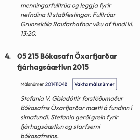
menningarfulltrúa og leggja fyrir
nefndina til staðfestingar. Fulltrúar
Grunnskóla Raufarhafnar viku af fundi kl.
13:20.
4.
05 215 Bókasafn Öxarfjarðar
fjárhagsáætlun 2015
Málsnúmer
201411048
Vakta málsnúmer
Stefanía V. Gísladóttir forstöðumaður
Bókasafns Öxarfjarðar mætti á fundinn í
símafundi. Stefanía gerði grein fyrir
fjárhagsáætlun og starfsemi
bókasafnsins.