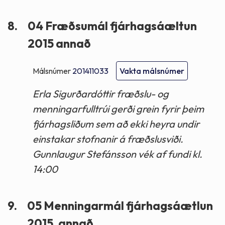
8.
04 Fræðsumál fjárhagsáæltun
2015 annað
Málsnúmer
201411033
Vakta málsnúmer
Erla Sigurðardóttir fræðslu- og
menningarfulltrúi gerði grein fyrir þeim
fjárhagsliðum sem að ekki heyra undir
einstakar stofnanir á fræðslusviði.
Gunnlaugur Stefánsson vék af fundi kl.
14:00
9.
05 Menningarmál fjárhagsáætlun
2015, annað