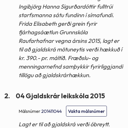
Ingibjörg Hanna Sigurðardóttir fulltrúi
starfsmanna sátu fundinn í símafundi.
Frida Elisabeth gerði grein fyrir
fjárhagsáætlun Grunnskóla
Raufarhafnar vegna ársins 2015, lagt er
til að gjaldskrá mötuneytis verði hækkuð í
kr. 390.- pr. máltíð. Fræðslu- og
menningarnefnd samþykkir fyrirliggjandi
tillögu að gjaldskrárhækkun.
2.
04 Gjaldskrár leikskóla 2015
Málsnúmer
201411044
Vakta málsnúmer
Lagt er til að gjaldskrá verði óbreytt.