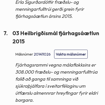
Erla Sigurðardóttir fræðslu- og
menningarfulltrúi gerði grein fyrir
fjárhagsáætlun ársins 2015.
7.
03 Heilbrigðismál fjárhagsáætlun
2015
Málsnúmer
201411026
Vakta málsnúmer
Fjárhagsrammi vegna málaflokksins er
308.000 fræðslu- og menningarfulltrúa
falið að ganga til samninga við
sjúkraþjálfara í sveitarfélaginu um
útfærslu almennrar hreyfingar fyrir eldri
borgara.