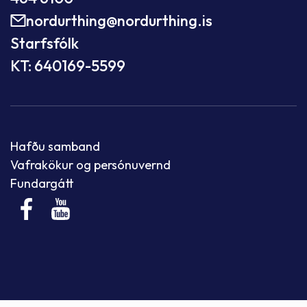
nordurthing@nordurthing.is
Starfsfólk
KT: 640169-5599
Hafðu samband
Vafrakökur og persónuvernd
Fundargátt