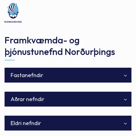
Framkvæmda- og
þjónustunefnd Norðurþings
Leita
Fastanefndir
Byggðarráð Norðurþings
Aðrar nefndir
Fjölskylduráð
Orkuveita Húsavíkur ohf
Fötlunarráð Norðurþings
Skipulags- og framkvæmdaráð
Eldri nefndir
Hverfisráð Kelduhverfis
Stjórn Hafnasjóðs Norðurþings
Hverfisráð Raufarhafnar