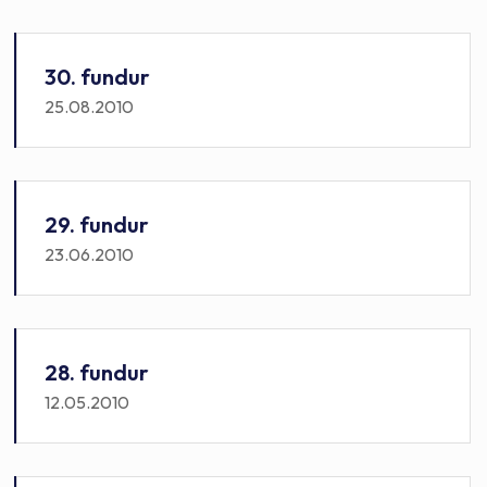
Skipulags- og byggingarnefnd Norðurþings
Skipulags- og umhverfisnefnd
30. fundur
Tómstunda- og æskulýðsnefnd Norðurþings
25.08.2010
Æskulýðs- og menningarnefnd
Æskulýðsnefnd Norðurþings
29. fundur
23.06.2010
28. fundur
12.05.2010