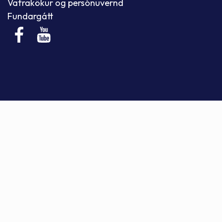
Vafrakökur og persónuvernd
Fundargátt