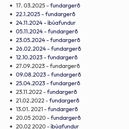
Bæjarráð Norðurþings
17. 03.2025 -
fundargerð
Hverfisráð Öxafjarðar
Bæjarstjórn Norðurþings
22.1.2025 - fundargerð
Notendaráð Norðurþings
Félags- og barnaverndarnefnd Norðurþings
24.11.2024 - íbúafundur
Ungmennaráð Norðurþings
05.11.2024 - fundargerð
Félagsmálanefnd
Ungmennaráð Norðurþings
23.05.2024 - fundargerð
Framkvæmda- og hafnanefnd Norðurþings
Verkefnastjórn Brothættra byggða II
26.02.2024 - fundargerð
Framkvæmda- og þjónustunefnd Norðurþings
12.10.2023 - fundargerð
Yfirkjörstjórn í Norðurþingi
Framkvæmdanefnd
27.09.2023 - fundargerð
Öldungaráð Norðurþings
Fræðslu- og menningarnefnd Norðurþings
09.08.2023 - fundargerð
Fræðslunefnd
25.04.2023 - fundargerð
Hafnanefnd
23.11.2022 -
fundargerð
Hafnanefnd Norðurþings
21.02.2022 -
fundargerð
13.01. 2021 -
fundargerð
Menningar- og fræðslunefnd Norðurþings
20.05 2020 -
fundargerð
Skipulags- og byggingarnefnd Norðurþings
20.02 2020 -
íbúafundur
Skipulags- og umhverfisnefnd