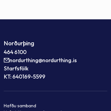
Norðurþing
464 6100
nordurthing@nordurthing.is
Starfsfólk
KT: 640169-5599
Hafðu samband