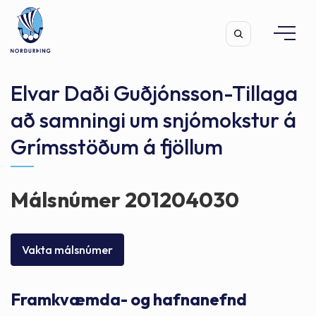
Elvar Daði Guðjónsson-Tillaga
að samningi um snjómokstur á
Grímsstöðum á fjöllum
Leita
Málsnúmer 201204030
Vakta málsnúmer
Framkvæmda- og hafnanefnd