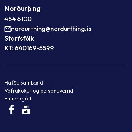
Norðurþing
464 6100
nordurthing@nordurthing.is
Starfsfólk
KT: 640169-5599
Hafðu samband
Vafrakökur og persónuvernd
Fundargátt