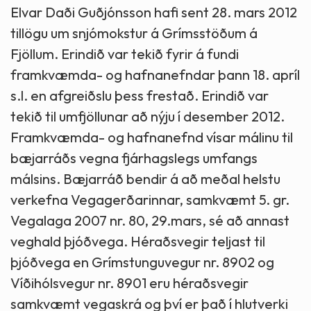
Elvar Daði Guðjónsson hafi sent 28. mars 2012
tillögu um snjómokstur á Grímsstöðum á
Fjöllum. Erindið var tekið fyrir á fundi
framkvæmda- og hafnanefndar þann 18. apríl
s.l. en afgreiðslu þess frestað. Erindið var
tekið til umfjöllunar að nýju í desember 2012.
Framkvæmda- og hafnanefnd vísar málinu til
bæjarráðs vegna fjárhagslegs umfangs
málsins. Bæjarráð bendir á að meðal helstu
verkefna Vegagerðarinnar, samkvæmt 5. gr.
Vegalaga 2007 nr. 80, 29.mars, sé að annast
veghald þjóðvega. Héraðsvegir teljast til
þjóðvega en Grímstunguvegur nr. 8902 og
Víðihólsvegur nr. 8901 eru héraðsvegir
samkvæmt vegaskrá og því er það í hlutverki