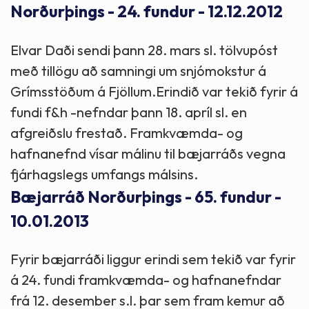
Norðurþings - 24. fundur - 12.12.2012
Elvar Daði sendi þann 28. mars sl. tölvupóst
með tillögu að samningi um snjómokstur á
Grímsstöðum á Fjöllum.Erindið var tekið fyrir á
fundi f&h -nefndar þann 18. apríl sl. en
afgreiðslu frestað. Framkvæmda- og
hafnanefnd vísar málinu til bæjarráðs vegna
fjárhagslegs umfangs málsins.
Bæjarráð Norðurþings - 65. fundur -
10.01.2013
Fyrir bæjarráði liggur erindi sem tekið var fyrir
á 24. fundi framkvæmda- og hafnanefndar
frá 12. desember s.l. þar sem fram kemur að