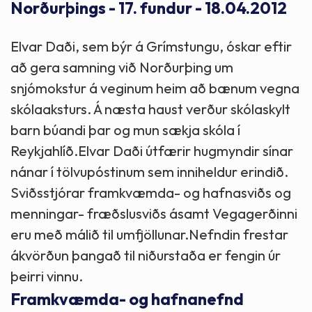
Norðurþings - 17. fundur - 18.04.2012
Elvar Daði, sem býr á Grímstungu, óskar eftir
að gera samning við Norðurþing um
snjómokstur á veginum heim að bænum vegna
skólaaksturs. Á næsta haust verður skólaskylt
barn búandi þar og mun sækja skóla í
Reykjahlíð.Elvar Daði útfærir hugmyndir sínar
nánar í tölvupóstinum sem inniheldur erindið.
Sviðsstjórar framkvæmda- og hafnasviðs og
menningar- fræðslusviðs ásamt Vegagerðinni
eru með málið til umfjöllunar.Nefndin frestar
ákvörðun þangað til niðurstaða er fengin úr
þeirri vinnu.
Framkvæmda- og hafnanefnd