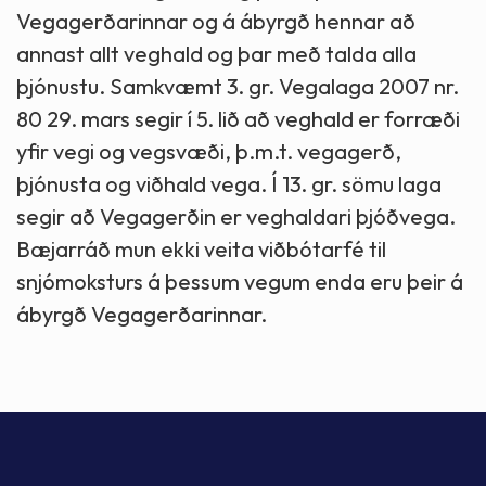
Vegagerðarinnar og á ábyrgð hennar að
annast allt veghald og þar með talda alla
þjónustu. Samkvæmt 3. gr. Vegalaga 2007 nr.
80 29. mars segir í 5. lið að veghald er forræði
yfir vegi og vegsvæði, þ.m.t. vegagerð,
þjónusta og viðhald vega. Í 13. gr. sömu laga
segir að Vegagerðin er veghaldari þjóðvega.
Bæjarráð mun ekki veita viðbótarfé til
snjómoksturs á þessum vegum enda eru þeir á
ábyrgð Vegagerðarinnar.