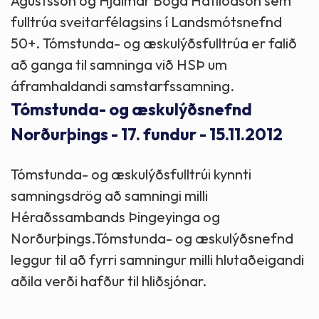
Ágústsson og Hjálmar Boga Hafliðason sem
fulltrúa sveitarfélagsins í Landsmótsnefnd
50+. Tómstunda- og æskulýðsfulltrúa er falið
að ganga til samninga við HSÞ um
áframhaldandi samstarfssamning.
Tómstunda- og æskulýðsnefnd
Norðurþings - 17. fundur - 15.11.2012
Tómstunda- og æskulýðsfulltrúi kynnti
samningsdrög að samningi milli
Héraðssambands Þingeyinga og
Norðurþings.Tómstunda- og æskulýðsnefnd
leggur til að fyrri samningur milli hlutaðeigandi
aðila verði hafður til hliðsjónar.