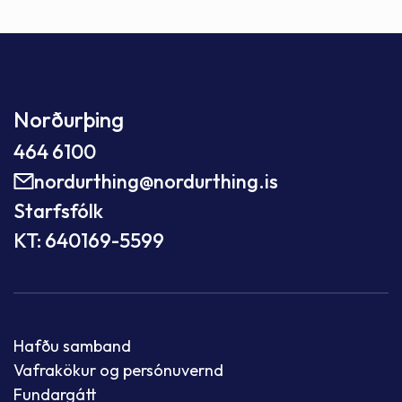
Norðurþing
464 6100
nordurthing@nordurthing.is
Starfsfólk
KT: 640169-5599
Hafðu samband
Vafrakökur og persónuvernd
Fundargátt