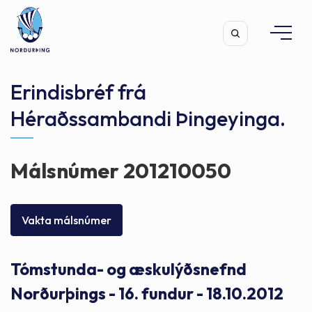
Erindisbréf frá
Héraðssambandi Þingeyinga.
Leita
Málsnúmer 201210050
Vakta málsnúmer
Tómstunda- og æskulýðsnefnd
Norðurþings - 16. fundur - 18.10.2012