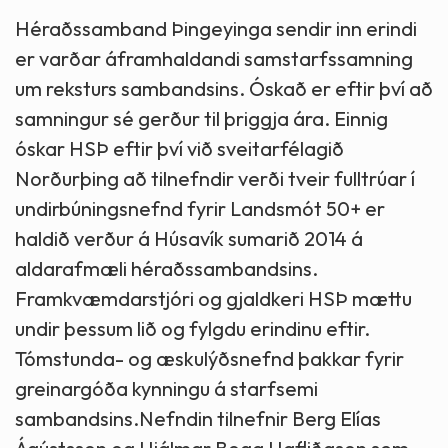
Héraðssamband Þingeyinga sendir inn erindi
er varðar áframhaldandi samstarfssamning
um reksturs sambandsins. Óskað er eftir því að
samningur sé gerður til þriggja ára. Einnig
óskar HSÞ eftir því við sveitarfélagið
Norðurþing að tilnefndir verði tveir fulltrúar í
undirbúningsnefnd fyrir Landsmót 50+ er
haldið verður á Húsavík sumarið 2014 á
aldarafmæli héraðssambandsins.
Framkvæmdarstjóri og gjaldkeri HSÞ mættu
undir þessum lið og fylgdu erindinu eftir.
Tómstunda- og æskulýðsnefnd þakkar fyrir
greinargóða kynningu á starfsemi
sambandsins.Nefndin tilnefnir Berg Elías