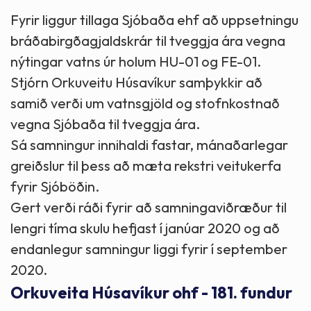
Fyrir liggur tillaga Sjóbaða ehf að uppsetningu
bráðabirgðagjaldskrár til tveggja ára vegna
nýtingar vatns úr holum HU-01 og FE-01.
Stjórn Orkuveitu Húsavíkur samþykkir að
samið verði um vatnsgjöld og stofnkostnað
vegna Sjóbaða til tveggja ára.
Sá samningur innihaldi fastar, mánaðarlegar
greiðslur til þess að mæta rekstri veitukerfa
fyrir Sjóböðin.
Gert verði ráði fyrir að samningaviðræður til
lengri tíma skulu hefjast í janúar 2020 og að
endanlegur samningur liggi fyrir í september
2020.
Orkuveita Húsavíkur ohf - 181. fundur