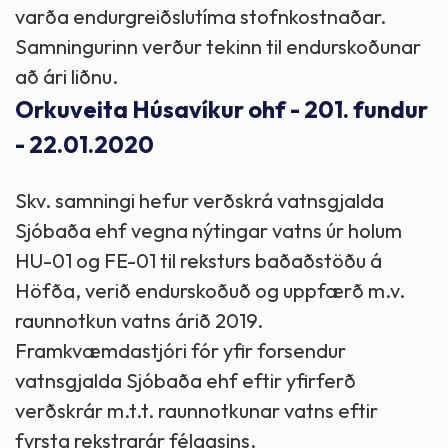
varða endurgreiðslutíma stofnkostnaðar.
Samningurinn verður tekinn til endurskoðunar
að ári liðnu.
Orkuveita Húsavíkur ohf - 201. fundur
- 22.01.2020
Skv. samningi hefur verðskrá vatnsgjalda
Sjóbaða ehf vegna nýtingar vatns úr holum
HU-01 og FE-01 til reksturs baðaðstöðu á
Höfða, verið endurskoðuð og uppfærð m.v.
raunnotkun vatns árið 2019.
Framkvæmdastjóri fór yfir forsendur
vatnsgjalda Sjóbaða ehf eftir yfirferð
verðskrár m.t.t. raunnotkunar vatns eftir
fyrsta rekstrarár félagsins.