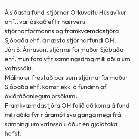
Á síðasta fundi stjórnar Orkuveitu Húsavíkur
ohf., var óskað eftir nærveru
stjórnarformanns og framkvæmdastjóra
Sjóbaða ehf. á næsta stjórnarfundi OH.
Jón S. Árnason, stjórnarformaður Sjóbaða
ehf. mun fara yfir samningsdrög milli aðila um
vatnssölu.
Málinu er frestað þar sem stjórnarformaður
Sjóbaða ehf. komst ekki á fundinn af
óviðráðanlegum orsökum.
Framkvæmdastjóra OH falið að koma á fundi
milli aðila fyrir áramót svo ganga megi frá
samningi um vatnssölu áður en gjaldtaka
hefst.