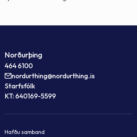
Norðurþing
464 6100
nordurthing@nordurthing.is
Starfsfólk
KT: 640169-5599
Hafðu samband