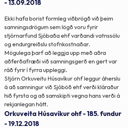
- 13.09.2018
Ekki hafa borist formleg viðbrögð við þeim
samningsdrögum sem lögð voru fyrir
stjórnarfund Sjóbaða ehf varðandi vatnssölu
og endurgreiðslu stofnkostnaðar.
Mögulega þarf að leggja upp með aðra
aðferðafræði við samningsgerð en gert var
ráð fyrir í fyrra uppleggi.
Stjórn Orkuveitu Húsavíkur ohf leggur áherslu
á að samningur við Sjóböð ehf verði kláraður
hið fyrsta og að samskipti vegna hans verði á
rekjanlegan hátt.
Orkuveita Húsavíkur ohf - 185. fundur
- 19.12.2018