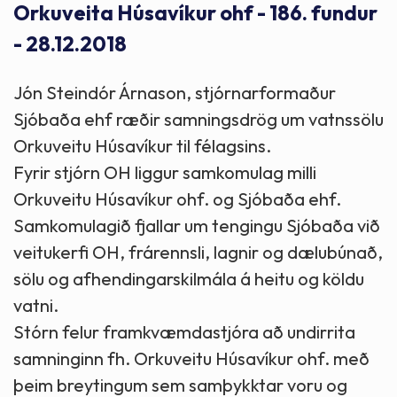
Orkuveita Húsavíkur ohf - 186. fundur
- 28.12.2018
Jón Steindór Árnason, stjórnarformaður
Sjóbaða ehf ræðir samningsdrög um vatnssölu
Orkuveitu Húsavíkur til félagsins.
Fyrir stjórn OH liggur samkomulag milli
Orkuveitu Húsavíkur ohf. og Sjóbaða ehf.
Samkomulagið fjallar um tengingu Sjóbaða við
veitukerfi OH, frárennsli, lagnir og dælubúnað,
sölu og afhendingarskilmála á heitu og köldu
vatni.
Stórn felur framkvæmdastjóra að undirrita
samninginn fh. Orkuveitu Húsavíkur ohf. með
þeim breytingum sem samþykktar voru og