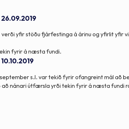
Stefnur og markmið
- 26.09.2019
Lög og reglugerðir
erði yfir stöðu fjárfestinga á árinu og yfirlit yfir v
ekin fyrir á næsta fundi.
 10.10.2019
eptember s.l. var tekið fyrir ofangreint mál að be
að nánari útfærsla yrði tekin fyrir á næsta fundi r