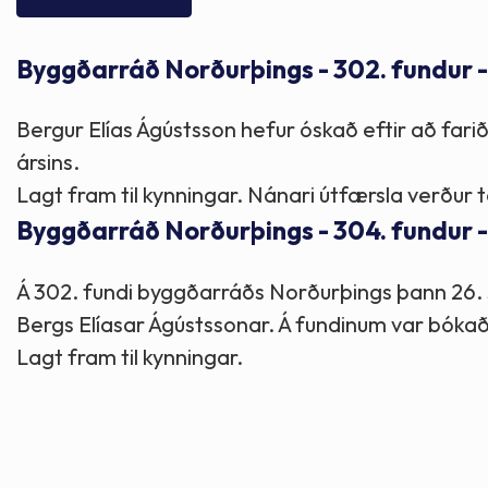
Skólaþjónusta
Skjöl og útgefið efni
Áhugaverðir staðir
Byggðarráð Norðurþings - 302. fundur 
Íþróttir og tómstundir
Mannauður
Útivist og hreyfing
Bergur Elías Ágústsson hefur óskað eftir að farið v
Framkvæmdir og hafnir
Menning og listir
ársins.
Lagt fram til kynningar. Nánari útfærsla verður t
Skipulags- og byggingarmál
Söfn
Byggðarráð Norðurþings - 304. fundur -
Á 302. fundi byggðarráðs Norðurþings þann 26. s
Fjölmenningarfulltrúi
Bergs Elíasar Ágústssonar. Á fundinum var bókað 
Lagt fram til kynningar.
Dýraeftirlit