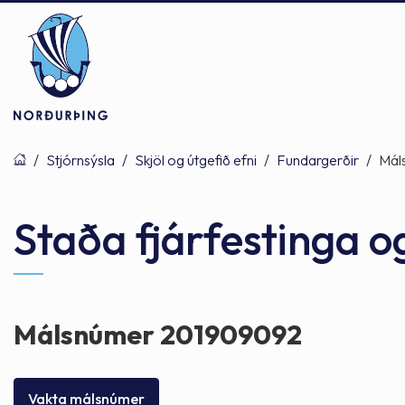
/
Stjórnsýsla
/
Skjöl og útgefið efni
/
Fundargerðir
/
Mál
Þjónusta
Stjórnsýsla
Mannlíf
Staða fjárfestinga og 
Félagsþjónusta
Stjórnkerfi
Byggðarlögin
Málsnúmer 201909092
Menntun
Málaflokkar
Náttúran
Vakta málsnúmer