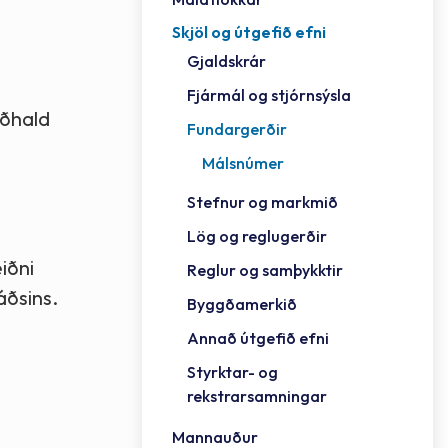
Skjöl og útgefið efni
Félag
Framh
Vinnu
Sorph
Vefm
Bygg
Fræð
Húsa
Jökul
Golfv
Vina
Hvala
Styrktar- og rekstrarsamningar
Gjaldskrár
Félag
Mennt
Íþrót
Veitu
Lausa
Fjöls
Hafn
Reykj
Fjármál og stjórnsýsla
iðhald
Fundargerðir
Málsnúmer
Stefnur og markmið
Lög og reglugerðir
iðni
Reglur og samþykktir
áðsins.
Byggðamerkið
Annað útgefið efni
Styrktar- og
rekstrarsamningar
Mannauður