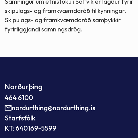
Samningur um efnistöku í Saltvík er lagður fyrir
skipulags- og framkvæmdaráð til kynningar.
Skipulags- og framkvæmdaráð samþykkir
fyrirliggjandi samningsdrög.
Norðurþing
464 6100
nordurthing@nordurthing.is
Starfsfólk
KT: 640169-5599