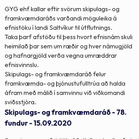
GYG ehf kallar eftir svörum skipulags- og
framkvæmdaráðs varðandi möguleika á
efnistöku í landi Saltvíkur til útflutnings.
Taka þarf afstöðu til þess hvort efnisnám skuli
heimilað þar sem um ræðir og hver námugjöld
og hafnargjöld verða vegna umræddrar
efnisvinnslu.
Skipulags- og framkvæmdaráð felur
framkvæmda- og þjónustufulltrúa að halda
áfram með málið í samvinnu við viðkomandi
sviðsstjóra.
Skipulags- og framkvæmdaráð - 78.
fundur - 15.09.2020