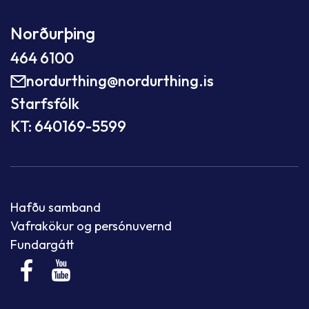
Norðurþing
464 6100
nordurthing@nordurthing.is
Starfsfólk
KT: 640169-5599
Hafðu samband
Vafrakökur og persónuvernd
Fundargátt