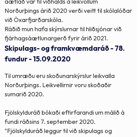
áætlað var til viðhalds á leikvöllum
Norðurþings árið 2020 verði veitt til skólalóðar
við Öxarfjarðarskóla.
Ráðið mun hafa skýrslurnar til hliðsjónar við
fjárhagsáætlunargerð fyrir árið 2021.
Skipulags- og framkvæmdaráð - 78.
fundur - 15.09.2020
Til umræðu eru skoðunarskýrslur leikvalla
Norðurþings. Leikvellirnir voru skoðaðir
sumarið 2020.
Fjölskylduráð bókaði eftirfarandi um málið á
fundi ráðsins 7. september 2020.
"Fjölskylduráð leggur til við skipulags og