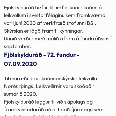
Fjölskylduráð hefur til umfjöllunar skoðun á
leikvöllum í sveitarfélaginu sem framkvæmd
var í júní 2020 af verkfræðistofunni BSI.
Skýrslan er lögð fram til kynningar.
Unnið verður með málið áfram á fundi ráðsins í
september.
Fjölskylduráð - 72. fundur -
07.09.2020
Til umræðu eru skoðunarskýrslur leikvalla
Norðurþings. Leikvellirnir voru skoðaðir
sumarið 2020.
Fjölskylduráð leggur til við skipulags og
framkvæmdaráð að allt það fjármagn sem