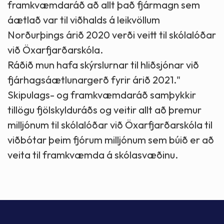
framkvæmdaráð að allt það fjármagn sem
áætlað var til viðhalds á leikvöllum
Norðurþings árið 2020 verði veitt til skólalóðar
við Öxarfjarðarskóla.
Ráðið mun hafa skýrslurnar til hliðsjónar við
fjárhagsáætlunargerð fyrir árið 2021."
Skipulags- og framkvæmdaráð samþykkir
tillögu fjölskylduráðs og veitir allt að þremur
milljónum til skólalóðar við Öxarfjarðarskóla til
viðbótar þeim fjórum milljónum sem búið er að
veita til framkvæmda á skólasvæðinu.