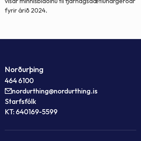
vísar minnisblaðinu til fjárhagsáætlunargerðar
fyrir árið 2024.
Norðurþing
464 6100
nordurthing@nordurthing.is
Starfsfólk
KT: 640169-5599