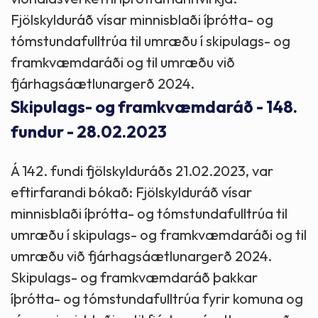
Fjölskylduráð vísar minnisblaði íþrótta- og
tómstundafulltrúa til umræðu í skipulags- og
framkvæmdaráði og til umræðu við
fjárhagsáætlunargerð 2024.
Skipulags- og framkvæmdaráð - 148.
fundur - 28.02.2023
Á 142. fundi fjölskylduráðs 21.02.2023, var
eftirfarandi bókað: Fjölskylduráð vísar
minnisblaði íþrótta- og tómstundafulltrúa til
umræðu í skipulags- og framkvæmdaráði og til
umræðu við fjárhagsáætlunargerð 2024.
Skipulags- og framkvæmdaráð þakkar
íþrótta- og tómstundafulltrúa fyrir komuna og