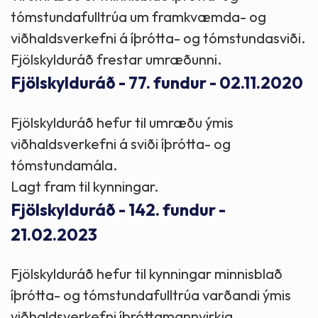
tómstundafulltrúa um framkvæmda- og
viðhaldsverkefni á íþrótta- og tómstundasviði.
Fjölskylduráð frestar umræðunni.
Fjölskylduráð - 77. fundur - 02.11.2020
Fjölskylduráð hefur til umræðu ýmis
viðhaldsverkefni á sviði íþrótta- og
tómstundamála.
Lagt fram til kynningar.
Fjölskylduráð - 142. fundur -
21.02.2023
Fjölskylduráð hefur til kynningar minnisblað
íþrótta- og tómstundafulltrúa varðandi ýmis
viðhaldsverkefni íþróttamannvirkja.