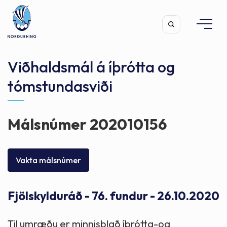
Viðhaldsmál á íþrótta og
tómstundasviði
Leita
Málsnúmer 202010156
Vakta málsnúmer
Fjölskylduráð - 76. fundur - 26.10.2020
Til umræðu er minnisblað íþrótta-og