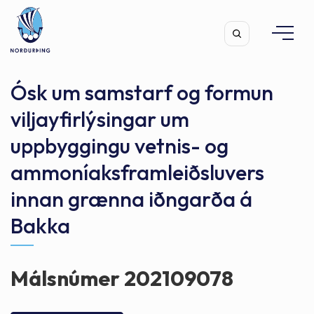
Ósk um samstarf og formun
viljayfirlýsingar um
uppbyggingu vetnis- og
Leita
ammoníaksframleiðsluvers
innan grænna iðngarða á
Bakka
Málsnúmer 202109078