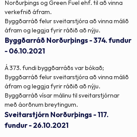
Norðurþings og Green Fuel ehf. til að vinna
verkefnið áfram.
Byggðarráð felur sveitarstjóra að vinna málið
áfram og leggja fyrir ráðið að nýju.
Byggðarráð Norðurþings - 374. fundur
- 06.10.2021
Á 373. fundi byggðarráðs var bókað;
Byggðarráð felur sveitarstjóra að vinna málið
áfram og leggja fyrir ráðið að nýju.
Byggðarráð vísar málinu til sveitarstjórnar
með áorðnum breytingum.
Sveitarstjórn Norðurþings - 117.
fundur - 26.10.2021