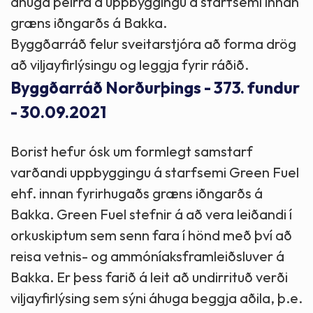
áhuga þeirra á uppbyggingu á starfsemi innan
græns iðngarðs á Bakka.
Byggðarráð felur sveitarstjóra að forma drög
að viljayfirlýsingu og leggja fyrir ráðið.
Byggðarráð Norðurþings - 373. fundur
- 30.09.2021
Borist hefur ósk um formlegt samstarf
varðandi uppbyggingu á starfsemi Green Fuel
ehf. innan fyrirhugaðs græns iðngarðs á
Bakka. Green Fuel stefnir á að vera leiðandi í
orkuskiptum sem senn fara í hönd með því að
reisa vetnis- og ammóníaksframleiðsluver á
Bakka. Er þess farið á leit að undirrituð verði
viljayfirlýsing sem sýni áhuga beggja aðila, þ.e.