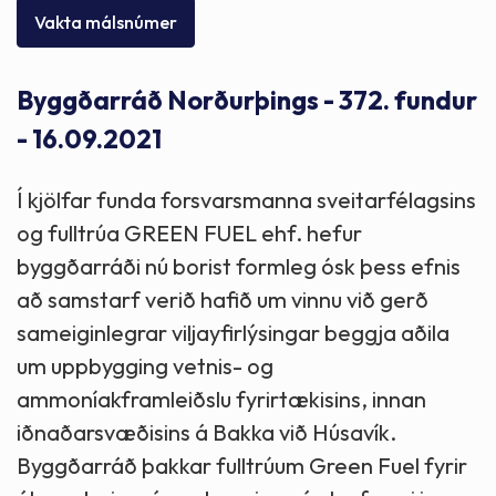
Vakta málsnúmer
Byggðarráð Norðurþings - 372. fundur
- 16.09.2021
Í kjölfar funda forsvarsmanna sveitarfélagsins
og fulltrúa GREEN FUEL ehf. hefur
byggðarráði nú borist formleg ósk þess efnis
að samstarf verið hafið um vinnu við gerð
sameiginlegrar viljayfirlýsingar beggja aðila
um uppbygging vetnis- og
ammoníakframleiðslu fyrirtækisins, innan
iðnaðarsvæðisins á Bakka við Húsavík.
Byggðarráð þakkar fulltrúum Green Fuel fyrir