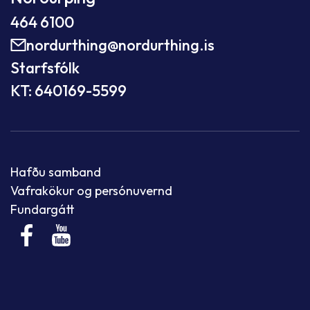
464 6100
nordurthing@nordurthing.is
Starfsfólk
KT: 640169-5599
Hafðu samband
Vafrakökur og persónuvernd
Fundargátt