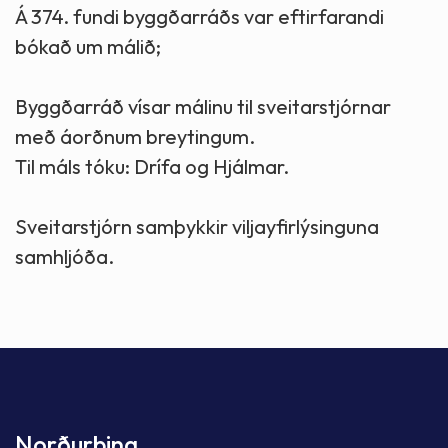
Á 374. fundi byggðarráðs var eftirfarandi
bókað um málið;
Byggðarráð vísar málinu til sveitarstjórnar
með áorðnum breytingum.
Til máls tóku: Drífa og Hjálmar.
Sveitarstjórn samþykkir viljayfirlýsinguna
samhljóða.
Norðurþing