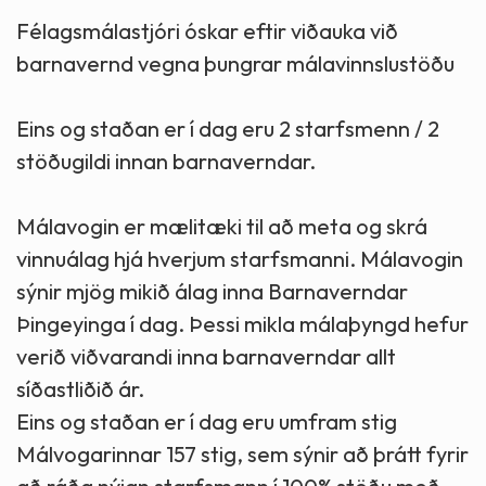
Félagsmálastjóri óskar eftir viðauka við
barnavernd vegna þungrar málavinnslustöðu
Eins og staðan er í dag eru 2 starfsmenn / 2
stöðugildi innan barnaverndar.
Málavogin er mælitæki til að meta og skrá
vinnuálag hjá hverjum starfsmanni. Málavogin
sýnir mjög mikið álag inna Barnaverndar
Þingeyinga í dag. Þessi mikla málaþyngd hefur
verið viðvarandi inna barnaverndar allt
síðastliðið ár.
Eins og staðan er í dag eru umfram stig
Málvogarinnar 157 stig, sem sýnir að þrátt fyrir