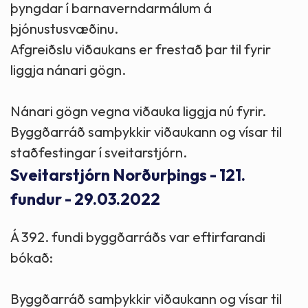
þyngdar í barnaverndarmálum á
þjónustusvæðinu.
Afgreiðslu viðaukans er frestað þar til fyrir
liggja nánari gögn.
Nánari gögn vegna viðauka liggja nú fyrir.
Byggðarráð samþykkir viðaukann og vísar til
staðfestingar í sveitarstjórn.
Sveitarstjórn Norðurþings - 121.
fundur - 29.03.2022
Á 392. fundi byggðarráðs var eftirfarandi
bókað:
Byggðarráð samþykkir viðaukann og vísar til