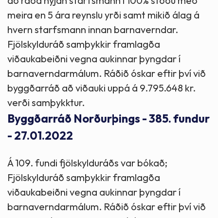
að ráða nýjan starfsmann í 100% stöðu með
meira en 5 ára reynslu yrði samt mikið álag á
hvern starfsmann innan barnaverndar.
Fjölskylduráð samþykkir framlagða
viðaukabeiðni vegna aukinnar þyngdar í
barnaverndarmálum. Ráðið óskar eftir því við
byggðarráð að viðauki uppá á 9.795.648 kr.
verði samþykktur.
Byggðarráð Norðurþings - 385. fundur
- 27.01.2022
Á 109. fundi fjölskylduráðs var bókað;
Fjölskylduráð samþykkir framlagða
viðaukabeiðni vegna aukinnar þyngdar í
barnaverndarmálum. Ráðið óskar eftir því við