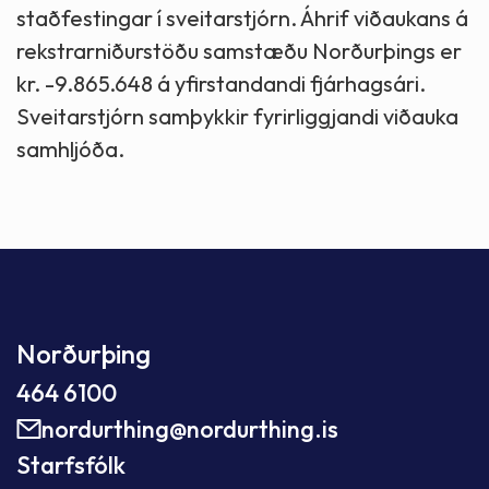
staðfestingar í sveitarstjórn. Áhrif viðaukans á
rekstrarniðurstöðu samstæðu Norðurþings er
kr. -9.865.648 á yfirstandandi fjárhagsári.
Sveitarstjórn samþykkir fyrirliggjandi viðauka
samhljóða.
Norðurþing
464 6100
nordurthing@nordurthing.is
Starfsfólk