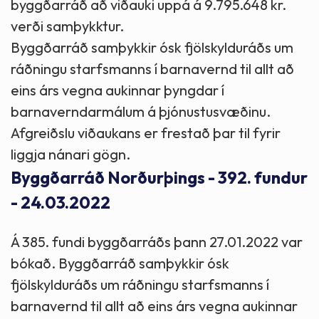
byggðarráð að viðauki uppá á 9.795.648 kr.
verði samþykktur.
Byggðarráð samþykkir ósk fjölskylduráðs um
ráðningu starfsmanns í barnavernd til allt að
eins árs vegna aukinnar þyngdar í
barnaverndarmálum á þjónustusvæðinu.
Afgreiðslu viðaukans er frestað þar til fyrir
liggja nánari gögn.
Byggðarráð Norðurþings - 392. fundur
- 24.03.2022
Á 385. fundi byggðarráðs þann 27.01.2022 var
bókað. Byggðarráð samþykkir ósk
fjölskylduráðs um ráðningu starfsmanns í
barnavernd til allt að eins árs vegna aukinnar