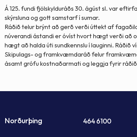
Á 125. fundi fjölskylduráðs 30. ágúst sl. var eftir
skýrsluna og gott samstarf í sumar.
Ráðið telur brýnt að gerð verði úttekt af fagaðila 
núverandi ástandi er óvíst hvort hægt verði að o
hægt að halda úti sundkennslu í lauginni. Ráðið v
Skipulags- og framkvæmdaráð felur framkvæmda-
ásamt grófu kostnaðarmati og leggja fyrir ráðið
Norðurþing
464 6100