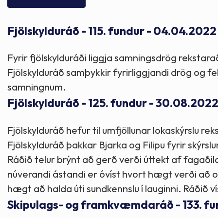
Skólaþjónusta
Skjöl og útgefið efni
Áhugaverðir staðir
Fjölskylduráð - 115. fundur - 04.04.2022
Íþróttir og tómstundir
Mannauður
Útivist og hreyfing
Fyrir fjölskylduráði liggja samningsdrög rekstara
Framkvæmdir og hafnir
Menning og listir
Fjölskylduráð samþykkir fyrirliggjandi drög og f
samningnum.
Skipulags- og byggingarmál
Söfn
Fjölskylduráð - 125. fundur - 30.08.202
Fjölskylduráð hefur til umfjöllunar lokaskýrslu re
Fjölmenningarfulltrúi
Fjölskylduráð þakkar Bjarka og Filipu fyrir skýrsl
Ráðið telur brýnt að gerð verði úttekt af fagaðila 
Dýraeftirlit
núverandi ástandi er óvíst hvort hægt verði að o
hægt að halda úti sundkennslu í lauginni. Ráðið v
Skipulags- og framkvæmdaráð - 133. fu