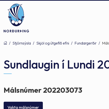
/
Stjórnsýsla
/
Skjöl og útgefið efni
/
Fundargerðir
/
Mál
Þjónusta
Stjórnsýsla
Mannlíf
Sundlaugin í Lundi 2
Félagsþjónusta
Stjórnkerfi
Byggðarlögin
Málsnúmer 202203073
Menntun
Málaflokkar
Náttúran
Vakta málsnúmer