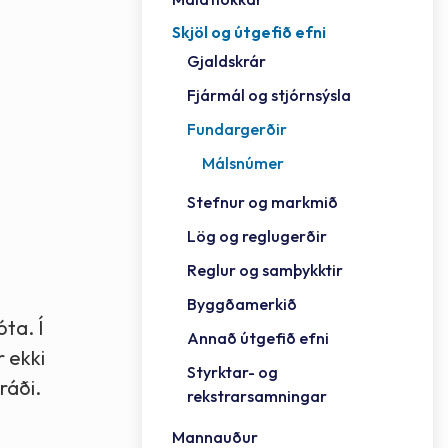
Skjöl og útgefið efni
Félag
Framh
Vinnu
Sorph
Vefm
Bygg
Fræð
Húsa
Jökul
Golfv
Vina
Hvala
Styrktar- og rekstrarsamningar
Gjaldskrár
Félag
Mennt
Íþrót
Veitu
Lausa
Fjöls
Hafn
Reykj
Fjármál og stjórnsýsla
Fundargerðir
Málsnúmer
Stefnur og markmið
Lög og reglugerðir
Reglur og samþykktir
Byggðamerkið
óta. Í
Annað útgefið efni
r ekki
Styrktar- og
ráði.
rekstrarsamningar
Mannauður