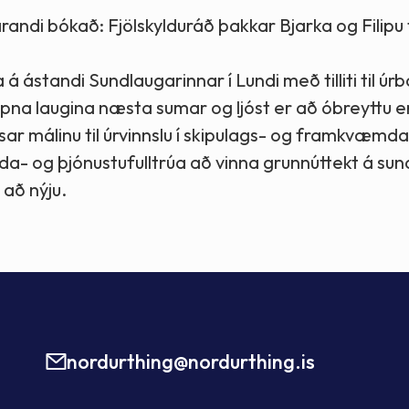
farandi bókað: Fjölskylduráð þakkar Bjarka og Filipu 
á ástandi Sundlaugarinnar í Lundi með tilliti til úrb
pna laugina næsta sumar og ljóst er að óbreyttu e
ísar málinu til úrvinnslu í skipulags- og framkvæmda
 og þjónustufulltrúa að vinna grunnúttekt á sund
 að nýju.
nordurthing@nordurthing.is