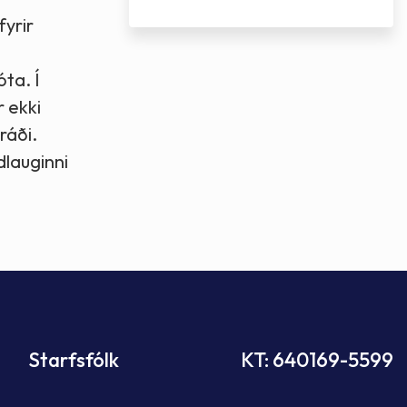
fyrir
óta. Í
r ekki
ráði.
lauginni
Starfsfólk
KT: 640169-5599