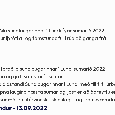
Stefnur og markmið
Lög og reglugerðir
ðila sundlaugarinnar í Lundi fyrir sumarið 2022.
elur íþrótta- og tómstundafulltrúa að ganga frá
2
kstaraðila sundlaugarinnar í Lundi sumarið 2022.
una og gott samstarf í sumar.
á ástandi Sundlaugarinnar í Lundi með tilliti til úrb
pna laugina næsta sumar og ljóst er að óbreyttu e
ísar málinu til úrvinnslu í skipulags- og framkvæmda
ndur - 13.09.2022