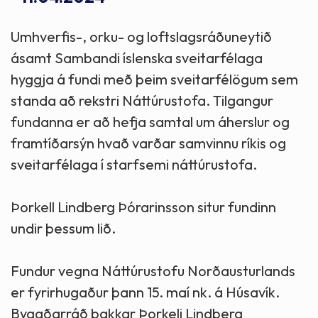
Umhverfis-, orku- og loftslagsráðuneytið
ásamt Sambandi íslenska sveitarfélaga
hyggja á fundi með þeim sveitarfélögum sem
standa að rekstri Náttúrustofa. Tilgangur
fundanna er að hefja samtal um áherslur og
framtíðarsýn hvað varðar samvinnu ríkis og
sveitarfélaga í starfsemi náttúrustofa.
Þorkell Lindberg Þórarinsson situr fundinn
undir þessum lið.
Fundur vegna Náttúrustofu Norðausturlands
er fyrirhugaður þann 15. maí nk. á Húsavík.
Byggðarráð þakkar Þorkeli Lindberg