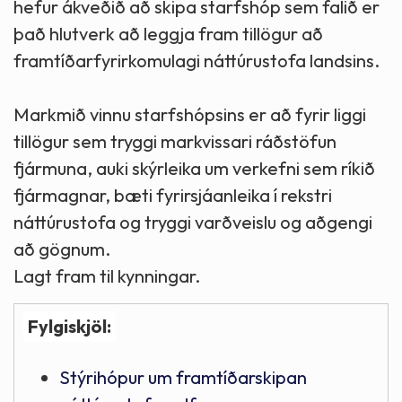
hefur ákveðið að skipa starfshóp sem falið er
það hlutverk að leggja fram tillögur að
framtíðarfyrirkomulagi náttúrustofa landsins.
Markmið vinnu starfshópsins er að fyrir liggi
tillögur sem tryggi markvissari ráðstöfun
fjármuna, auki skýrleika um verkefni sem ríkið
fjármagnar, bæti fyrirsjáanleika í rekstri
náttúrustofa og tryggi varðveislu og aðgengi
að gögnum.
Lagt fram til kynningar.
Fylgiskjöl:
Stýrihópur um framtíðarskipan