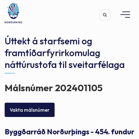
Úttekt á starfsemi og
framtíðarfyrirkomulag
náttúrustofa til sveitarfélaga
Leita
Málsnúmer 202401105
Vakta málsnúmer
Byggðarráð Norðurþings - 454. fundur