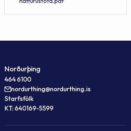
náttúrustofa.pdf
Norðurþing
464 6100
nordurthing@nordurthing.is
Starfsfólk
KT: 640169-5599