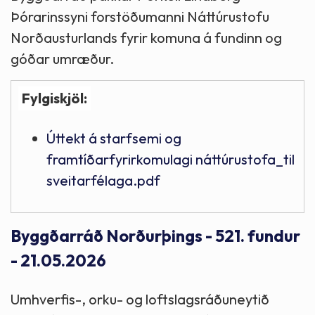
Þórarinssyni forstöðumanni Náttúrustofu
Norðausturlands fyrir komuna á fundinn og
góðar umræður.
Fylgiskjöl:
Úttekt á starfsemi og
framtíðarfyrirkomulagi náttúrustofa_til
sveitarfélaga.pdf
Byggðarráð Norðurþings - 521. fundur
- 21.05.2026
Umhverfis-, orku- og loftslagsráðuneytið