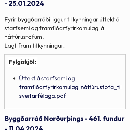
- 25.01.2024
Fyrir byggðarráði liggur til kynningar úttekt á
starfsemi og framtíðarfyrirkomulagi á
náttúrustofum.
Lagt fram til kynningar.
Fylgiskjöl:
Úttekt á starfsemi og
framtíðarfyrirkomulagi náttúrustofa_til
sveitarfélaga.pdf
Byggðarráð Norðurþings - 461. fundur
- 11.04.2024