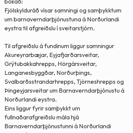
bókað:
Fjölskylduráð vísar samningi og samþykktum
um barnaverndarþjónustuna á Norðurlandi
eystra til afgreiðslu í sveitarstjórn.
Til afgreiðslu á fundinum liggur samningur
Akureyrarbæjar, Eyjafjarðarsveitar,
Grýtubakkahrepps, Hörgársveitar,
Langanesbyggðar, Norðurþings,
Svalbarðsstrandarhrepps, Tjörneshrepps og
Þingeyjarsveitar um Barnaverndarþjónustu á
Norðurlandi eystra.
Eins liggur fyrir samþykkt um
fullnaðarafgreiðslu mála hjá
Barnaverndarþjónustunni á Norðurlandi