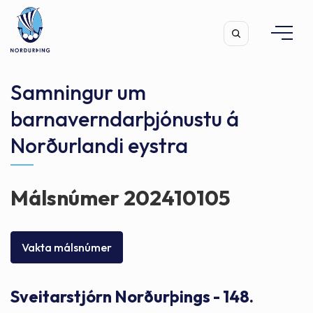
Samningur um
barnaverndarþjónustu á
Norðurlandi eystra
Leita
Málsnúmer 202410105
Vakta málsnúmer
Sveitarstjórn Norðurþings - 148.