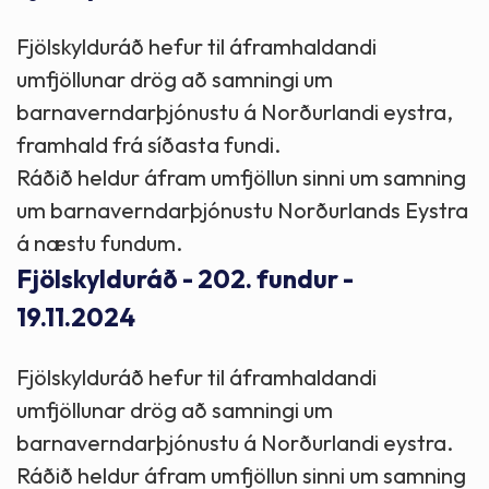
Fjölskylduráð hefur til áframhaldandi
umfjöllunar drög að samningi um
barnaverndarþjónustu á Norðurlandi eystra,
framhald frá síðasta fundi.
Ráðið heldur áfram umfjöllun sinni um samning
um barnaverndarþjónustu Norðurlands Eystra
á næstu fundum.
Fjölskylduráð - 202. fundur -
19.11.2024
Fjölskylduráð hefur til áframhaldandi
umfjöllunar drög að samningi um
barnaverndarþjónustu á Norðurlandi eystra.
Ráðið heldur áfram umfjöllun sinni um samning