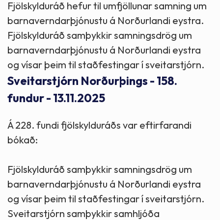
Fjölskylduráð hefur til umfjöllunar samning um
barnaverndarþjónustu á Norðurlandi eystra.
Fjölskylduráð samþykkir samningsdrög um
barnaverndarþjónustu á Norðurlandi eystra
og vísar þeim til staðfestingar í sveitarstjórn.
Sveitarstjórn Norðurþings - 158.
fundur - 13.11.2025
Á 228. fundi fjölskylduráðs var eftirfarandi
bókað:
Fjölskylduráð samþykkir samningsdrög um
barnaverndarþjónustu á Norðurlandi eystra
og vísar þeim til staðfestingar í sveitarstjórn.
Sveitarstjórn samþykkir samhljóða