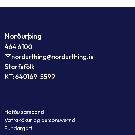
Norðurþing
464 6100
nordurthing@nordurthing.is
Starfsfólk
KT: 640169-5599
Hafðu samband
Vafrakökur og persónuvernd
Fundargátt