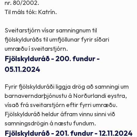
nr. 80/2002.
Til máls tók: Katrín.
Sveitarstjórn vísar samningnum til
fjölskylduráðs til umfjöllunar fyrir síðari
umræðu í sveitarstjórn.
Fjölskylduráð - 200. fundur -
05.11.2024
Fyrir fjölskylduráði liggja drög að samningi um
barnaverndarþjónustu á Norðurlandi eystra,
vísað frá sveitarstjórn eftir fyrri umræðu.
Fjölskylduráð heldur áfram vinnu sinni við
samningsdrögin á næstu fundum.
Fjölskylduráð - 201. fundur - 12.11.2024