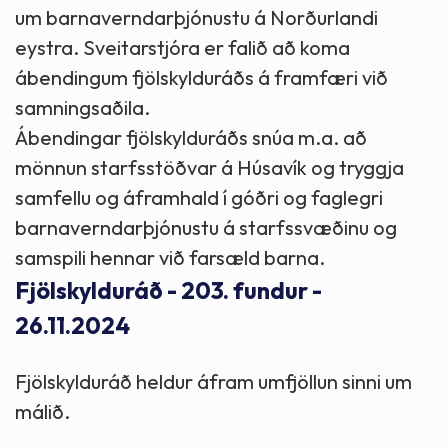
um barnaverndarþjónustu á Norðurlandi
eystra. Sveitarstjóra er falið að koma
ábendingum fjölskylduráðs á framfæri við
samningsaðila.
Ábendingar fjölskylduráðs snúa m.a. að
mönnun starfsstöðvar á Húsavík og tryggja
samfellu og áframhald í góðri og faglegri
barnaverndarþjónustu á starfssvæðinu og
samspili hennar við farsæld barna.
Fjölskylduráð - 203. fundur -
26.11.2024
Fjölskylduráð heldur áfram umfjöllun sinni um
málið.