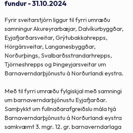
fundur - 31.10.2024
Fyrir sveitarstjórn liggur til fyrri umræðu
samningur Akureyrarbæjar, Dalvíkurbyggðar,
Eyjafjarðarsveitar, Grýtubakkahrepps,
Hörgársveitar, Langanesbyggðar,
Norðurþings, Svalbarðsstrandarhrepps,
Tjörneshrepps og Þingeyjarsveitar um
Barnaverndarþjónustu á Norðurlandi eystra.
Með til fyrri umræðu fylgiskjal með samningi
um barnaverndarþjónustu Eyjafjarðar.
Samþykkt um fullnaðarafgreiðslu mála hjá
Barnaverndarþjónustu á Norðurlandi eystra
samkvæmt 3. mgr. 12. gr. barnaverndarlaga