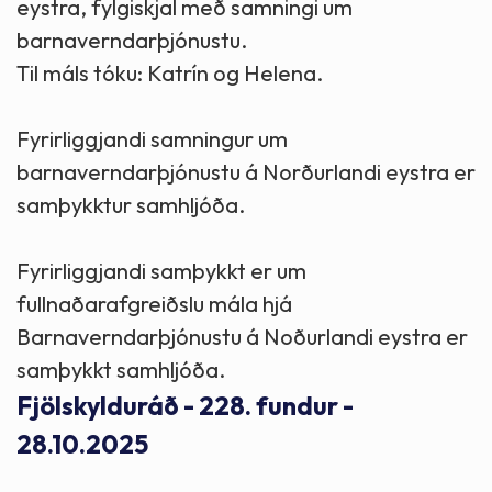
eystra, fylgiskjal með samningi um
barnaverndarþjónustu.
Til máls tóku: Katrín og Helena.
Fyrirliggjandi samningur um
barnaverndarþjónustu á Norðurlandi eystra er
samþykktur samhljóða.
Fyrirliggjandi samþykkt er um
fullnaðarafgreiðslu mála hjá
Barnaverndarþjónustu á Noðurlandi eystra er
samþykkt samhljóða.
Fjölskylduráð - 228. fundur -
28.10.2025