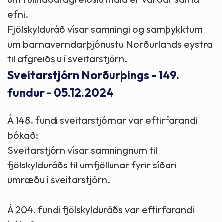
efni.
Fjölskylduráð vísar samningi og samþykktum
um barnaverndarþjónustu Norðurlands eystra
til afgreiðslu í sveitarstjórn.
Sveitarstjórn Norðurþings - 149.
fundur - 05.12.2024
Á 148. fundi sveitarstjórnar var eftirfarandi
bókað:
Sveitarstjórn vísar samningnum til
fjölskylduráðs til umfjöllunar fyrir síðari
umræðu í sveitarstjórn.
Á 204. fundi fjölskylduráðs var eftirfarandi