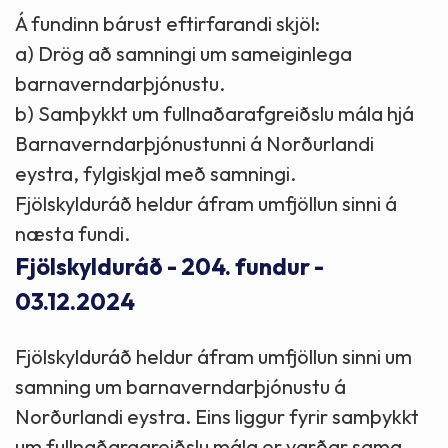
Á fundinn bárust eftirfarandi skjöl:
a) Drög að samningi um sameiginlega
barnaverndarþjónustu.
b) Samþykkt um fullnaðarafgreiðslu mála hjá
Barnaverndarþjónustunni á Norðurlandi
eystra, fylgiskjal með samningi.
Fjölskylduráð heldur áfram umfjöllun sinni á
næsta fundi.
Fjölskylduráð - 204. fundur -
03.12.2024
Fjölskylduráð heldur áfram umfjöllun sinni um
samning um barnaverndarþjónustu á
Norðurlandi eystra. Eins liggur fyrir samþykkt
um fullnaðaragreiðslu mála er varðar sama