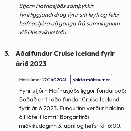
Stjórn Hafnasjóðs samþykkir
fyrirliggjandi drög fyrir sitt leyti og felur
hafnastjóra að ganga frá samningnum
við Húsavíkurstofu.
3.
Aðalfundur Cruise Iceland fyrir
árið 2023
Málsnúmer
202402041
Vakta málsnúmer
Fyrir stjórn Hafnasjóðs liggur fundarboð:
Boðað er til aðalfundar Cruise Iceland
fyrir árið 2023. Fundurinn verður haldinn
á Hótel Hamri í Borgarfirði
miðvikudaginn 3. apríl og hefst kl 16:00.