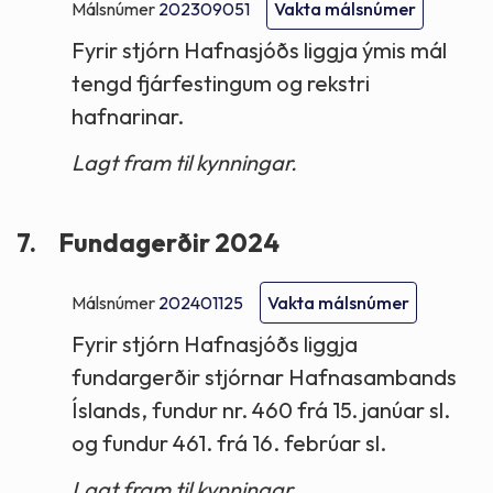
Málsnúmer
202309051
Vakta málsnúmer
Fyrir stjórn Hafnasjóðs liggja ýmis mál
tengd fjárfestingum og rekstri
hafnarinar.
Lagt fram til kynningar.
7.
Fundagerðir 2024
Málsnúmer
202401125
Vakta málsnúmer
Fyrir stjórn Hafnasjóðs liggja
fundargerðir stjórnar Hafnasambands
Íslands, fundur nr. 460 frá 15. janúar sl.
og fundur 461. frá 16. febrúar sl.
Lagt fram til kynningar.