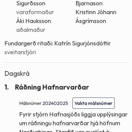
Sigurðsson
Bjarnason
varaformaður
Kristinn Jóhann
Áki Hauksson
Ásgrímsson
aðalmaður
Fundargerð ritaði:
Katrín Sigurjónsdóttir
sveitarstjóri
Dagskrá
1.
Ráðning Hafnarvarðar
Málsnúmer
202402025
Vakta málsnúmer
Fyrir stjórn Hafnasjóðs liggja upplýsingar
um ráðningu hafnarvarðar hjá höfnum
Norðurþings. Starfið var auglýst á