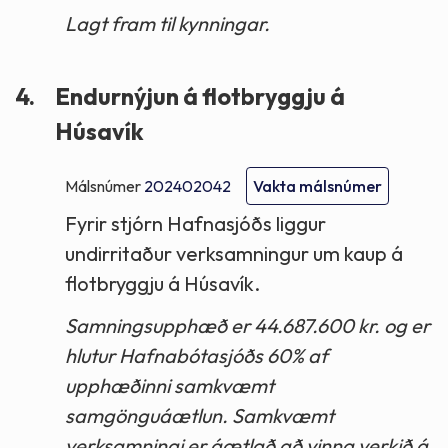
Lagt fram til kynningar.
4.
Endurnýjun á flotbryggju á
Húsavík
Málsnúmer
202402042
Vakta málsnúmer
Fyrir stjórn Hafnasjóðs liggur
undirritaður verksamningur um kaup á
flotbryggju á Húsavík.
Samningsupphæð er 44.687.600 kr. og er
hlutur Hafnabótasjóðs 60% af
upphæðinni samkvæmt
samgönguáætlun. Samkvæmt
verksamningi er áætlað að vinna verkið á