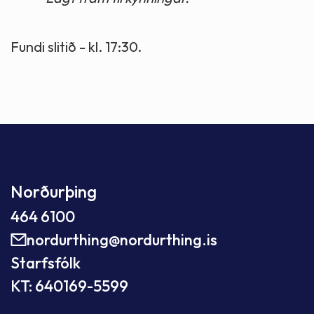
Fundi slitið - kl. 17:30.
Norðurþing
464 6100
nordurthing@nordurthing.is
Starfsfólk
KT: 640169-5599