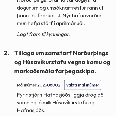
dögunum og umsóknarfrestur rann út
þann 16. febrúar sl. Nýr hafnavörður
mun hefja störf í aprílmánuði.
Lagt fram til kynningar.
2.
Tillaga um samstarf Norðurþings
og Húsavíkurstofu vegna komu og
markaðsmála farþegaskipa.
Málsnúmer
202308002
Vakta málsnúmer
Fyrir stjórn Hafnasjóðs liggja drög að
samningi á milli Húsavíkurstofu og
Hafnasjóðs.