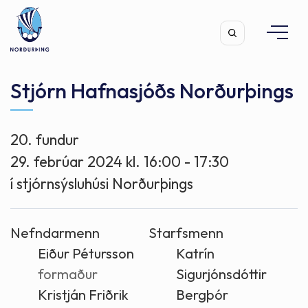
Stjórn Hafnasjóðs Norðurþings
20. fundur
Leita
29. febrúar 2024 kl. 16:00 - 17:30
í stjórnsýsluhúsi Norðurþings
Nefndarmenn
Starfsmenn
Eiður Pétursson
Katrín
formaður
Sigurjónsdóttir
Kristján Friðrik
Bergþór