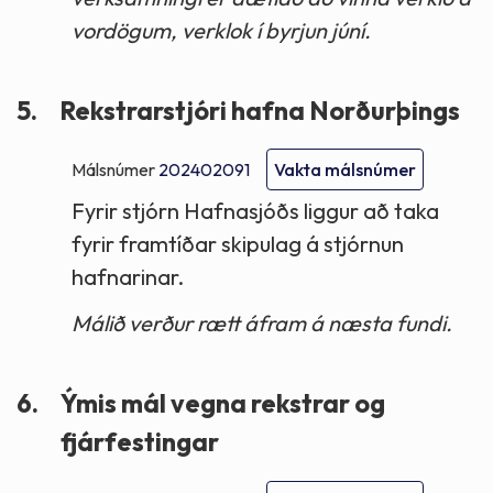
vordögum, verklok í byrjun júní.
5.
Rekstrarstjóri hafna Norðurþings
Málsnúmer
202402091
Vakta málsnúmer
Fyrir stjórn Hafnasjóðs liggur að taka
fyrir framtíðar skipulag á stjórnun
hafnarinar.
Málið verður rætt áfram á næsta fundi.
6.
Ýmis mál vegna rekstrar og
fjárfestingar