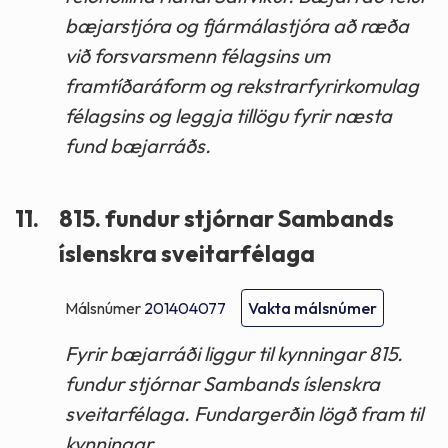
bæjarstjóra og fjármálastjóra að ræða
við forsvarsmenn félagsins um
framtíðaráform og rekstrarfyrirkomulag
félagsins og leggja tillögu fyrir næsta
fund bæjarráðs.
11.
815. fundur stjórnar Sambands
íslenskra sveitarfélaga
Málsnúmer
201404077
Vakta málsnúmer
Fyrir bæjarráði liggur til kynningar 815.
fundur stjórnar Sambands íslenskra
sveitarfélaga. Fundargerðin lögð fram til
kynningar.