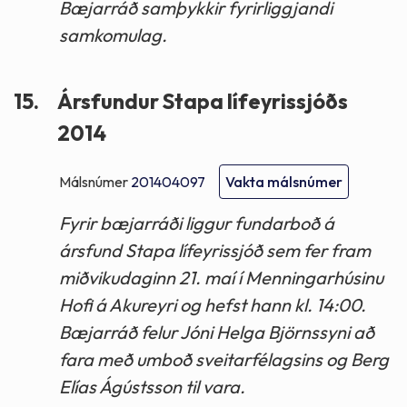
Bæjarráð samþykkir fyrirliggjandi
samkomulag.
15.
Ársfundur Stapa lífeyrissjóðs
2014
Málsnúmer
201404097
Vakta málsnúmer
Fyrir bæjarráði liggur fundarboð á
ársfund Stapa lífeyrissjóð sem fer fram
miðvikudaginn 21. maí í Menningarhúsinu
Hofi á Akureyri og hefst hann kl. 14:00.
Bæjarráð felur Jóni Helga Björnssyni að
fara með umboð sveitarfélagsins og Berg
Elías Ágústsson til vara.