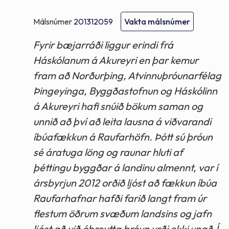
Málsnúmer
201312059
Vakta málsnúmer
Fyrir bæjarráði liggur erindi frá
Háskólanum á Akureyri en þar kemur
fram að Norðurþing, Atvinnuþróunarfélag
Þingeyinga, Byggðastofnun og Háskólinn
á Akureyri hafi snúið bökum saman og
unnið að því að leita lausna á viðvarandi
íbúafækkun á Raufarhöfn. Þótt sú þróun
sé áratuga löng og raunar hluti af
þéttingu byggðar á landinu almennt, var í
ársbyrjun 2012 orðið ljóst að fækkun íbúa
Raufarhafnar hafði farið langt fram úr
flestum öðrum svæðum landsins og jafn
ljóst að við óbreytta þróun yrði ekki unað.Í