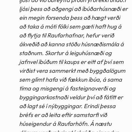
ljósi þess að aðgengi að íbúðarhúsnæði er
ein megin forsenda þess að hægt verði
að taka á móti fólki sem gæti haft hug á
að flytja til Raufarhafnar, hefur verið
ákveðið að kanna stöðu húsnæðismála á
staðnum. Skortur á leiguhúsnæði og
jafnvel íbúðum til kaups er eitt af því sem
virðist vera sammerkt með byggðalögum
sem glímt hafa við fækkun íbúa, á sama
tíma og misgengi á fasteignaverði og
byggingarkostnaði veldur því að fátítt er
að lagt sé í nýbyggingar. Erindi þessa
bréfs er að leita eftir samstarfi við
húseigendur á Raufarhöfn. Á næstu