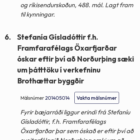
og ríkisendurskoðun, 488. mál. Lagt fram
til kynningar.
6.
Stefanía Gísladóttir f.h.
Framfarafélags Öxarfjarðar
óskar eftir því að Norðurþing sæki
um þátttöku í verkefninu
Brothættar byggðir
Málsnúmer
201405014
Vakta málsnúmer
Fyrir bæjarráði liggur erindi frá Stefaníu
Gísladóttir, f.h. Framfarafélags
Öxarfjarðar þar sem óskað er eftir því að