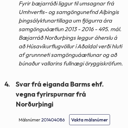
Fyrir bæjarráði liggur til umsagnar frá
Umhverfis- og samgöngunefnd Alþingis
þingsályktunartillaga um fjögurra ára
samgönguáætlun 2013 - 2016 - 495. mál.
Bæjarráð Norðurþings leggur áherslu á
að Húsavíkurflugvöllur í Aðaldal verði hluti
af grunnneti samgönguáætlunar og að
búnaður vallarins fullnægi öryggiskröfum.
4.
Svar frá eiganda Barms ehf.
vegna fyrirspurnar frá
Norðurþingi
Málsnúmer
201404086
Vakta málsnúmer