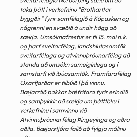
sveitarfélagið Norðurþing sæki um að
taka þátt í verkefninu "Brothættar
byggðir" fyrir samfélagið á Kópaskeri og
nágrenni en svæðið á undir högg að
sækja. Umsóknafrestur er til 15. maí n.k.
og þarf sveitarfélag, landshlutasamtök
sveitarfélaga og atvinnuþróunarfélag að
standa að umsókn sameiginlega og í
samstarfi við íbúasamtök. Framfarafélag
Öxarfjarðar er tilbúið í þá vinnu.
Bæjarráð þakkar bréfritara fyrir erindið
og samþykkir að sækja um þátttöku í
verkefninu í samvinnu við
Atvinnuþróunarfélag Þingeyinga og aðra
aðila. Bæjarstjóra falið að fylgja málinu