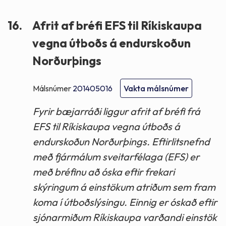
16.
Afrit af bréfi EFS til Ríkiskaupa
vegna útboðs á endurskoðun
Norðurþings
Málsnúmer
201405016
Vakta málsnúmer
Fyrir bæjarráði liggur afrit af bréfi frá
EFS til Ríkiskaupa vegna útboðs á
endurskoðun Norðurþings. Eftirlitsnefnd
með fjármálum sveitarfélaga (EFS) er
með bréfinu að óska eftir frekari
skýringum á einstökum atriðum sem fram
koma í útboðslýsingu. Einnig er óskað eftir
sjónarmiðum Ríkiskaupa varðandi einstök