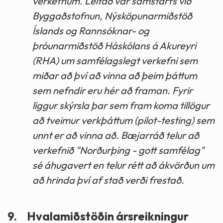
verkefnum. Leitað var samstarfs við
Byggaðstofnun, Nýsköpunarmiðstöð
Íslands og Rannsóknar- og
þróunarmiðstöð Háskólans á Akureyri
(RHA) um samfélagslegt verkefni sem
miðar að því að vinna að þeim þáttum
sem nefndir eru hér að framan. Fyrir
liggur skýrsla þar sem fram koma tillögur
að tveimur verkþáttum (pilot-testing) sem
unnt er að vinna að. Bæjarráð telur að
verkefnið "Norðurþing - gott samfélag"
sé áhugavert en telur rétt að ákvörðun um
að hrinda því af stað verði frestað.
9.
Hvalamiðstöðin ársreikningur