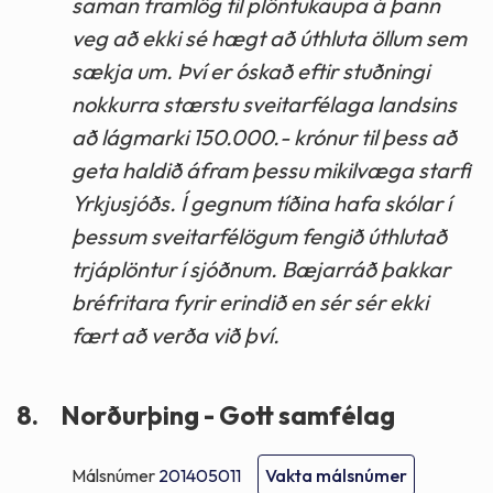
saman framlög til plöntukaupa á þann
veg að ekki sé hægt að úthluta öllum sem
sækja um. Því er óskað eftir stuðningi
nokkurra stærstu sveitarfélaga landsins
að lágmarki 150.000.- krónur til þess að
geta haldið áfram þessu mikilvæga starfi
Yrkjusjóðs. Í gegnum tíðina hafa skólar í
þessum sveitarfélögum fengið úthlutað
trjáplöntur í sjóðnum. Bæjarráð þakkar
bréfritara fyrir erindið en sér sér ekki
fært að verða við því.
8.
Norðurþing - Gott samfélag
Málsnúmer
201405011
Vakta málsnúmer