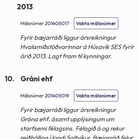
2013
Málsnúmer
201405017
Vakta málsnúmer
Fyrir bæjarráði liggur ársreikningur
Hvalamiðstöðvarinnar á Húsavík SES fyrir
árið 2013. Lagt fram til kynningar.
10.
Gráni ehf
Málsnúmer
201405019
Vakta málsnúmer
Fyrir bæjarráði liggur ársreikningur
Grána ehf. ásamt upplýsingum um
starfsemi félagsins. Félagið á og rekur
reiðhöllina í landi Saltvíkur. Bæjarráð felur