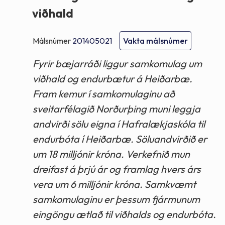
viðhald
Málsnúmer
201405021
Vakta málsnúmer
Fyrir bæjarráði liggur samkomulag um
viðhald og endurbætur á Heiðarbæ.
Fram kemur í samkomulaginu að
sveitarfélagið Norðurþing muni leggja
andvirði sölu eigna í Hafralækjaskóla til
endurbóta í Heiðarbæ. Söluandvirðið er
um 18 milljónir króna. Verkefnið mun
dreifast á þrjú ár og framlag hvers árs
vera um 6 milljónir króna. Samkvæmt
samkomulaginu er þessum fjármunum
eingöngu ætlað til viðhalds og endurbóta.