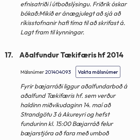
efnisatriði í útboðslýsingu. Friðrik óskar
bókað:Mikið er ánægjulegt að sjá að
ríkisstofnanir hafi tíma til að skrifast á.
Lagt fram til kynningar.
17.
Aðalfundur Tækifæris hf 2014
Málsnúmer
201404093
Vakta málsnúmer
Fyrir bæjarráði liggur aðalfundarboð á
aðalfund Tækifæris hf. sem verður
haldinn miðvikudaginn 14. maí að
Strandgötu 3 á Akureyri og hefst
fundurinn kl. 15:00 Bæjarráð felur
bæjarstjóra að fara með umboð