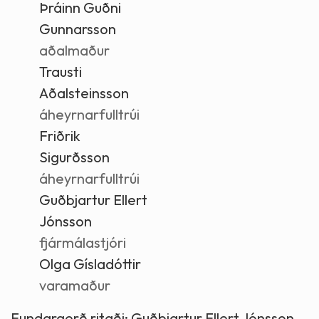
Þráinn Guðni
Gunnarsson
aðalmaður
Trausti
Aðalsteinsson
áheyrnarfulltrúi
Friðrik
Sigurðsson
áheyrnarfulltrúi
Guðbjartur Ellert
Jónsson
fjármálastjóri
Olga Gísladóttir
varamaður
Fundargerð ritaði:
Guðbjartur Ellert Jónsson