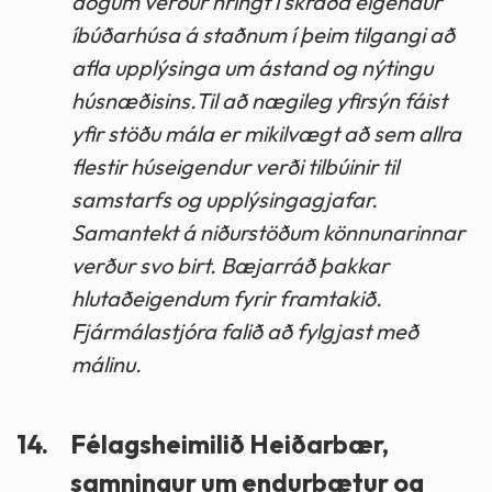
dögum verður hringt í skráða eigendur
íbúðarhúsa á staðnum í þeim tilgangi að
afla upplýsinga um ástand og nýtingu
húsnæðisins.Til að nægileg yfirsýn fáist
yfir stöðu mála er mikilvægt að sem allra
flestir húseigendur verði tilbúinir til
samstarfs og upplýsingagjafar.
Samantekt á niðurstöðum könnunarinnar
verður svo birt. Bæjarráð þakkar
hlutaðeigendum fyrir framtakið.
Fjármálastjóra falið að fylgjast með
málinu.
14.
Félagsheimilið Heiðarbær,
samningur um endurbætur og