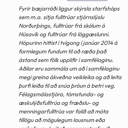
Fyrir bæjarráði liggur skýrsla starfshóps
sem m.a. sitja fulltrúar stjórnslýslu
Norðurþings, fulltrúar frá skólum á
Húsavík og fulltrúar frá löggæslunni.
Hópurinn hittist í tvígang í janúar 2014 á
formlegum fundum til að ræða það
ástand sem fólk upplifir í samfélaginu.
Aðilar eru sammála um að í samfélaginu
megi greina ákveðna veikleika og að leita
þurfi leiða til að snúa þróun á betri veg.
Félagsmálastjóra, tómstunda- og
æskulýðsfulltrúa og fræðslu- og
menningarfulltrúa var falið að móta
tillögu að mögulegum lausnum eða