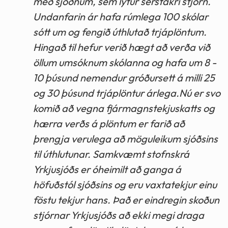
með sjóðnum, sem lýtur sérstakri stjórn.
Undanfarin ár hafa rúmlega 100 skólar
sótt um og fengið úthlutað trjáplöntum.
Hingað til hefur verið hægt að verða við
öllum umsóknum skólanna og hafa um 8 -
10 þúsund nemendur gróðursett á milli 25
og 30 þúsund trjáplöntur árlega.Nú er svo
komið að vegna fjármagnstekjuskatts og
hærra verðs á plöntum er farið að
þrengja verulega að möguleikum sjóðsins
til úthlutunar. Samkvæmt stofnskrá
Yrkjusjóðs er óheimilt að ganga á
höfuðstól sjóðsins og eru vaxtatekjur einu
föstu tekjur hans. Það er eindregin skoðun
stjórnar Yrkjusjóðs að ekki megi draga