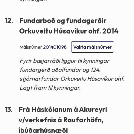
12.
Fundarboð og fundagerðir
Orkuveitu Húsavíkur ohf. 2014
Málsnúmer
201401098
Vakta málsnúmer
Fyrir bæjarráði liggur til kynningar
fundargerð aðalfundar og 124.
stjórnarfundar Orkuveitu Húsavíkur ohf.
Lagt fram til kynningar.
13.
Frá Háskólanum á Akureyri
v/verkefnis á Raufarhöfn,
íbúðarhúsnæði