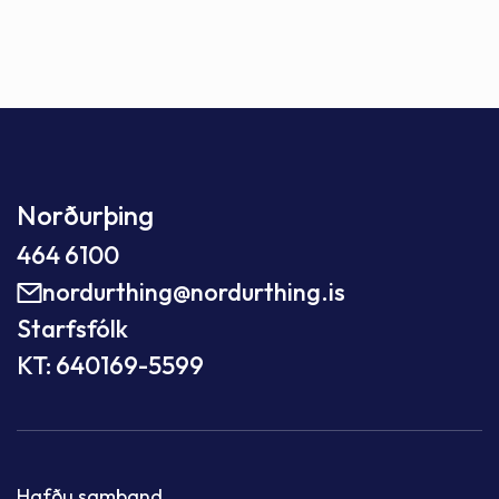
Norðurþing
464 6100
nordurthing@nordurthing.is
Starfsfólk
KT: 640169-5599
Hafðu samband