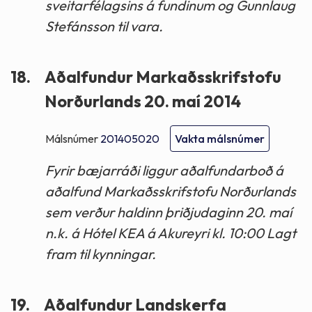
sveitarfélagsins á fundinum og Gunnlaug
Stefánsson til vara.
18.
Aðalfundur Markaðsskrifstofu
Norðurlands 20. maí 2014
Málsnúmer
201405020
Vakta málsnúmer
Fyrir bæjarráði liggur aðalfundarboð á
aðalfund Markaðsskrifstofu Norðurlands
sem verður haldinn þriðjudaginn 20. maí
n.k. á Hótel KEA á Akureyri kl. 10:00 Lagt
fram til kynningar.
19.
Aðalfundur Landskerfa