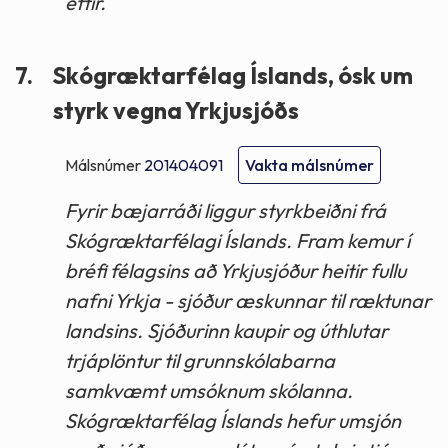
eftir.
7.
Skógræktarfélag Íslands, ósk um
styrk vegna Yrkjusjóðs
Málsnúmer
201404091
Vakta málsnúmer
Fyrir bæjarráði liggur styrkbeiðni frá
Skógræktarfélagi Íslands. Fram kemur í
bréfi félagsins að Yrkjusjóður heitir fullu
nafni Yrkja - sjóður æskunnar til ræktunar
landsins. Sjóðurinn kaupir og úthlutar
trjáplöntur til grunnskólabarna
samkvæmt umsóknum skólanna.
Skógræktarfélag Íslands hefur umsjón