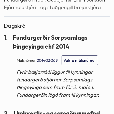
Fjármálastjóri - og staðgengill bæjarstjóra
Dagskrá
1.
Fundargerðir Sorpsamlags
Þingeyinga ehf 2014
Málsnúmer
201403069
Vakta málsnúmer
Fyrir bæjarráði liggur til kynningar
fundargerð stjórnar Sorpsamlags
Þingeyinga sem fram fór 2. maí s.l.
Fundargerðin lögð fram til kynningar.
2.
Umhverfis- og samgöngunefnd