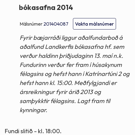
bókasafna 2014
Málsnúmer
201404087
Vakta málsnúmer
Fyrir bæjarráði liggur aðalfundarboð á
aðalfund Landkerfis bókasafna hf. sem
verður haldinn þriðjudaginn 13. maí n.k.
Fundurinn verður fer fram í húsakynum
félagsins og hefst hann í Katrínartúni 2 og
hefst hann kl. 15:00. Meðfylgjandi er
ársreikningur fyrir árið 2013 og
samþykktir félagsins. Lagt fram til
kynningar.
Fundi slitið - kl. 18:00.