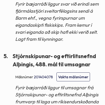
Fyrir bæjarráði liggur svar við erindi sem
fjármálastjóri sveitarfélagsins sendi á
Barm ehf., vegna fyrirspurnar um
eigandaskipti fiskiskips. Fram kemur í
svari eiganda að skip hafi ekki verið selt.
Lagt fram til kynningar.
5.
Stjórnskipunar- og eftirlitsnefnd
Alþingis, 488. mál til umsagnar
Málsnúmer
201404078
Vakta málsnúmer
Fyrir bæjarráði liggur til umsagnar frá
Stjórnskipunar- og eftirlitsnefnd Alþingis
frumvarp til laga um ríkisendurskoðanda