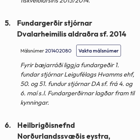
fiskveiðiársins 2013/2014.
5.
Fundargerðir stjórnar
Dvalarheimilis aldraðra sf. 2014
Málsnúmer
201402080
Vakta málsnúmer
Fyrir bæjarráði liggja fundargeðir 1.
fundar stjórnar Leigufélags Hvamms ehf,
50. og 51. fundur stjórnar DA sf. frá 4. og
6. maí s.l. Fundargerðirnar lagðar fram til
kynningar.
6.
Heilbrigðisnefnd
Norðurlandssvæðis eystra,