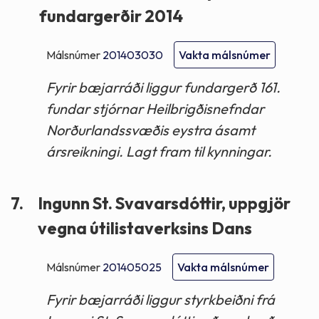
fundargerðir 2014
Málsnúmer
201403030
Vakta málsnúmer
Fyrir bæjarráði liggur fundargerð 161.
fundar stjórnar Heilbrigðisnefndar
Norðurlandssvæðis eystra ásamt
ársreikningi. Lagt fram til kynningar.
7.
Ingunn St. Svavarsdóttir, uppgjör
vegna útilistaverksins Dans
Málsnúmer
201405025
Vakta málsnúmer
Fyrir bæjarráði liggur styrkbeiðni frá