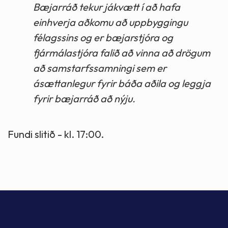
Bæjarráð tekur jákvætt í að hafa
einhverja aðkomu að uppbyggingu
félagssins og er bæjarstjóra og
fjármálastjóra falið að vinna að drögum
að samstarfssamningi sem er
ásættanlegur fyrir báða aðila og leggja
fyrir bæjarráð að nýju.
Fundi slitið - kl. 17:00.