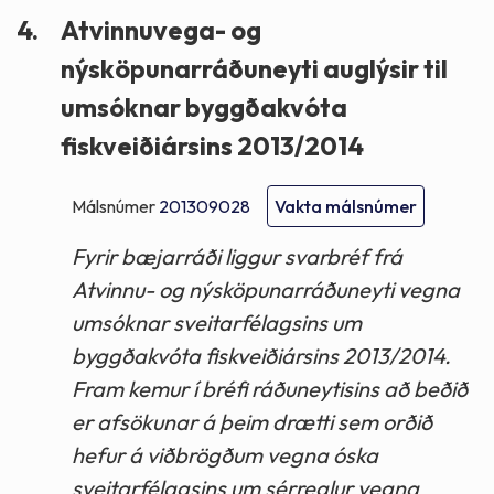
4.
Atvinnuvega- og
nýsköpunarráðuneyti auglýsir til
umsóknar byggðakvóta
fiskveiðiársins 2013/2014
Málsnúmer
201309028
Vakta málsnúmer
Fyrir bæjarráði liggur svarbréf frá
Atvinnu- og nýsköpunarráðuneyti vegna
umsóknar sveitarfélagsins um
byggðakvóta fiskveiðiársins 2013/2014.
Fram kemur í bréfi ráðuneytisins að beðið
er afsökunar á þeim drætti sem orðið
hefur á viðbrögðum vegna óska
sveitarfélagsins um sérreglur vegna