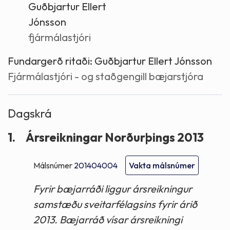
Guðbjartur Ellert
Jónsson
fjármálastjóri
Fundargerð ritaði:
Guðbjartur Ellert Jónsson
Fjármálastjóri - og staðgengill bæjarstjóra
Dagskrá
1.
Ársreikningar Norðurþings 2013
Málsnúmer
201404004
Vakta málsnúmer
Fyrir bæjarráði liggur ársreikningur
samstæðu sveitarfélagsins fyrir árið
2013. Bæjarráð vísar ársreikningi