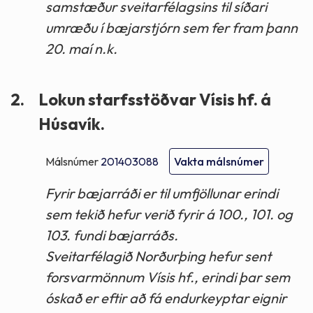
samstæður sveitarfélagsins til síðari
umræðu í bæjarstjórn sem fer fram þann
20. maí n.k.
2.
Lokun starfsstöðvar Vísis hf. á
Húsavík.
Málsnúmer
201403088
Vakta málsnúmer
Fyrir bæjarráði er til umfjöllunar erindi
sem tekið hefur verið fyrir á 100., 101. og
103. fundi bæjarráðs.
Sveitarfélagið Norðurþing hefur sent
forsvarmönnum Vísis hf., erindi þar sem
óskað er eftir að fá endurkeyptar eignir