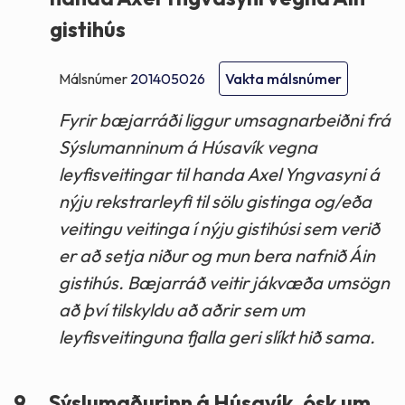
gistihús
Málsnúmer
201405026
Vakta málsnúmer
Fyrir bæjarráði liggur umsagnarbeiðni frá
Sýslumanninum á Húsavík vegna
leyfisveitingar til handa Axel Yngvasyni á
nýju rekstrarleyfi til sölu gistinga og/eða
veitingu veitinga í nýju gistihúsi sem verið
er að setja niður og mun bera nafnið Áin
gistihús. Bæjarráð veitir jákvæða umsögn
að því tilskyldu að aðrir sem um
leyfisveitinguna fjalla geri slíkt hið sama.
9.
Sýslumaðurinn á Húsavík, ósk um