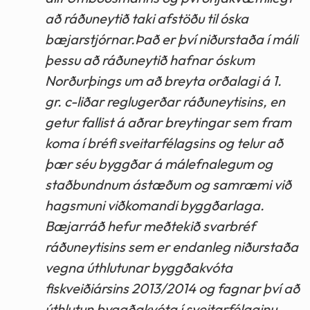
að ráðuneytið taki afstöðu til óska
bæjarstjórnar.Það er því niðurstaða í máli
þessu að ráðuneytið hafnar óskum
Norðurþings um að breyta orðalagi á 1.
gr. c-liðar reglugerðar ráðuneytisins, en
getur fallist á aðrar breytingar sem fram
koma í bréfi sveitarfélagsins og telur að
þær séu byggðar á málefnalegum og
staðbundnum ástæðum og samræmi við
hagsmuni viðkomandi byggðarlaga.
Bæjarráð hefur meðtekið svarbréf
ráðuneytisins sem er endanleg niðurstaða
vegna úthlutunar byggðakvóta
fiskveiðiársins 2013/2014 og fagnar því að
úthlutun byggðakvóta í sveitarfélaginu