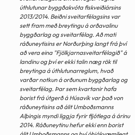
úthlutunar byggðakvóta fiskveiðiársins
2013/2014. Beiðni sveitarfélagsins var
sett fram með breytingu á orðavalinu
byggðarlag og sveitarfélag. Að mati
ráðuneytisins er Norðurþing langt frá því
að vera eina "Fjölkjarnasveitarfélagið" á
landinu og því er ekki talin næg rök til
breytinga á úthlutunarreglum, hvað
varðar notkun á orðunum byggðarlag og
sveitarfélag. Þar sem kvartanir hafa
borist frá útgerð á Húsavík var það von
ráðuneytisins að álit Umboðsmanns
Alþingis myndi liggja fyrir fljótlega á árinu
2014. Ráðuneytinu hefur ekki enn borist
álit Umboðsmanns og því óhjákvæmilegt