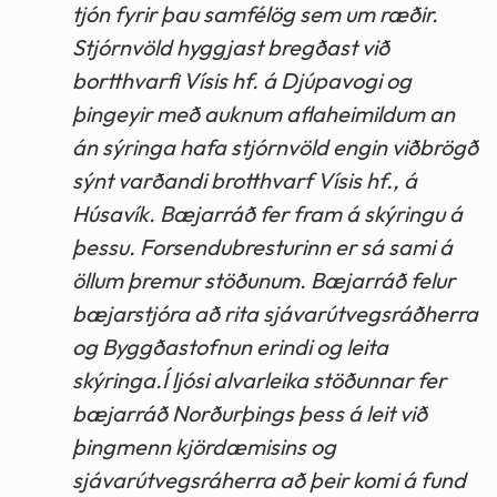
tjón fyrir þau samfélög sem um ræðir.
Stjórnvöld hyggjast bregðast við
bortthvarfi Vísis hf. á Djúpavogi og
þingeyir með auknum aflaheimildum an
án sýringa hafa stjórnvöld engin viðbrögð
sýnt varðandi brotthvarf Vísis hf., á
Húsavík. Bæjarráð fer fram á skýringu á
þessu. Forsendubresturinn er sá sami á
öllum þremur stöðunum. Bæjarráð felur
bæjarstjóra að rita sjávarútvegsráðherra
og Byggðastofnun erindi og leita
skýringa.Í ljósi alvarleika stöðunnar fer
bæjarráð Norðurþings þess á leit við
þingmenn kjördæmisins og
sjávarútvegsráherra að þeir komi á fund