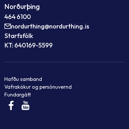
Norðurþing
464 6100
nordurthing@nordurthing.is
Starfsfólk
KT: 640169-5599
Hafðu samband
Vafrakökur og persónuvernd
Fundargátt