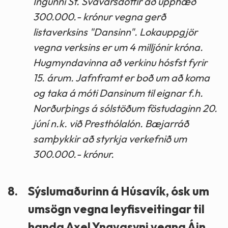
Ingunni St. Svavarsdóttir að upphæð
300.000.- krónur vegna gerð
listaverksins "Dansinn". Lokauppgjör
vegna verksins er um 4 milljónir króna.
Hugmyndavinna að verkinu hósfst fyrir
15. árum. Jafnframt er boð um að koma
og taka á móti Dansinum til eignar f.h.
Norðurþings á sólstöðum föstudaginn 20.
júní n.k. við Presthólalón. Bæjarráð
samþykkir að styrkja verkefnið um
300.000.- krónur.
8.
Sýslumaðurinn á Húsavík, ósk um
umsögn vegna leyfisveitingar til
handa Axel Yngvasyni vegna Áin