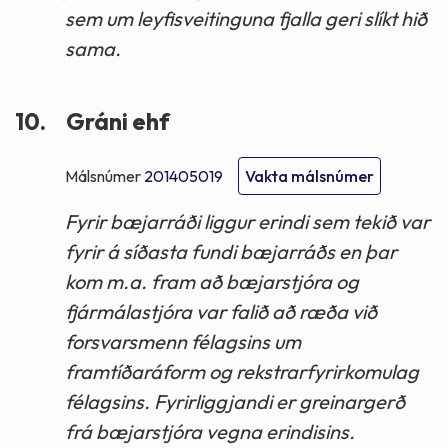
sem um leyfisveitinguna fjalla geri slíkt hið
sama.
10.
Gráni ehf
Málsnúmer
201405019
Vakta málsnúmer
Fyrir bæjarráði liggur erindi sem tekið var
fyrir á síðasta fundi bæjarráðs en þar
kom m.a. fram að bæjarstjóra og
fjármálastjóra var falið að ræða við
forsvarsmenn félagsins um
framtíðaráform og rekstrarfyrirkomulag
félagsins. Fyrirliggjandi er greinargerð
frá bæjarstjóra vegna erindisins.