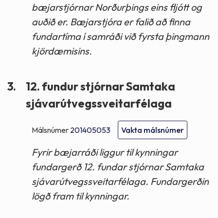
bæjarstjórnar Norðurþings eins fljótt og
auðið er. Bæjarstjóra er falið að finna
fundartíma í samráði við fyrsta þingmann
kjördæmisins.
3.
12. fundur stjórnar Samtaka
sjávarútvegssveitarfélaga
Málsnúmer
201405053
Vakta málsnúmer
Fyrir bæjarráði liggur til kynningar
fundargerð 12. fundar stjórnar Samtaka
sjávarútvegssveitarfélaga. Fundargerðin
lögð fram til kynningar.