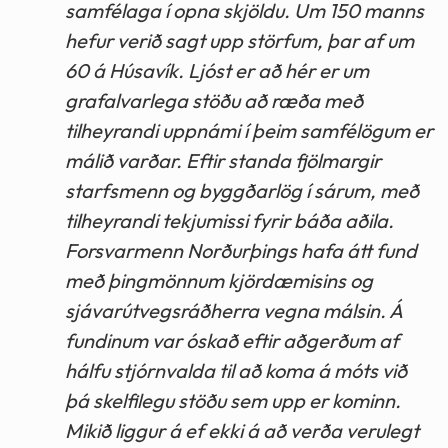
samfélaga í opna skjöldu. Um 150 manns
hefur verið sagt upp störfum, þar af um
60 á Húsavík. Ljóst er að hér er um
grafalvarlega stöðu að ræða með
tilheyrandi uppnámi í þeim samfélögum er
málið varðar. Eftir standa fjölmargir
starfsmenn og byggðarlög í sárum, með
tilheyrandi tekjumissi fyrir báða aðila.
Forsvarmenn Norðurþings hafa átt fund
með þingmönnum kjördæmisins og
sjávarútvegsráðherra vegna málsin. Á
fundinum var óskað eftir aðgerðum af
hálfu stjórnvalda til að koma á móts við
þá skelfilegu stöðu sem upp er kominn.
Mikið liggur á ef ekki á að verða verulegt