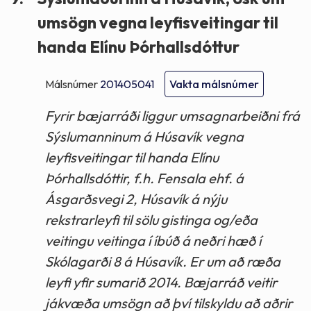
umsögn vegna leyfisveitingar til
handa Elínu Þórhallsdóttur
Málsnúmer
201405041
Vakta málsnúmer
Fyrir bæjarráði liggur umsagnarbeiðni frá
Sýslumanninum á Húsavík vegna
leyfisveitingar til handa Elínu
Þórhallsdóttir, f.h. Fensala ehf. á
Ásgarðsvegi 2, Húsavík á nýju
rekstrarleyfi til sölu gistinga og/eða
veitingu veitinga í íbúð á neðri hæð í
Skólagarði 8 á Húsavík. Er um að ræða
leyfi yfir sumarið 2014. Bæjarráð veitir
jákvæða umsögn að því tilskyldu að aðrir