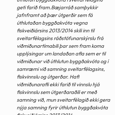
geti farið fram.Bæjarráð samþykkir
jafnframt að þær útgerðir sem fá
úthlutaðan byggðakvóta vegna
fiskveiðiársins 2013/2014 skili inn til
sveitarfélagsins ráðstöfunarskýrslu frá
viðmiðunartímabili þar sem fram koma
upplýsingar um landaðan afla sem er til
viðmiðunar við úthlutun byggðakvóta og í
samræmi við samning sveitarfélagsins,
fiskvinnslu og útgerðar. Hafi
viðmiðunarafli ekki farið til vinnslu hjá
fiskvinnslu sem útgerðaraðili er með
samning við, mun sveitarfélagið ekki gera
nýja samning fyrir úthlutun byggðakvóta