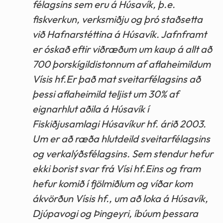
félagsins sem eru á Húsavík, þ.e.
fiskverkun, verksmiðju og þró staðsetta
við Hafnarstéttina á Húsavík. Jafnframt
er óskað eftir viðræðum um kaup á allt að
700 þorskígildistonnum af aflaheimildum
Vísis hf.Er það mat sveitarfélagsins að
þessi aflaheimild teljist um 30% af
eignarhlut aðila á Húsavík í
Fiskiðjusamlagi Húsavíkur hf. árið 2003.
Um er að ræða hlutdeild sveitarfélagsins
og verkalýðsfélagsins. Sem stendur hefur
ekki borist svar frá Vísi hf.Eins og fram
hefur komið í fjölmiðlum og víðar kom
ákvörðun Vísis hf., um að loka á Húsavík,
Djúpavogi og Þingeyri, íbúum þessara