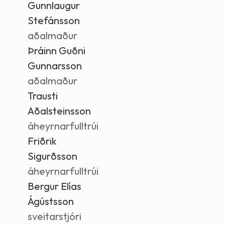
Gunnlaugur
Stefánsson
aðalmaður
Þráinn Guðni
Gunnarsson
aðalmaður
Trausti
Aðalsteinsson
áheyrnarfulltrúi
Friðrik
Sigurðsson
áheyrnarfulltrúi
Bergur Elías
Ágústsson
sveitarstjóri