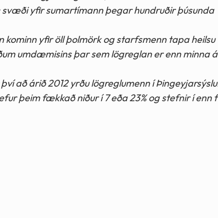
 svæði yfir sumartímann þegar hundruðir þúsunda
raun kominn yfir öll þolmörk og starfsmenn tapa heils
gðum umdæmisins þar sem lögreglan er enn minna á 
því að árið 2012 yrðu lögreglumenn í Þingeyjarsýsl
hefur þeim fækkað niður í 7 eða 23% og stefnir í enn 