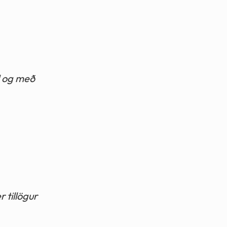
l og með
 tillögur