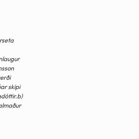
orseta
nnlaugur
insson
erði
ar skipi
dóttir.b)
ðalmaður