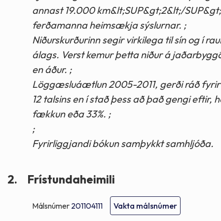
annast 19.000 km&lt;SUP&gt;2&lt;/SUP&gt;
ferðamanna heimsækja sýslurnar. ;
Niðurskurðurinn segir virkilega til sín og í 
álags. Verst kemur þetta niður á jaðarbyg
en áður. ;
Löggæsluáætlun 2005-2011, gerði ráð fyrir 
12 talsins en í stað þess að það gengi eftir, 
fækkun eða 33%. ;
;
Fyrirliggjandi bókun samþykkt samhljóða.
2.
Frístundaheimili
Málsnúmer
201104111
Vakta málsnúmer