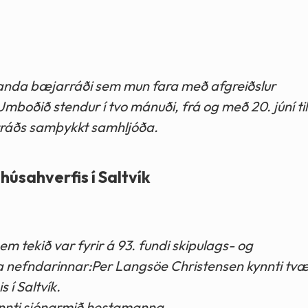
l handa bæjarráði sem mun fara með afgreiðslur
Umboðið stendur í tvo mánuði, frá og með 20. júní ti
rráðs samþykkt samhljóða.
thúsahverfis í Saltvík
 sem tekið var fyrir á 93. fundi skipulags- og
a nefndarinnar:Per Langsöe Christensen kynnti tvær
 í Saltvík.
ynnti sjónarmið hestamanna.