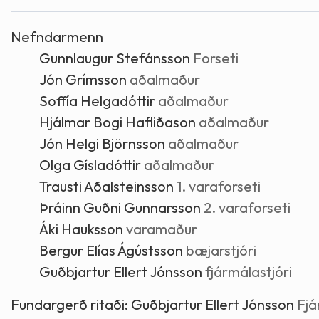
Skólaþjónusta
Skjöl og útgefið efni
Áhugaverðir staðir
Nefndarmenn
Gunnlaugur Stefánsson
Forseti
Íþróttir og tómstundir
Mannauður
Útivist og hreyfing
Jón Grímsson
aðalmaður
Soffía Helgadóttir
aðalmaður
Framkvæmdir og hafnir
Menning og listir
Hjálmar Bogi Hafliðason
aðalmaður
Jón Helgi Björnsson
aðalmaður
Skipulags- og byggingarmál
Söfn
Olga Gísladóttir
aðalmaður
Trausti Aðalsteinsson
1. varaforseti
Fjölmenningarfulltrúi
Þráinn Guðni Gunnarsson
2. varaforseti
Áki Hauksson
varamaður
Dýraeftirlit
Bergur Elías Ágústsson
bæjarstjóri
Guðbjartur Ellert Jónsson
fjármálastjóri
Fundargerð ritaði:
Guðbjartur Ellert Jónsson
Fjá