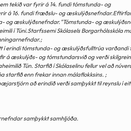
 sem tekið var fyrir á 14. fundi tómstunda- og
rir á 16. fundi fræðslu- og æskulýðsnefndar.Eftirfa
da- og æskulýðsnefndar."Tómstunda- og æskulýðs
heimili í Túni.Starfssemi Skólasels Borgarhólsskóla 
enningarnefndar.;
í erindi tómstunda- og æskulýðsfulltrúa varðandi t
fir á æskulýðs- og tómstundarsvið og verði skilgrei
aheimilið Tún. Starfið í Skólaselinu fellur vel að núve
a starfið enn frekar innan málaflokksins. ;
arstjórn að erindið verði samþykkt til reynslu í eitt 
garnefndar samþykkt samhljóða.