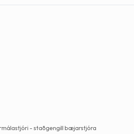
Stefnur og markmið
Lög og reglugerðir
rmálastjóri - staðgengill bæjarstjóra