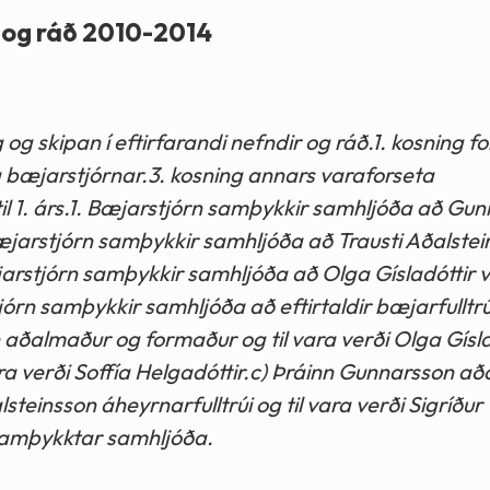
r og ráð 2010-2014
g og skipan í eftirfarandi nefndir og ráð.1. kosning f
a bæjarstjórnar.3. kosning annars varaforseta
til 1. árs.1. Bæjarstjórn samþykkir samhljóða að Gu
Bæjarstjórn samþykkir samhljóða að Trausti Aðalste
æjarstjórn samþykkir samhljóða að Olga Gísladóttir v
órn samþykkir samhljóða að eftirtaldir bæjarfulltrú
n aðalmaður og formaður og til vara verði Olga Gísla
a verði Soffía Helgadóttir.c) Þráinn Gunnarsson a
steinsson áheyrnarfulltrúi og til vara verði Sigríður
 samþykktar samhljóða.