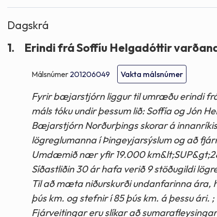
Dagskrá
1.
Erindi frá Soffíu Helgadóttir varðan
Málsnúmer
201206049
Vakta málsnúmer
Fyrir bæjarstjórn liggur til umræðu erindi f
máls tóku undir þessum lið: Soffía og Jón He
Bæjarstjórn Norðurþings skorar á innanríki
lögreglumanna í Þingeyjarsýslum og að fjár
Umdæmið nær yfir 19.000 km&lt;SUP&gt;2&l
Síðastliðin 30 ár hafa verið 9 stöðugildi l
Til að mæta niðurskurði undanfarinna ára, h
þús km. og stefnir í 85 þús km. á þessu ári. ;
Fjárveitingar eru slíkar að sumarafleysinga