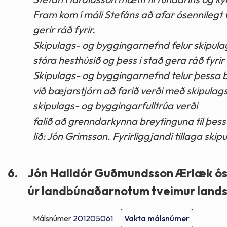
Fram kom í máli Stefáns að afar ósennilegt v
gerir ráð fyrir.
Skipulags- og byggingarnefnd felur skipulags
stóra hesthúsið og þess í stað gera ráð fyri
Skipulags- og byggingarnefnd telur þessa bre
við bæjarstjórn að farið verði með skipulags
skipulags- og byggingarfulltrúa verði
falið að grenndarkynna breytinguna til þes
lið: Jón Grímsson. Fyrirliggjandi tillaga s
6.
Jón Halldór Guðmundsson Ærlæk óskar 
úr landbúnaðarnotum tveimur lands
Málsnúmer
201205061
Vakta málsnúmer