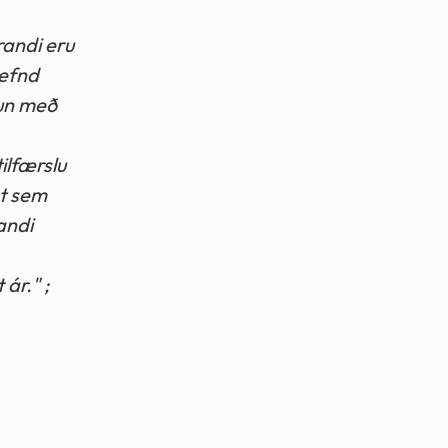
randi eru
nefnd
mun með
ilfærslu
nt sem
randi
ár." ;