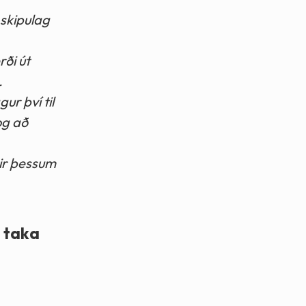
 skipulag
rði út
.
ur því til
og að
dir þessum
g taka