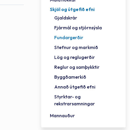
Skjöl og útgefið efni
Félag
Framh
Vinnu
Sorph
Vefm
Bygg
Fræð
Húsa
Jökul
Golfv
Vina
Hvala
Styrktar- og rekstrarsamningar
Gjaldskrár
Félag
Mennt
Íþrót
Veitu
Lausa
Fjöls
Hafn
Reykj
Fjármál og stjórnsýsla
Fundargerðir
Stefnur og markmið
Lög og reglugerðir
Reglur og samþykktir
Byggðamerkið
Annað útgefið efni
Styrktar- og
rekstrarsamningar
Mannauður