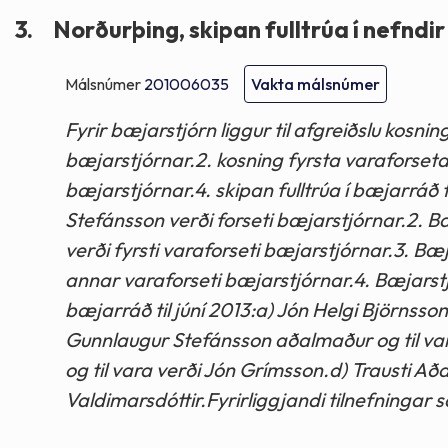
3.
Norðurþing, skipan fulltrúa í nefndi
Málsnúmer
201006035
Vakta málsnúmer
Fyrir bæjarstjórn liggur til afgreiðslu kosnin
bæjarstjórnar.2. kosning fyrsta varaforset
bæjarstjórnar.4. skipan fulltrúa í bæjarráð 
Stefánsson verði forseti bæjarstjórnar.2. 
verði fyrsti varaforseti bæjarstjórnar.3. B
annar varaforseti bæjarstjórnar.4. Bæjarstj
bæjarráð til júní 2013:a) Jón Helgi Björnsso
Gunnlaugur Stefánsson aðalmaður og til var
og til vara verði Jón Grímsson.d) Trausti Aðal
Valdimarsdóttir.Fyrirliggjandi tilnefningar