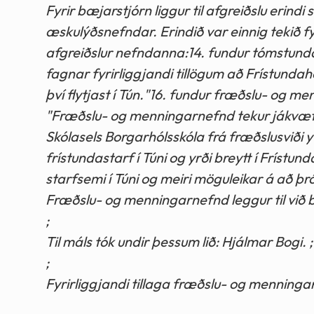
Fyrir bæjarstjórn liggur til afgreiðslu erindi
æskulýðsnefndar. Erindið var einnig tekið fy
afgreiðslur nefndanna:14. fundur tómstun
fagnar fyrirliggjandi tillögum að Frístunda
því flytjast í Tún."16. fundur fræðslu- og m
"Fræðslu- og menningarnefnd tekur jákvætt 
Skólasels Borgarhólsskóla frá fræðslusviði y
frístundastarf í Túni og yrði breytt í Frístund
starfsemi í Túni og meiri möguleikar á að þró
Fræðslu- og menningarnefnd leggur til við bæj
;
Til máls tók undir þessum lið: Hjálmar Bogi. ;
;
Fyrirliggjandi tillaga fræðslu- og mennin