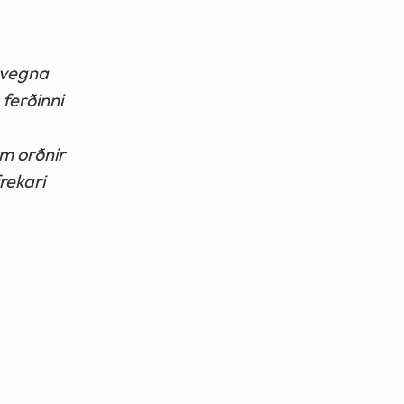
u vegna
ferðinni
um orðnir
frekari