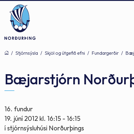
/
Stjórnsýsla
/
Skjöl og útgefið efni
/
Fundargerðir
/
Bæj
Þjónusta
Stjórnsýsla
Mannlíf
Bæjarstjórn Norður
Félagsþjónusta
Stjórnkerfi
Byggðarlögin
16. fundur
19. júní 2012 kl. 16:15 - 16:15
Menntun
Málaflokkar
Náttúran
í stjórnsýsluhúsi Norðurþings