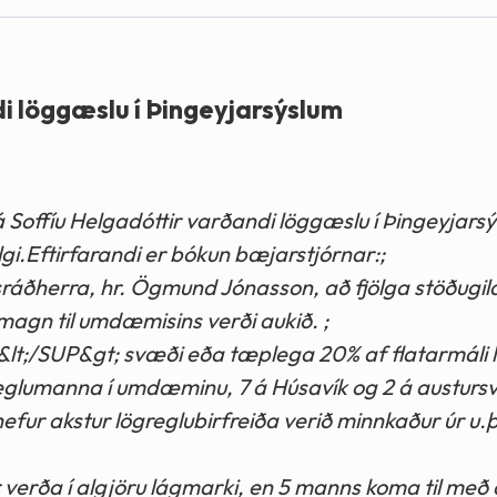
di löggæslu í Þingeyjarsýslum
rá Soffíu Helgadóttir varðandi löggæslu í Þingeyjarsý
lgi.Eftirfarandi er bókun bæjarstjórnar:;
sráðherra, hr. Ögmund Jónasson, að fjölga stöðugi
magn til umdæmisins verði aukið. ;
t;/SUP&gt; svæði eða tæplega 20% af flatarmáli l
ögreglumanna í umdæminu, 7 á Húsavík og 2 á austur
efur akstur lögreglubirfreiða verið minnkaður úr u.þ
r verða í algjöru lágmarki, en 5 manns koma til með