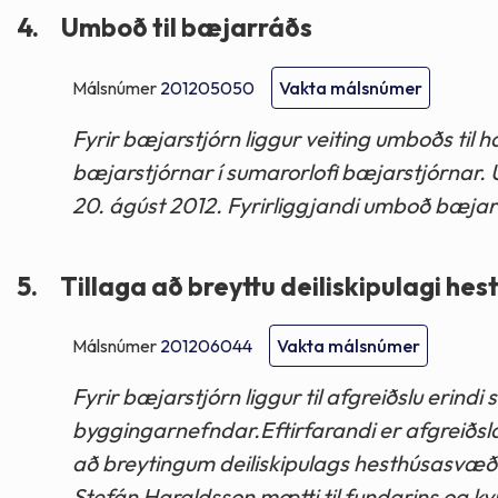
4.
Umboð til bæjarráðs
Málsnúmer
201205050
Vakta málsnúmer
Fyrir bæjarstjórn liggur veiting umboðs ti
bæjarstjórnar í sumarorlofi bæjarstjórnar. 
20. ágúst 2012. Fyrirliggjandi umboð bæja
5.
Tillaga að breyttu deiliskipulagi hes
Málsnúmer
201206044
Vakta málsnúmer
Fyrir bæjarstjórn liggur til afgreiðslu erindi
byggingarnefndar.Eftirfarandi er afgreiðsl
að breytingum deiliskipulags hesthúsasvæðis
Stefán Haraldsson mætti til fundarins og k