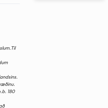
slum.Til
ldum
andsins.
svæðinu.
.b. 180
 að