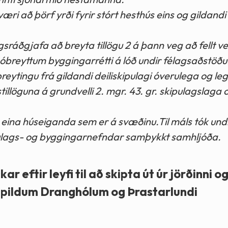
æri að þörf yrði fyrir stórt hesthús eins og gildandi
ráðgjafa að breyta tillögu 2 á þann veg að fellt ve
r óbreyttum byggingarrétti á lóð undir félagsaðstöðu
ytingu frá gildandi deiliskipulagi óverulega og legg
tillöguna á grundvelli 2. mgr. 43. gr. skipulagslaga 
s eina húseiganda sem er á svæðinu.Til máls tók un
kipulags- og byggingarnefndar samþykkt samhljóða.
eftir leyfi til að skipta út úr jörðinni o
pildum Dranghólum og Þrastarlundi