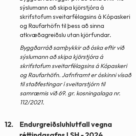
sýslumann að skipa kjörstjóra á
skrifstofum sveitarfélagsins á Kópaskeri
og Raufarhöfn til þess að sinna
atkvæðagreiðslu utan kjörfundar.
Byggðarráð samþykkir að óska eftir við
sýslumann að skipa kjörstjóra á
skrifstofum sveitarfélagsins á Kópaskeri
og Raufarhöfn. Jafnframt er óskinni vísað
til staðfestingar í sveitarstjórn til
samræmis við 69. gr. kosningalaga nr.
112/2021.
12.
Endurgreiðsluhlutfall vegna
réttindasafns LSH - 2024