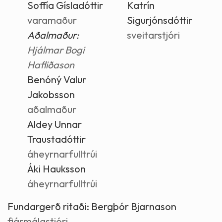
Soffía Gísladóttir
Katrín
varamaður
Sigurjónsdóttir
Aðalmaður:
sveitarstjóri
Hjálmar Bogi
Hafliðason
Benóný Valur
Jakobsson
aðalmaður
Aldey Unnar
Traustadóttir
áheyrnarfulltrúi
Áki Hauksson
áheyrnarfulltrúi
Fundargerð ritaði:
Bergþór Bjarnason
fjármálastjóri