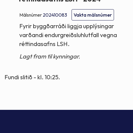
Málsnúmer
202410083
Vakta málsnúmer
Fyrir byggðarráði liggja upplýsingar
varðandi endurgreiðsluhlutfall vegna
réttindasafns LSH.
Lagt fram til kynningar.
Fundi slitið - kl. 10:25.