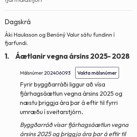
Dagskrá
Áki Hauksson og Benóný Valur sátu fundinn í
fjarfundi.
1.
Áætlanir vegna ársins 2025- 2028
Málsnúmer
202406093
Vakta málsnúmer
Fyrir byggðarráði liggur að vísa
fjárhagsáætlun vegna ársins 2025 og
næstu þriggja ára þar á eftir til fyrri
umræðu í sveitarstjórn.
Byggðarráð vísar fjárhagsáætlun vegna
ársins 2025 og þriggja ára þar á eftir til