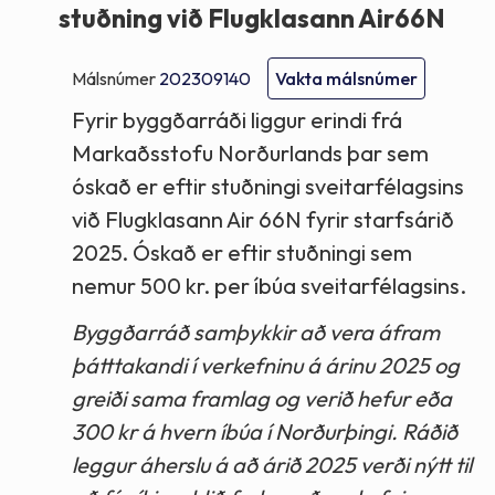
stuðning við Flugklasann Air66N
Málsnúmer
202309140
Vakta málsnúmer
Fyrir byggðarráði liggur erindi frá
Markaðsstofu Norðurlands þar sem
óskað er eftir stuðningi sveitarfélagsins
við Flugklasann Air 66N fyrir starfsárið
2025. Óskað er eftir stuðningi sem
nemur 500 kr. per íbúa sveitarfélagsins.
Byggðarráð samþykkir að vera áfram
þátttakandi í verkefninu á árinu 2025 og
greiði sama framlag og verið hefur eða
300 kr á hvern íbúa í Norðurþingi. Ráðið
leggur áherslu á að árið 2025 verði nýtt til