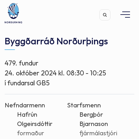
Byggðarráð Norðurþings
479. fundur
Leita
24. október 2024 kl. 08:30 - 10:25
í fundarsal GB5
Nefndarmenn
Starfsmenn
Hafrún
Bergþór
Olgeirsdóttir
Bjarnason
formaður
fjármálastjóri