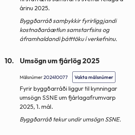
árinu 2025.
Byggðarráð samþykkir fyrirliggjandi
kostnaðaráætlun samstarfsins og
áframhaldandi þátttöku í verkefninu.
10.
Umsögn um fjárlög 2025
Málsnúmer
202410077
Vakta málsnúmer
Fyrir byggðarráði liggur til kynningar
umsögn SSNE um fjárlagafrumvarp
2025, 1. mál.
Byggðarráð tekur undir umsögn SSNE.