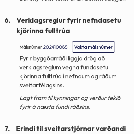
6.
Verklagsreglur fyrir nefndasetu
kjörinna fulltrúa
Málsnúmer
202410085
Vakta málsnúmer
Fyrir byggðarráði liggja drög að
verklagsreglum vegna fundasetu
kjörinna fulltrúa í nefndum og ráðum
sveitarfélagsins.
Lagt fram til kynningar og verður tekið
fyrir á næsta fundi ráðsins.
7.
Erindi til sveitarstjórnar varðandi