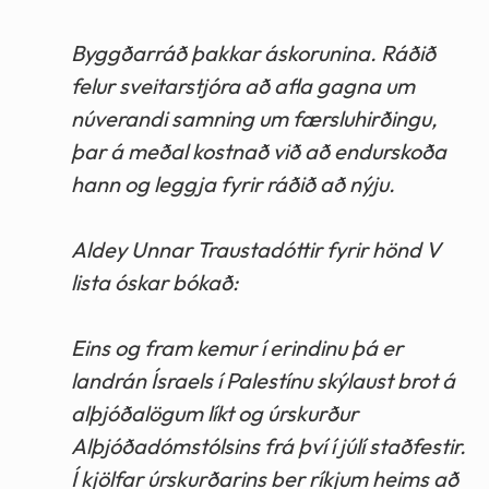
Byggðarráð þakkar áskorunina. Ráðið
felur sveitarstjóra að afla gagna um
núverandi samning um færsluhirðingu,
þar á meðal kostnað við að endurskoða
hann og leggja fyrir ráðið að nýju.
Aldey Unnar Traustadóttir fyrir hönd V
lista óskar bókað:
Eins og fram kemur í erindinu þá er
landrán Ísraels í Palestínu skýlaust brot á
alþjóðalögum líkt og úrskurður
Alþjóðadómstólsins frá því í júlí staðfestir.
Í kjölfar úrskurðarins ber ríkjum heims að