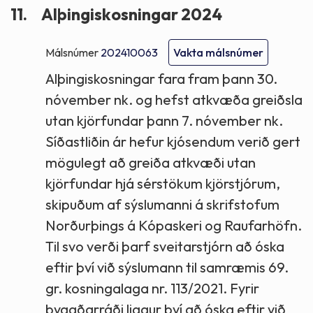
11.
Alþingiskosningar 2024
Málsnúmer
202410063
Vakta málsnúmer
Alþingiskosningar fara fram þann 30.
nóvember nk. og hefst atkvæða greiðsla
utan kjörfundar þann 7. nóvember nk.
Síðastliðin ár hefur kjósendum verið gert
mögulegt að greiða atkvæði utan
kjörfundar hjá sérstökum kjörstjórum,
skipuðum af sýslumanni á skrifstofum
Norðurþings á Kópaskeri og Raufarhöfn.
Til svo verði þarf sveitarstjórn að óska
eftir því við sýslumann til samræmis 69.
gr. kosningalaga nr. 113/2021. Fyrir
byggðarráði liggur því að óska eftir við