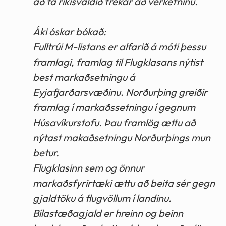
að fá ríkisvaldið frekar að verkefninu.
Áki óskar bókað:
Fulltrúi M-listans er alfarið á móti þessu
framlagi, framlag til Flugklasans nýtist
best markaðsetningu á
Eyjafjarðarsvæðinu. Norðurþing greiðir
framlag í markaðssetningu í gegnum
Húsavíkurstofu. Þau framlög ættu að
nýtast makaðsetningu Norðurþings mun
betur.
Flugklasinn sem og önnur
markaðsfyrirtæki ættu að beita sér gegn
gjaldtöku á flugvöllum í landinu.
Bílastæðagjald er hreinn og beinn