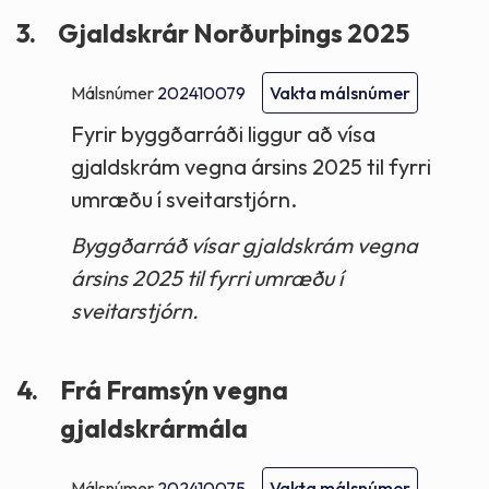
3.
Gjaldskrár Norðurþings 2025
Málsnúmer
202410079
Vakta málsnúmer
Fyrir byggðarráði liggur að vísa
gjaldskrám vegna ársins 2025 til fyrri
umræðu í sveitarstjórn.
Byggðarráð vísar gjaldskrám vegna
ársins 2025 til fyrri umræðu í
sveitarstjórn.
4.
Frá Framsýn vegna
gjaldskrármála
Málsnúmer
202410075
Vakta málsnúmer