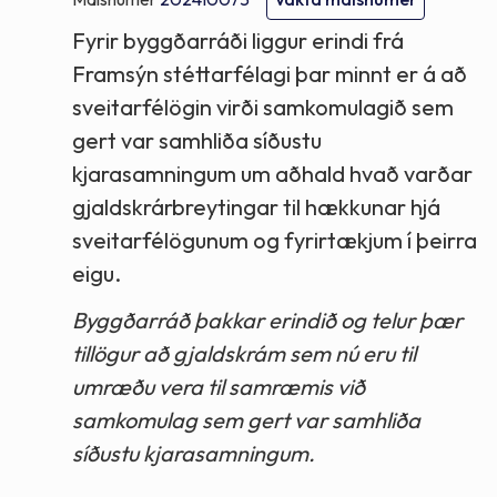
Fyrir byggðarráði liggur erindi frá
Framsýn stéttarfélagi þar minnt er á að
sveitarfélögin virði samkomulagið sem
gert var samhliða síðustu
kjarasamningum um aðhald hvað varðar
gjaldskrárbreytingar til hækkunar hjá
sveitarfélögunum og fyrirtækjum í þeirra
eigu.
Byggðarráð þakkar erindið og telur þær
tillögur að gjaldskrám sem nú eru til
umræðu vera til samræmis við
samkomulag sem gert var samhliða
síðustu kjarasamningum.