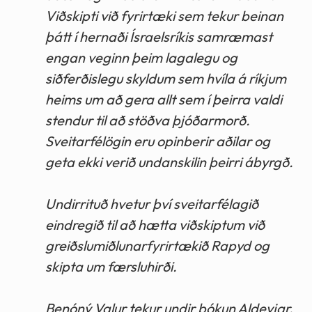
Viðskipti við fyrirtæki sem tekur beinan
þátt í hernaði Ísraelsríkis samræmast
engan veginn þeim lagalegu og
siðferðislegu skyldum sem hvíla á ríkjum
heims um að gera allt sem í þeirra valdi
stendur til að stöðva þjóðarmorð.
Sveitarfélögin eru opinberir aðilar og
geta ekki verið undanskilin þeirri ábyrgð.
Undirrituð hvetur því sveitarfélagið
eindregið til að hætta viðskiptum við
greiðslumiðlunarfyrirtækið Rapyd og
skipta um færsluhirði.
Benóný Valur tekur undir bókun Aldeyjar.