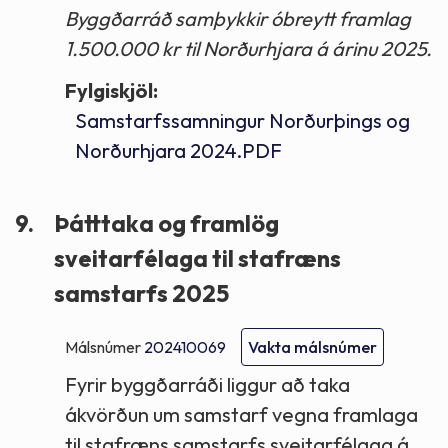
Byggðarráð samþykkir óbreytt framlag
1.500.000 kr til Norðurhjara á árinu 2025.
Fylgiskjöl:
Samstarfssamningur Norðurþings og
Norðurhjara 2024.PDF
9.
Þátttaka og framlög
sveitarfélaga til stafræns
samstarfs 2025
Málsnúmer
202410069
Vakta málsnúmer
Fyrir byggðarráði liggur að taka
ákvörðun um samstarf vegna framlaga
til stafræns samstarfs sveitarfélaga á