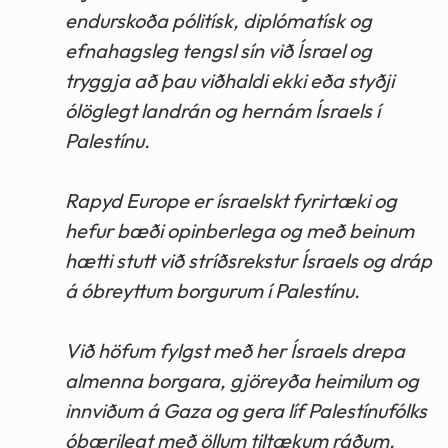
endurskoða pólitísk, diplómatísk og
efnahagsleg tengsl sín við Ísrael og
tryggja að þau viðhaldi ekki eða styðji
ólöglegt landrán og hernám Ísraels í
Palestínu.
Rapyd Europe er ísraelskt fyrirtæki og
hefur bæði opinberlega og með beinum
hætti stutt við stríðsrekstur Ísraels og dráp
á óbreyttum borgurum í Palestínu.
Við höfum fylgst með her Ísraels drepa
almenna borgara, gjöreyða heimilum og
innviðum á Gaza og gera líf Palestínufólks
óbærilegt með öllum tiltækum ráðum.