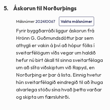
5.
Áskorun til Norðurþings
Málsnúmer
202410067
Vakta málsnúmer
Fyrir byggðarráði liggur áskorun frá
Hrönn G. Guðmundsdóttur þar sem
athygli er vakin á því að hópur fólks í
sveitarfélögum víðs vegar um haldið
hefur nú birt ákall til sinna sveitarfélaga
um að slíta viðskiptum við Rapyd, en
Norðurþing er þar á lista. Einnig hvetur
hún sveitarfélagið eindregið til að íhuga
alvarlega stöðu sína hvað þetta varðar
og skipta um færsluhirði.