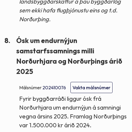
landsbyggðarskattur á þau byggðarlög
sem ekki hafa flugþjónustu eins og t.d.
Norðurþing.
8.
Ósk um endurnýjun
samstarfssamnings milli
Norðurhjara og Norðurþings árið
2025
Málsnúmer
202410076
Vakta málsnúmer
Fyrir byggðarráði liggur ósk frá
Norðurhjara um endurnýjun á samningi
vegna ársins 2025. Framlag Norðurþings
var 1.500.000 kr árið 2024.