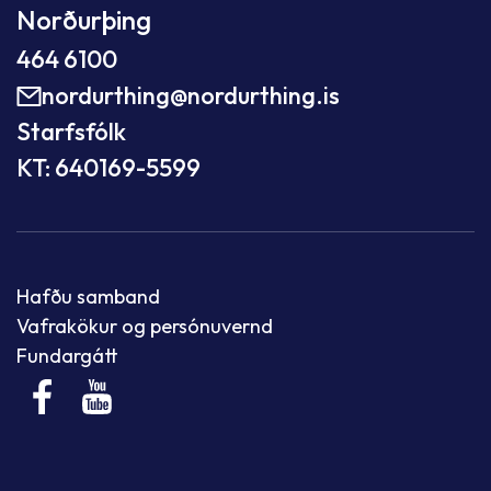
Norðurþing
464 6100
nordurthing@nordurthing.is
Starfsfólk
KT: 640169-5599
Hafðu samband
Vafrakökur og persónuvernd
Fundargátt