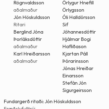
Rögnvaldsson
Örlygur Hnefill
aðalmaður
Örlygsson
Jón Höskuldsson
Óli Halldórsson
Ritari
Sif
Berglind Jóna
Jóhannesdóttir
Þorláksdóttir
Hjálmar Bogi
aðalmaður
Hafliðason
Karl Hreiðarsson
Kjartan Páll
aðalmaður
Þórarinsson
Jónas Hreiðar
Einarsson
Stefán Jón
Sigurgeirsson
Fundargerð ritaði:
Jón Höskuldsson
Fræðslufulltrúi