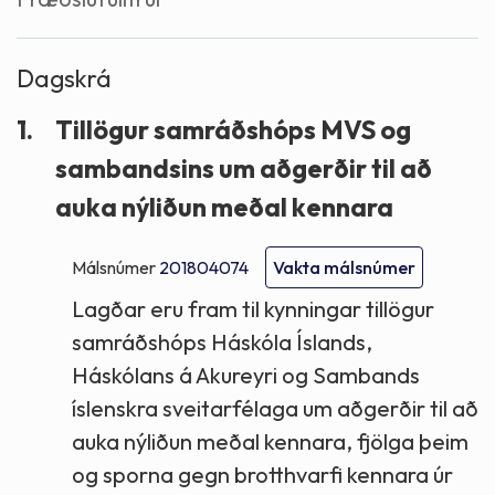
Dagskrá
1.
Tillögur samráðshóps MVS og
sambandsins um aðgerðir til að
auka nýliðun meðal kennara
Málsnúmer
201804074
Vakta málsnúmer
Lagðar eru fram til kynningar tillögur
samráðshóps Háskóla Íslands,
Háskólans á Akureyri og Sambands
íslenskra sveitarfélaga um aðgerðir til að
auka nýliðun meðal kennara, fjölga þeim
og sporna gegn brotthvarfi kennara úr