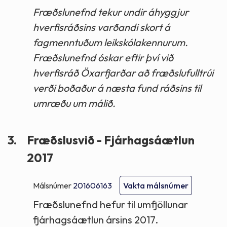
Fræðslunefnd tekur undir áhyggjur
hverfisráðsins varðandi skort á
fagmenntuðum leikskólakennurum.
Fræðslunefnd óskar eftir því við
hverfisráð Öxarfjarðar að fræðslufulltrúi
verði boðaður á næsta fund ráðsins til
umræðu um málið.
3.
Fræðslusvið - Fjárhagsáætlun
2017
Málsnúmer
201606163
Vakta málsnúmer
Fræðslunefnd hefur til umfjöllunar
fjárhagsáætlun ársins 2017.