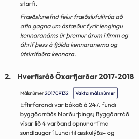
starfi.
Fræðslunefnd felur fræðslufulltrúa að
afla gagna um ástæður fyrir lengingu
kennaranáms úr þremur árum í fimm og
áhrif þess á fjölda kennaranema og
útskrifaðra kennara.
2.
Hverfisráð Öxarfjarðar 2017-2018
Málsnúmer
201709132
Vakta málsnúmer
Eftirfarandi var bókað á 247. fundi
byggðarráðs Norðurþings; Byggðarráð
vísar lið 4 varðand opnunartíma
sundlaugar í Lundi til æskulýðs- og