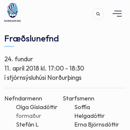
Fræðslunefnd
24. fundur
Leita
11. apríl 2018 kl. 17:00 - 18:30
í stjórnsýsluhúsi Norðurþings
Nefndarmenn
Starfsmenn
Olga Gísladóttir
Soffía
formaður
Helgadóttir
Stefán L
Erna Björnsdóttir