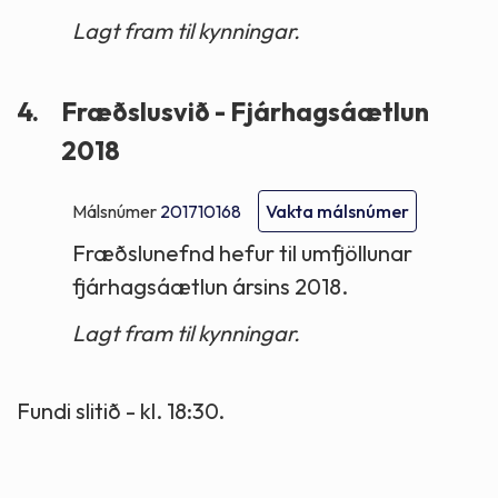
Lagt fram til kynningar.
4.
Fræðslusvið - Fjárhagsáætlun
2018
Málsnúmer
201710168
Vakta málsnúmer
Fræðslunefnd hefur til umfjöllunar
fjárhagsáætlun ársins 2018.
Lagt fram til kynningar.
Fundi slitið - kl. 18:30.