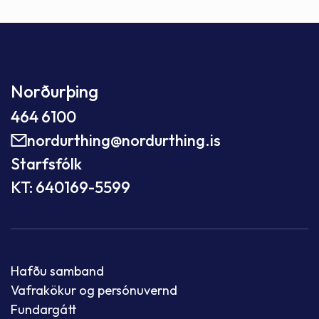
Norðurþing
464 6100
nordurthing@nordurthing.is
Starfsfólk
KT: 640169-5599
Hafðu samband
Vafrakökur og persónuvernd
Fundargátt