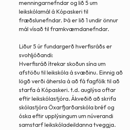
menningarnefndar og lið 5 um
leikskólamál á Kópaskeri til
fræðslunefndar. Þá er lið 1 undir önnur
mál vísað til framkvæmdanefndar.
Liður 5 úr fundargerð hverfisráðs er
svohljóðandi:
Hverfisráð ítrekar skoðun sína um
afstöðu til leikskóla á svæðinu. Einnig að
lögð verði áhersla á að fá fagfólk til að
starfa á Kópaskeri. t.d. auglýsa oftar
eftir leikskólastjóra. Ákveðið að skrifa
skólastjóra Öxarfjarðarskóla bréf og
óska eftir upplýsingum um núverandi
samstarf leikskóladeildanna tveggja.