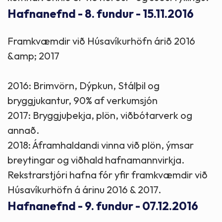
Hafnanefnd - 8. fundur - 15.11.2016
Framkvæmdir við Húsavíkurhöfn árið 2016
&amp; 2017
2016: Brimvörn, Dýpkun, Stálþil og
bryggjukantur, 90% af verkumsjón
2017: Bryggjuþekja, plön, viðbótarverk og
annað.
2018: Áframhaldandi vinna við plön, ýmsar
breytingar og viðhald hafnamannvirkja.
Rekstrarstjóri hafna fór yfir framkvæmdir við
Húsavíkurhöfn á árinu 2016 & 2017.
Hafnanefnd - 9. fundur - 07.12.2016