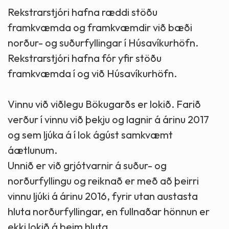
Rekstrarstjóri hafna ræddi stöðu
framkvæmda og framkvæmdir við bæði
norður- og suðurfyllingar í Húsavíkurhöfn.
Rekstrarstjóri hafna fór yfir stöðu
framkvæmda í og við Húsavíkurhöfn.
Vinnu við viðlegu Bökugarðs er lokið. Farið
verður í vinnu við þekju og lagnir á árinu 2017
og sem ljúka á í lok ágúst samkvæmt
áætlunum.
Unnið er við grjótvarnir á suður- og
norðurfyllingu og reiknað er með að þeirri
vinnu ljúki á árinu 2016, fyrir utan austasta
hluta norðurfyllingar, en fullnaðar hönnun er
ekki lokið á þeim hluta.