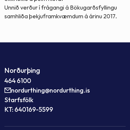
Unnið verður í frágangi á Bökugarðsfyllingu
samhliða þekjuframkvæmdum á árinu 2017.
Norðurþing
464 6100
nordurthing@nordurthing.is
Starfsfólk
KT: 640169-5599