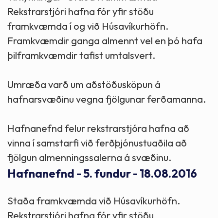
Rekstrarstjóri hafna fór yfir stöðu
framkvæmda í og við Húsavíkurhöfn.
Framkvæmdir ganga almennt vel en þó hafa
þilframkvæmdir tafist umtalsvert.
Umræða varð um aðstöðusköpun á
hafnarsvæðinu vegna fjölgunar ferðamanna.
Hafnanefnd felur rekstrarstjóra hafna að
vinna í samstarfi við ferðþjónustuaðila að
fjölgun almenningssalerna á svæðinu.
Hafnanefnd - 5. fundur - 18.08.2016
Staða framkvæmda við Húsavíkurhöfn.
Rekstrarstjóri hafna fór yfir stöðu