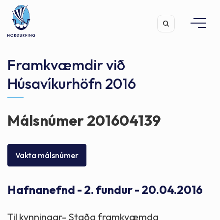
Framkvæmdir við
Húsavíkurhöfn 2016
Leita
Málsnúmer 201604139
Vakta málsnúmer
Hafnanefnd - 2. fundur - 20.04.2016
Til kynningar- Staða framkvæmda