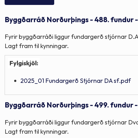
Skólaþjónusta
Skjöl og útgefið efni
Áhugaverðir staðir
Byggðarráð Norðurþings - 488. fundur 
Íþróttir og tómstundir
Mannauður
Útivist og hreyfing
Fyrir byggðarráði liggur fundargerð stjórnar D.A.
Framkvæmdir og hafnir
Menning og listir
Lagt fram til kynningar.
Fylgiskjöl:
Skipulags- og byggingarmál
Söfn
2025_01 Fundargerð Stjórnar DA sf.pdf
Fjölmenningarfulltrúi
Dýraeftirlit
Byggðarráð Norðurþings - 499. fundur 
Fyrir byggðarráði liggur fundargerð stjórnar Dvala
Lagt fram til kynningar.