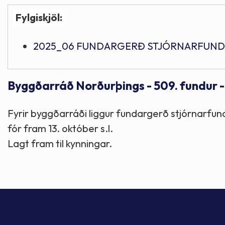
Fylgiskjöl:
2025_06 FUNDARGERÐ STJÓRNARFUNDU
Byggðarráð Norðurþings - 509. fundur -
Fyrir byggðarráði liggur fundargerð stjórnarfun
fór fram 13. október s.l.
Lagt fram til kynningar.