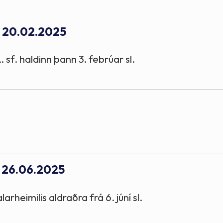
Stefnur og markmið
- 20.02.2025
Lög og reglugerðir
 sf. haldinn þann 3. febrúar sl.
- 26.06.2025
rheimilis aldraðra frá 6. júní sl.