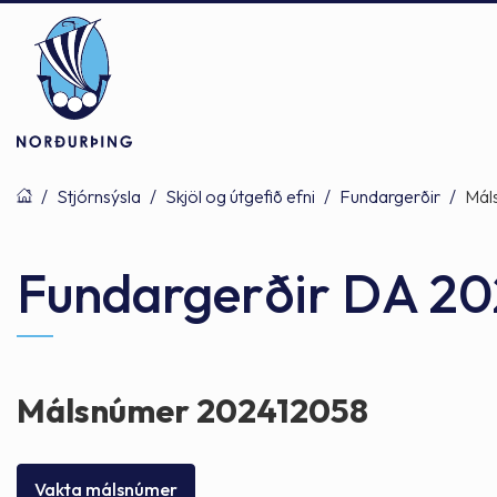
/
Stjórnsýsla
/
Skjöl og útgefið efni
/
Fundargerðir
/
Mál
Þjónusta
Stjórnsýsla
Mannlíf
Fundargerðir DA 20
Félagsþjónusta
Stjórnkerfi
Byggðarlögin
Málsnúmer 202412058
Menntun
Málaflokkar
Náttúran
Vakta málsnúmer