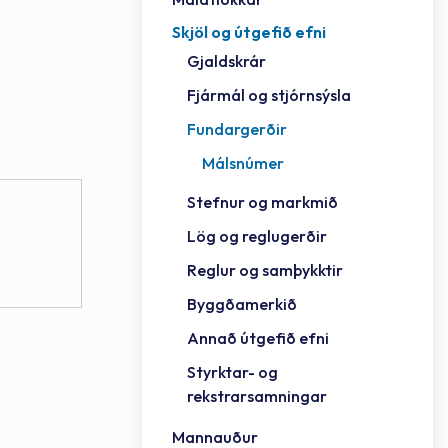
Skjöl og útgefið efni
Félag
Framh
Vinnu
Sorph
Vefm
Bygg
Fræð
Húsa
Jökul
Golfv
Vina
Hvala
Styrktar- og rekstrarsamningar
Gjaldskrár
Félag
Mennt
Íþrót
Veitu
Lausa
Fjöls
Hafn
Reykj
Fjármál og stjórnsýsla
Fundargerðir
Málsnúmer
Stefnur og markmið
Lög og reglugerðir
Reglur og samþykktir
Byggðamerkið
Annað útgefið efni
Styrktar- og
rekstrarsamningar
Mannauður