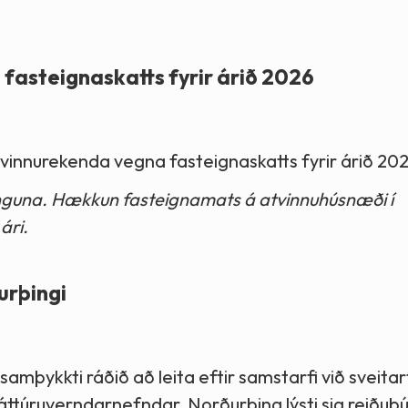
fasteignaskatts fyrir árið 2026
atvinnurekenda vegna fasteignaskatts fyrir árið 20
inguna. Hækkun fasteignamats á atvinnuhúsnæði í
ári.
urþingi
mþykkti ráðið að leita eftir samstarfi við sveitar
túruverndarnefndar. Norðurþing lýsti sig reiðubúi