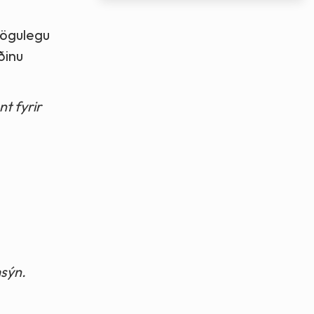
mögulegu
ðinu
t fyrir
msýn.