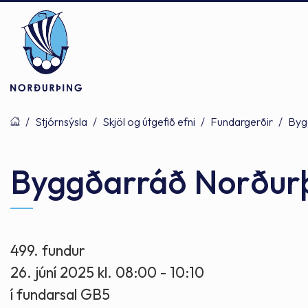
/
Stjórnsýsla
/
Skjöl og útgefið efni
/
Fundargerðir
/
Byg
Þjónusta
Stjórnsýsla
Mannlíf
Byggðarráð Norður
Félagsþjónusta
Stjórnkerfi
Byggðarlögin
499. fundur
26. júní 2025 kl. 08:00 - 10:10
Menntun
Málaflokkar
Náttúran
í fundarsal GB5