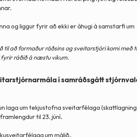
nnar.
nna og liggur fyrir að ekki er áhugi á samstarfi um
 til að formaður ráðsins og sveitarstjóri komi með t
fyrir ráðið á næstu vikum.
eitarstjórnarmála í samráðsgátt stjórnva
laga um tekjustofna sveitarfélaga (skattlagning
ramlengdur til 23. júní.
kusveitarfélaga um málið.