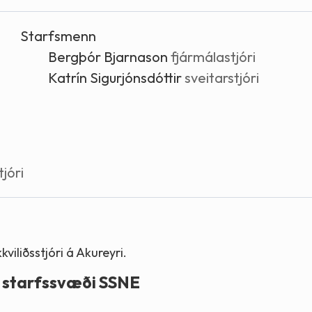
Stefnur og markmið
Starfsmenn
Lög og reglugerðir
Bergþór Bjarnason
fjármálastjóri
Katrín Sigurjónsdóttir
sveitarstjóri
jóri
viliðsstjóri á Akureyri.
á starfssvæði SSNE