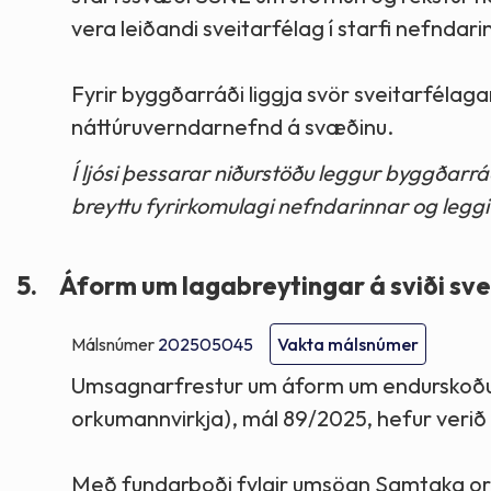
vera leiðandi sveitarfélag í starfi nefndari
Fyrir byggðarráði liggja svör sveitarfélaga
náttúruverndarnefnd á svæðinu.
Í ljósi þessarar niðurstöðu leggur byggðarráð
breyttu fyrirkomulagi nefndarinnar og leggi 
5.
Áform um lagabreytingar á sviði sv
Málsnúmer
202505045
Vakta málsnúmer
Umsagnarfrestur um áform um endurskoðun 
orkumannvirkja), mál 89/2025, hefur verið f
Með fundarboði fylgir umsögn Samtaka or