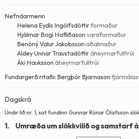
Skólaþjónusta
Skjöl og útgefið efni
Áhugaverðir staðir
Nefndarmenn
Helena Eydís Ingólfsdóttir
formaður
Íþróttir og tómstundir
Mannauður
Útivist og hreyfing
Hjálmar Bogi Hafliðason
varaformaður
Benóný Valur Jakobsson
aðalmaður
Framkvæmdir og hafnir
Menning og listir
Aldey Unnar Traustadóttir
áheyrnarfulltrúi
Áki Hauksson
áheyrnarfulltrúi
Skipulags- og byggingarmál
Söfn
Fundargerð ritaði:
Bergþór Bjarnason
fjármálast
Fjölmenningarfulltrúi
Dagskrá
Dýraeftirlit
Undir lið nr. 1, sat fundinn Gunnar Rúnar Ólafsson slökk
1.
Umræða um slökkvilið og samstarf 