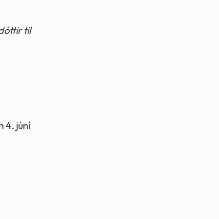
ttir til
 4. júní