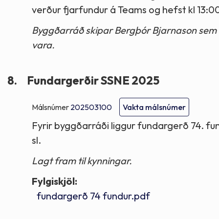
verður fjarfundur á Teams og hefst kl 13:0
Byggðarráð skipar Bergþór Bjarnason sem fu
vara.
8.
Fundargerðir SSNE 2025
Málsnúmer
202503100
Vakta málsnúmer
Fyrir byggðarráði liggur fundargerð 74. fun
sl.
Lagt fram til kynningar.
Fylgiskjöl:
fundargerð 74 fundur.pdf