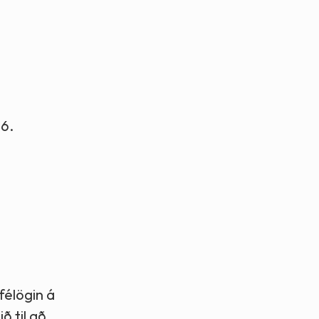
26.
félögin á
ð til að