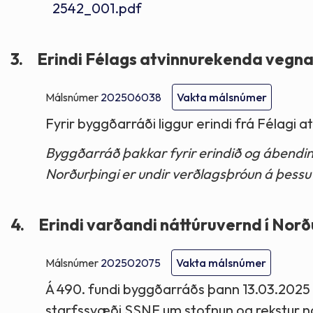
2542_001.pdf
3.
Erindi Félags atvinnurekenda vegna 
Málsnúmer
202506038
Vakta málsnúmer
Fyrir byggðarráði liggur erindi frá Félagi 
Byggðarráð þakkar fyrir erindið og ábend
Norðurþingi er undir verðlagsþróun á þessu 
4.
Erindi varðandi náttúruvernd í Norð
Málsnúmer
202502075
Vakta málsnúmer
Á 490. fundi byggðarráðs þann 13.03.2025 sa
starfssvæði SSNE um stofnun og rekstur nát