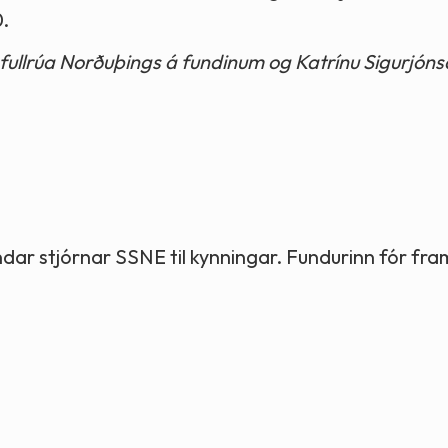
0.
llrúa Norðuþings á fundinum og Katrínu Sigurjónsdó
dar stjórnar SSNE til kynningar. Fundurinn fór fram