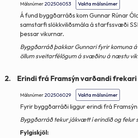
Málsnúmer
202506053
Vakta málsnúmer
Á fund byggðarráðs kom Gunnar Rúnar Ólafs
samstarfi slökkviliðsmála á starfssvæði S
þessar vikurnar.
Byggðarráð þakkar Gunnari fyrir komuna á fu
öllum sveitarfélögum á svæðinu á næstu vik
2.
Erindi frá Framsýn varðandi frekar
Málsnúmer
202506029
Vakta málsnúmer
Fyrir byggðarráði liggur erindi frá Frams
Byggðarráð tekur jákvætt í erindið og felur 
Fylgiskjöl: