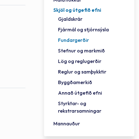
Skjöl og útgefið efni
Félag
Framh
Vinnu
Sorph
Vefm
Bygg
Fræð
Húsa
Jökul
Golfv
Vina
Hvala
Styrktar- og rekstrarsamningar
Gjaldskrár
Félag
Mennt
Íþrót
Veitu
Lausa
Fjöls
Hafn
Reykj
Fjármál og stjórnsýsla
Fundargerðir
Stefnur og markmið
Lög og reglugerðir
Reglur og samþykktir
Byggðamerkið
Annað útgefið efni
Styrktar- og
rekstrarsamningar
Mannauður