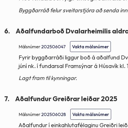
Byggðarráð felur sveitarstjóra að senda i
6.
Aðalfundarboð Dvalarheimilis aldr
Málsnúmer
202506047
Vakta málsnúmer
Fyrir byggðarráði liggur boð á aðalfund Dv
júní nk. í fundarsal Framsýnar á Húsavík kl. 
Lagt fram til kynningar.
7.
Aðalfundur Greiðrar leiðar 2025
Málsnúmer
202506028
Vakta málsnúmer
Aðalfundur í einkahlutafélaginu Greiðri leið