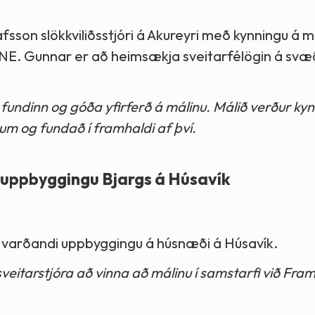
son slökkviliðsstjóri á Akureyri með kynningu á 
SNE. Gunnar er að heimsækja sveitarfélögin á svæ
ndinn og góða yfirferð á málinu. Málið verður kynn
um og fundað í framhaldi af því.
i uppbyggingu Bjargs á Húsavík
ýn varðandi uppbyggingu á húsnæði á Húsavík.
sveitarstjóra að vinna að málinu í samstarfi við Fra