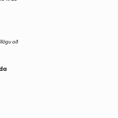
illögu að
lda