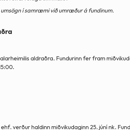
nn umsögn í samræmi við umræður á fundinum.
aðra
alarheimilis aldraðra. Fundurinn fer fram miðvikud
15:00.
 ehf. verður haldinn miðvikudaginn 25. júní nk. Fun