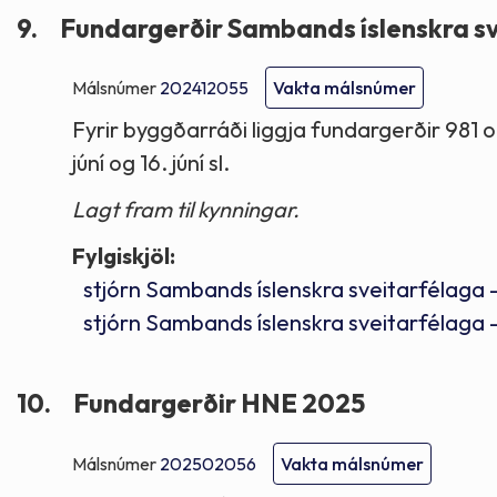
9.
Fundargerðir Sambands íslenskra s
Málsnúmer
202412055
Vakta málsnúmer
Fyrir byggðarráði liggja fundargerðir 981 o
júní og 16. júní sl.
Lagt fram til kynningar.
Fylgiskjöl:
stjórn Sambands íslenskra sveitarfélaga 
stjórn Sambands íslenskra sveitarfélaga 
10.
Fundargerðir HNE 2025
Málsnúmer
202502056
Vakta málsnúmer