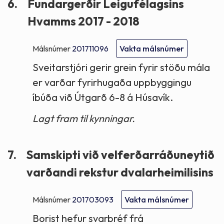
6.
Fundargerðir Leigufélagsins
Hvamms 2017 - 2018
Málsnúmer
201711096
Vakta málsnúmer
Sveitarstjóri gerir grein fyrir stöðu mála
er varðar fyrirhugaða uppbyggingu
íbúða við Útgarð 6-8 á Húsavík.
Lagt fram til kynningar.
7.
Samskipti við velferðarráðuneytið
varðandi rekstur dvalarheimilisins
Málsnúmer
201703093
Vakta málsnúmer
Borist hefur svarbréf frá