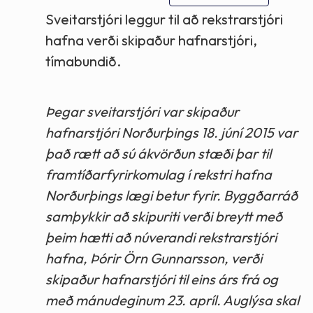
Sveitarstjóri leggur til að rekstrarstjóri
hafna verði skipaður hafnarstjóri,
tímabundið.
Þegar sveitarstjóri var skipaður
hafnarstjóri Norðurþings 18. júní 2015 var
það rætt að sú ákvörðun stæði þar til
framtíðarfyrirkomulag í rekstri hafna
Norðurþings lægi betur fyrir. Byggðarráð
samþykkir að skipuriti verði breytt með
þeim hætti að núverandi rekstrarstjóri
hafna, Þórir Örn Gunnarsson, verði
skipaður hafnarstjóri til eins árs frá og
með mánudeginum 23. apríl. Auglýsa skal