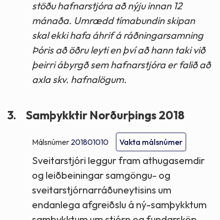
stöðu hafnarstjóra að nýju innan 12
mánaða. Umrædd tímabundin skipan
skal ekki hafa áhrif á ráðningarsamning
Þóris að öðru leyti en því að hann taki við
þeirri ábyrgð sem hafnarstjóra er falið að
axla skv. hafnalögum.
3.
Samþykktir Norðurþings 2018
Málsnúmer
201801010
Vakta málsnúmer
Sveitarstjóri leggur fram athugasemdir
og leiðbeiningar samgöngu- og
sveitarstjórnarráðuneytisins um
endanlega afgreiðslu á ný-samþykktum
samþykktum um stjórn og fundarsköp