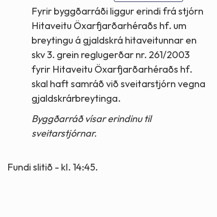
Fyrir byggðarráði liggur erindi frá stjórn
Hitaveitu Öxarfjarðarhéraðs hf. um
breytingu á gjaldskrá hitaveitunnar en
skv 3. grein reglugerðar nr. 261/2003
fyrir Hitaveitu Öxarfjarðarhéraðs hf.
skal haft samráð við sveitarstjórn vegna
gjaldskrárbreytinga.
Byggðarráð vísar erindinu til
sveitarstjórnar.
Fundi slitið - kl. 14:45.