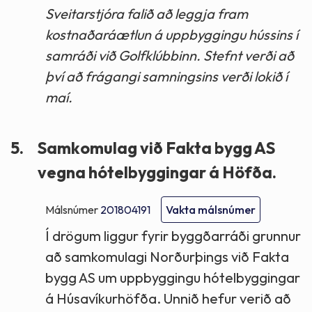
Sveitarstjóra falið að leggja fram
kostnaðaráætlun á uppbyggingu hússins í
samráði við Golfklúbbinn. Stefnt verði að
því að frágangi samningsins verði lokið í
maí.
5.
Samkomulag við Fakta bygg AS
vegna hótelbyggingar á Höfða.
Málsnúmer
201804191
Vakta málsnúmer
Í drögum liggur fyrir byggðarráði grunnur
að samkomulagi Norðurþings við Fakta
bygg AS um uppbyggingu hótelbyggingar
á Húsavíkurhöfða. Unnið hefur verið að