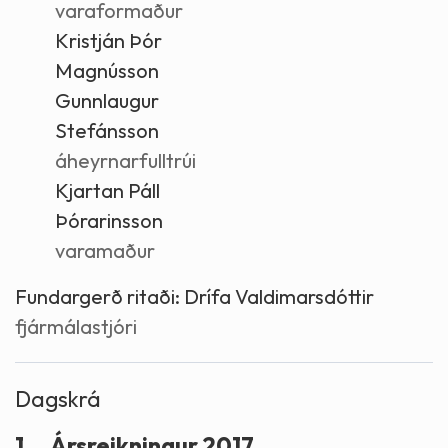
varaformaður
Kristján Þór
Magnússon
Gunnlaugur
Stefánsson
áheyrnarfulltrúi
Kjartan Páll
Þórarinsson
varamaður
Fundargerð ritaði:
Drífa Valdimarsdóttir
fjármálastjóri
Dagskrá
1.
Ársreikningur 2017