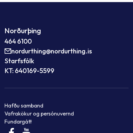
Norðurþing
464 6100
nordurthing@nordurthing.is
Starfsfólk
KT: 640169-5599
Hafðu samband
Vafrakökur og persónuvernd
Fundargátt