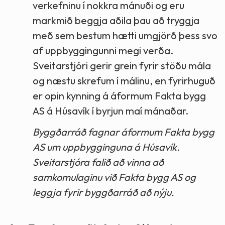
verkefninu í nokkra mánuði og eru
markmið beggja aðila þau að tryggja
með sem bestum hætti umgjörð þess svo
af uppbyggingunni megi verða.
Sveitarstjóri gerir grein fyrir stöðu mála
og næstu skrefum í málinu, en fyrirhuguð
er opin kynning á áformum Fakta bygg
AS á Húsavík í byrjun maí mánaðar.
Byggðarráð fagnar áformum Fakta bygg
AS um uppbygginguna á Húsavík.
Sveitarstjóra falið að vinna að
samkomulaginu við Fakta bygg AS og
leggja fyrir byggðarráð að nýju.