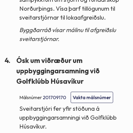
Norðurþings. Vísa þarf tillögunum til
sveitarstjórnar til lokaafgreiðslu.
Byggðarráð vísar málinu til afgreiðslu
sveitarstjórnar.
4.
Ósk um viðræður um
uppbyggingarsamning við
Golfklúbb Húsavíkur
Málsnúmer
201709170
Vakta málsnúmer
Sveitarstjóri fer yfir stöðuna á
uppbyggingarsamningi við Golfklúbb
Húsavíkur.