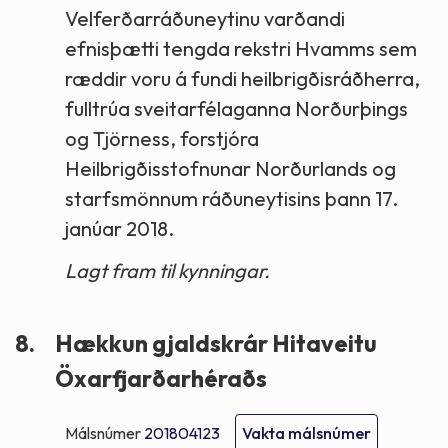
Velferðarráðuneytinu varðandi
efnisþætti tengda rekstri Hvamms sem
ræddir voru á fundi heilbrigðisráðherra,
fulltrúa sveitarfélaganna Norðurþings
og Tjörness, forstjóra
Heilbrigðisstofnunar Norðurlands og
starfsmönnum ráðuneytisins þann 17.
janúar 2018.
Lagt fram til kynningar.
8.
Hækkun gjaldskrár Hitaveitu
Öxarfjarðarhéraðs
Málsnúmer
201804123
Vakta málsnúmer