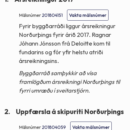
Málsnúmer
201804151
Vakta málsnúmer
Fyrir byggðarráði liggur ársreikningur
Norðurþings fyrir árið 2017. Ragnar
Jóhann Jónsson frá Deloitte kom til
fundarins og fór yfir helstu atriði
ársreikningsins.
Byggðarráð samþykkir að vísa
framlögðum ársreikningi Norðurþings til
fyrri umræðu í sveitarstjórn.
2.
Uppfærsla á skipuriti Norðurþings
Málsnúmer
201804059
Vakta málsnúmer