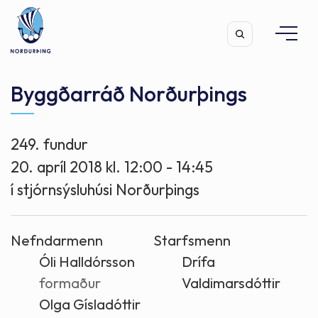
Byggðarráð Norðurþings
249. fundur
Leita
20. apríl 2018 kl. 12:00 - 14:45
í stjórnsýsluhúsi Norðurþings
Nefndarmenn
Starfsmenn
Óli Halldórsson
Drífa
formaður
Valdimarsdóttir
Olga Gísladóttir