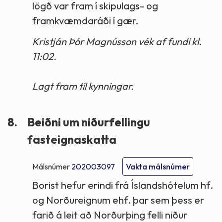
lögð var fram í skipulags- og
framkvæmdaráði í gær.
Kristján Þór Magnússon vék af fundi kl.
11:02.
Lagt fram til kynningar.
8.
Beiðni um niðurfellingu
fasteignaskatta
Málsnúmer
202003097
Vakta málsnúmer
Borist hefur erindi frá Íslandshótelum hf.
og Norðureignum ehf. þar sem þess er
farið á leit að Norðurþing felli niður