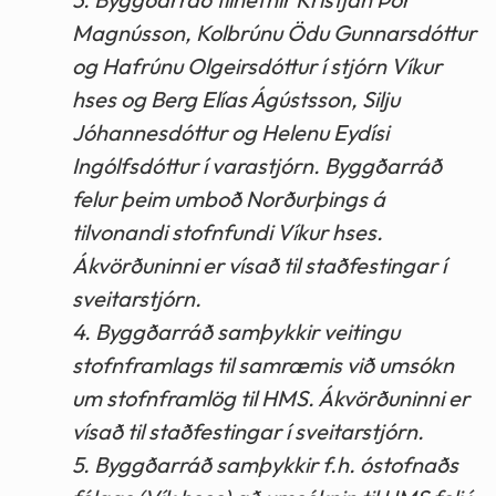
Magnússon, Kolbrúnu Ödu Gunnarsdóttur
og Hafrúnu Olgeirsdóttur í stjórn Víkur
hses og Berg Elías Ágústsson, Silju
Jóhannesdóttur og Helenu Eydísi
Ingólfsdóttur í varastjórn. Byggðarráð
felur þeim umboð Norðurþings á
tilvonandi stofnfundi Víkur hses.
Ákvörðuninni er vísað til staðfestingar í
sveitarstjórn.
4. Byggðarráð samþykkir veitingu
stofnframlags til samræmis við umsókn
um stofnframlög til HMS. Ákvörðuninni er
vísað til staðfestingar í sveitarstjórn.
5. Byggðarráð samþykkir f.h. óstofnaðs