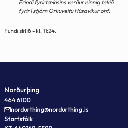
Erindi fyrirtækisins verður einnig tekið
fyrir í stjórn Orkuveitu Húsavíkur ohf.
Fundi slitið - kl. 11:24.
Norðurþing
464 6100
nordurthing@nordurthing.is
Starfsfólk