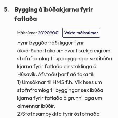
5.
Bygging á íbúðakjarna fyrir
fatlaða
Málsnúmer
201909041
Vakta málsnúmer
Fyrir byggðarráði liggur fyrir
ákvörðunartaka um hvort sækja eigi um
stofnframlag til uppbyggingar sex íbúða
kjarna fyrir fatlaða einstaklinga á
Húsavík. Afstöðu þarf að taka til:
1) Umsóknar til HMS f.h. Vík hses um
stofnframlög til byggingar sex íbúða
kjarna fyrir fatlaða á grunni laga um
almennar íbúðir.
2)Stofnsamþykkta fyrir óstofnaða