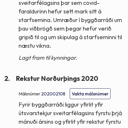
sveitarfélagsins þar sem covid-
faraldurinn hefur sett mark sitt á
starfsemina. Umræður í byggðarráði um
þau viðbrögð sem þegar hefur verið
gripið til og um skipulag á starfseminni til
næstu vikna.
Lagt fram til kynningar.
2.
Rekstur Norðurþings 2020
Málsnúmer
202002108
Vakta málsnúmer
Fyrir byggðarráði liggur yfirlit yfir
útsvarstekjur sveitarfélagsins fyrstu þrjá
mánuði ársins og yfirlit yfir rekstur fyrstu