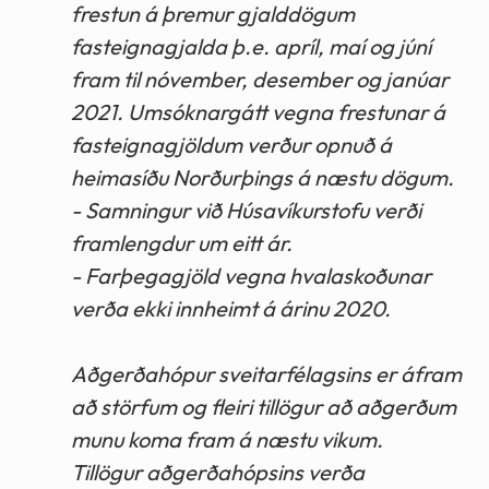
frestun á þremur gjalddögum
fasteignagjalda þ.e. apríl, maí og júní
fram til nóvember, desember og janúar
2021. Umsóknargátt vegna frestunar á
fasteignagjöldum verður opnuð á
heimasíðu Norðurþings á næstu dögum.
- Samningur við Húsavíkurstofu verði
framlengdur um eitt ár.
- Farþegagjöld vegna hvalaskoðunar
verða ekki innheimt á árinu 2020.
Aðgerðahópur sveitarfélagsins er áfram
að störfum og fleiri tillögur að aðgerðum
munu koma fram á næstu vikum.
Tillögur aðgerðahópsins verða