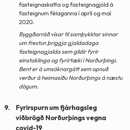
fasteignaskatta og fasteignagjöld á
fasteignum félaganna í apríl og maí
2020.
Byggðarráð vísar til samþykktar sinnar
um frestun þriggja gjaldadaga
fasteignagjalda sem gildir fyrir
einstaklinga og fyrirtæki í Norðurþingi.
Bent er á umsóknargátt sem opnuð
verður á heimasíðu Norðurþings á næstu
dögum.
9.
Fyrirspurn um fjárhagsleg
viðbrögð Norðurþings vegna
covid-19