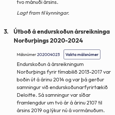
tvo mánuði ársins.
Lagt fram til kynningar.
3.
Útboð á endurskoðun ársreikninga
Norðurþings 2020-2024
Málsnúmer
202004023
Vakta málsnúmer
Endurskoðun á ársreikningum
Norðurþings fyrir tímabilið 2013-2017 var
boðin út á árinu 2014 og var þá gerður
samningur við endurskoðunarfyrirtækið
Deloitte. Sá samningur var síðar
framlengdur um tvö ár á árinu 2107 til
ársins 2019 og lýkur nú á vormánuðum.