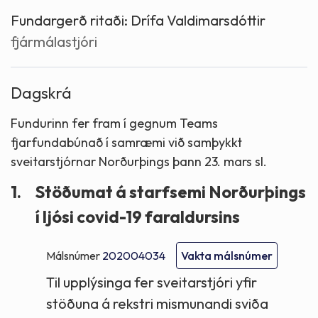
Fundargerð ritaði:
Drífa Valdimarsdóttir
fjármálastjóri
Dagskrá
Fundurinn fer fram í gegnum Teams
fjarfundabúnað í samræmi við samþykkt
sveitarstjórnar Norðurþings þann 23. mars sl.
1.
Stöðumat á starfsemi Norðurþings
í ljósi covid-19 faraldursins
Málsnúmer
202004034
Vakta málsnúmer
Til upplýsinga fer sveitarstjóri yfir
stöðuna á rekstri mismunandi sviða