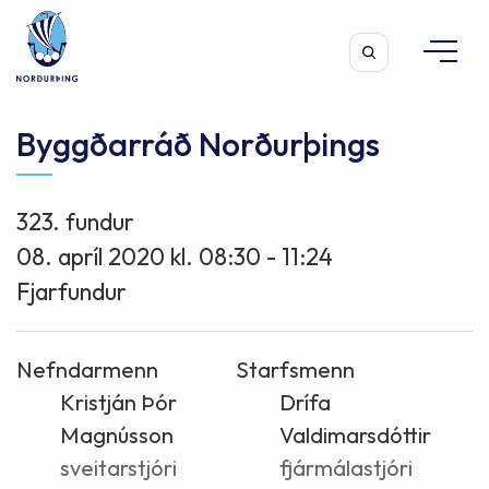
Byggðarráð Norðurþings
323. fundur
Leita
08. apríl 2020 kl. 08:30 - 11:24
Fjarfundur
Nefndarmenn
Starfsmenn
Kristján Þór
Drífa
Magnússon
Valdimarsdóttir
sveitarstjóri
fjármálastjóri