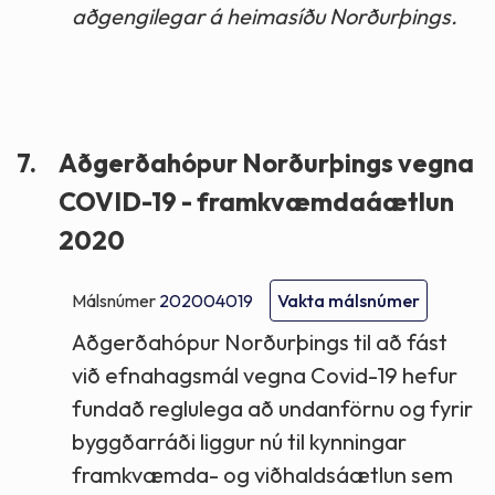
aðgengilegar á heimasíðu Norðurþings.
7.
Aðgerðahópur Norðurþings vegna
COVID-19 - framkvæmdaáætlun
2020
Málsnúmer
202004019
Vakta málsnúmer
Aðgerðahópur Norðurþings til að fást
við efnahagsmál vegna Covid-19 hefur
fundað reglulega að undanförnu og fyrir
byggðarráði liggur nú til kynningar
framkvæmda- og viðhaldsáætlun sem