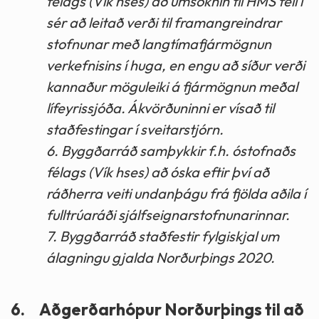
félags (Vík hses) að umsóknin til HMS feli í
sér að leitað verði til framangreindrar
stofnunar með langtímafjármögnun
verkefnisins í huga, en engu að síður verði
kannaður möguleiki á fjármögnun meðal
lífeyrissjóða. Ákvörðuninni er vísað til
staðfestingar í sveitarstjórn.
6. Byggðarráð samþykkir f.h. óstofnaðs
félags (Vík hses) að óska eftir því að
ráðherra veiti undanþágu frá fjölda aðila í
fulltrúaráði sjálfseignarstofnunarinnar.
7. Byggðarráð staðfestir fylgiskjal um
álagningu gjalda Norðurþings 2020.
6.
Aðgerðarhópur Norðurþings til að