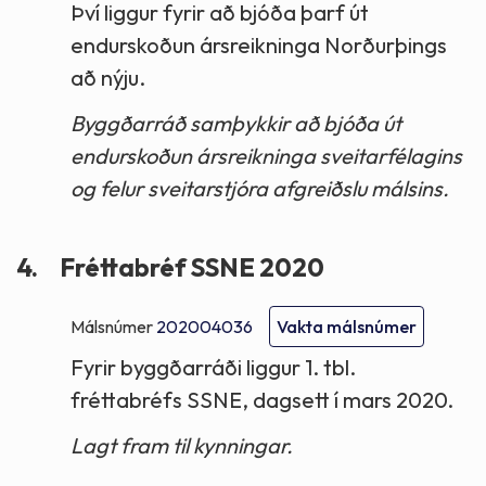
Því liggur fyrir að bjóða þarf út
endurskoðun ársreikninga Norðurþings
að nýju.
Byggðarráð samþykkir að bjóða út
endurskoðun ársreikninga sveitarfélagins
og felur sveitarstjóra afgreiðslu málsins.
4.
Fréttabréf SSNE 2020
Málsnúmer
202004036
Vakta málsnúmer
Fyrir byggðarráði liggur 1. tbl.
fréttabréfs SSNE, dagsett í mars 2020.
Lagt fram til kynningar.