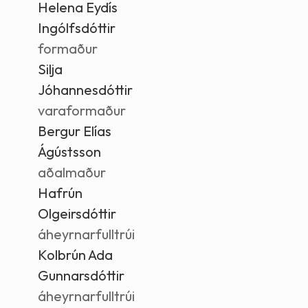
Helena Eydís
Ingólfsdóttir
formaður
Silja
Jóhannesdóttir
varaformaður
Bergur Elías
Ágústsson
aðalmaður
Hafrún
Olgeirsdóttir
áheyrnarfulltrúi
Kolbrún Ada
Gunnarsdóttir
áheyrnarfulltrúi