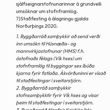
sjálfseignarstofnunarinnar á grundvelli
umsóknar um stofnframlög.
7)Staðfesting á álagningu gjalda
Norðurþings 2020.
1. Byggðarráð samþykkir að send verði
inn umsókn til Húsnæðis- og
mannvirkjastofnunar (HMS) f.h.
óstofnaðs félags (Vík hses) um
stofnframlög til byggingar sex íbúða
kjarna fyrir fatlaða. Ákvörðuninni er vísað
til staðfestingar í sveitarstjórn.
2. Byggðarráð samþykkir
stofnsamþykktir fyrir Vík hses og vísar
þeim til staðfestingar í sveitarstjórn.
3. Byggðarráð tilnefnir Kristján Þór