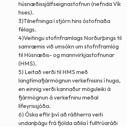
húsnæðissjálfseignastofnun (nefnda Vík
hses).
3)Tilnefninga í stjórn hins óstofnaða
félags.
4)Veitingu stofnframlags Norðurþings til
samræmis við umsókn um stofnframlög
til Húsnæðis- og mannvirkjastofnunar
(HMS).
5) Leitað verði til HMS með
langtímafjármögnun verkefnisins í huga,
en einnig verði kannaður möguleiki á
fjármögnun á verkefninu meðal
lífeyrissjóða.
6) Óska eftir því að ráðherra veiti
undanþágu frá fjölda aðila í fulltrúaráði