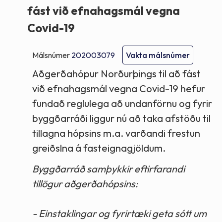
fást við efnahagsmál vegna
Covid-19
Málsnúmer
202003079
Vakta málsnúmer
Aðgerðahópur Norðurþings til að fást
við efnahagsmál vegna Covid-19 hefur
fundað reglulega að undanförnu og fyrir
byggðarráði liggur nú að taka afstöðu til
tillagna hópsins m.a. varðandi frestun
greiðslna á fasteignagjöldum.
Byggðarráð samþykkir eftirfarandi
tillögur aðgerðahópsins:
- Einstaklingar og fyrirtæki geta sótt um