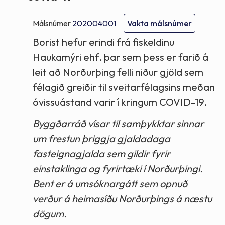
Málsnúmer
202004001
Vakta málsnúmer
Borist hefur erindi frá fiskeldinu
Haukamýri ehf. þar sem þess er farið á
leit að Norðurþing felli niður gjöld sem
félagið greiðir til sveitarfélagsins meðan
óvissuástand varir í kringum COVID-19.
Byggðarráð vísar til samþykktar sinnar
um frestun þriggja gjaldadaga
fasteignagjalda sem gildir fyrir
einstaklinga og fyrirtæki í Norðurþingi.
Bent er á umsóknargátt sem opnuð
verður á heimasíðu Norðurþings á næstu
dögum.