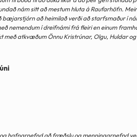
tundað nám sitt að mestum hluta á Raufarhöfn. Meiri
 bæjarstjórn að heimilað verði að starfsmaður í ná
ð nemendum í dreifnámi frá fleiri en einum framh
t með atkvæðum Önnu Kristrúnar, Olgu, Huldar og 
úni
og hafnarnefnd að fræðslu og menningarnefnd verð