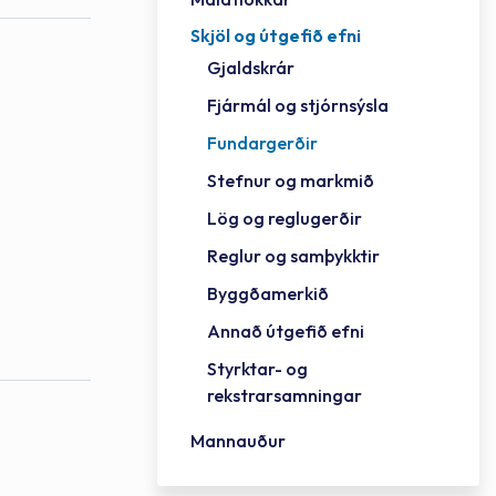
Skjöl og útgefið efni
Félag
Framh
Vinnu
Sorph
Vefm
Bygg
Fræð
Húsa
Jökul
Golfv
Vina
Hvala
Styrktar- og rekstrarsamningar
Gjaldskrár
Félag
Mennt
Íþrót
Veitu
Lausa
Fjöls
Hafn
Reykj
Fjármál og stjórnsýsla
Fundargerðir
Stefnur og markmið
Lög og reglugerðir
Reglur og samþykktir
Byggðamerkið
Annað útgefið efni
Styrktar- og
rekstrarsamningar
Mannauður