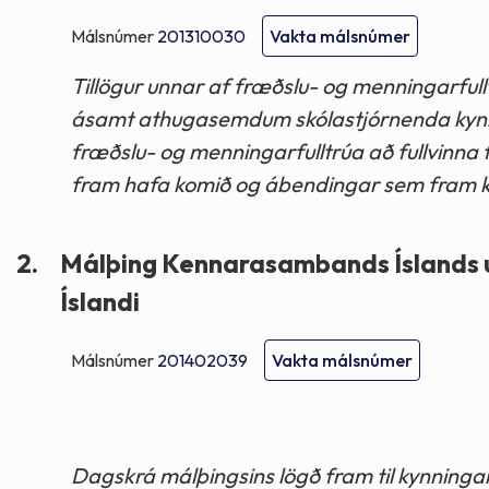
Málsnúmer
201310030
Vakta málsnúmer
Tillögur unnar af fræðslu- og menningarfull
ásamt athugasemdum skólastjórnenda kynnt
fræðslu- og menningarfulltrúa að fullvinna
fram hafa komið og ábendingar sem fram kom
2.
Málþing Kennarasambands Íslands um
Íslandi
Málsnúmer
201402039
Vakta málsnúmer
Dagskrá málþingsins lögð fram til kynningar