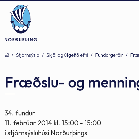
/
Stjórnsýsla
/
Skjöl og útgefið efni
/
Fundargerðir
/
Fræ
Þjónusta
Stjórnsýsla
Mannlíf
Fræðslu- og mennin
Félagsþjónusta
Stjórnkerfi
Byggðarlögin
34. fundur
11. febrúar 2014 kl. 15:00 - 15:00
Menntun
Málaflokkar
Náttúran
í stjórnsýsluhúsi Norðurþings