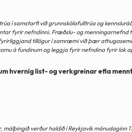
trúa í samstarfi við grunnskólafulltrúa og kennslurá
ar fyrir nefndinni. Fræðslu- og menningarnefnd f
 fyrirliggjand tillögur í samræmi við þær athugasem
u á fundinum og leggja fyrir nefndina fyrir lok ap
 hvernig list- og verkgreinar efla menn
, málþingið verður haldið í Reykjavík mánudaginn 1