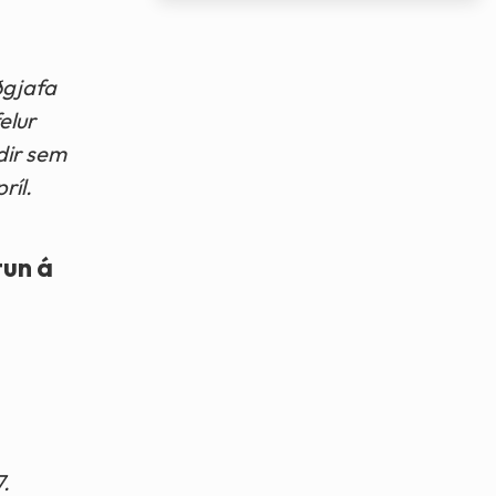
ðgjafa
elur
dir sem
ríl.
tun á
7.