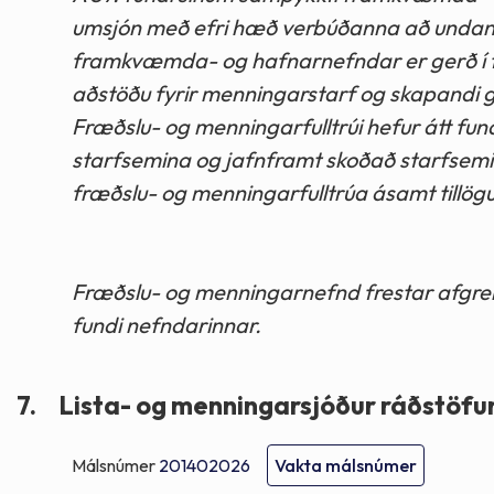
umsjón með efri hæð verbúðanna að undanski
framkvæmda- og hafnarnefndar er gerð í fr
aðstöðu fyrir menningarstarf og skapandi g
Fræðslu- og menningarfulltrúi hefur átt fun
starfsemina og jafnframt skoðað starfsemi 
fræðslu- og menningarfulltrúa ásamt tillögu
Fræðslu- og menningarnefnd frestar afgreið
fundi nefndarinnar.
7.
Lista- og menningarsjóður ráðstöfu
Málsnúmer
201402026
Vakta málsnúmer