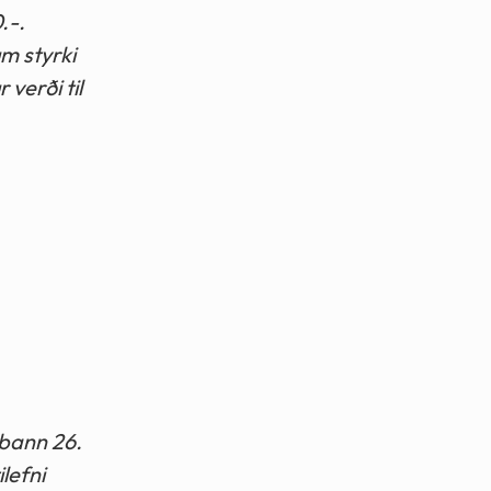
.-.
m styrki
verði til
 þann 26.
lefni