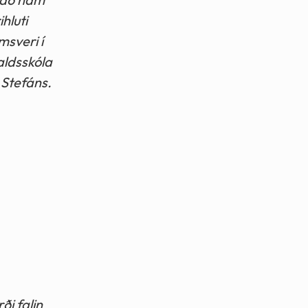
hluti
msveri í
aldsskóla
Stefáns.
i falin