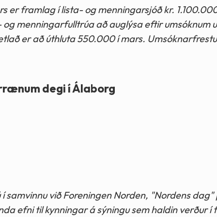
er framlag í lista- og menningarsjóð kr. 1.100.000
 og menningarfulltrúa að auglýsa eftir umsóknum u
ætlað er að úthluta 550.000 í mars. Umsóknarfrestur 
orrænum degi í Álaborg
 í samvinnu við Foreningen Norden, "Nordens dag"
 efni til kynningar á sýningu sem haldin verður í ti