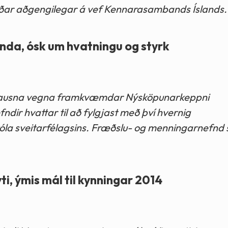
rðar aðgengilegar á vef Kennarasambands Íslands.
a, ósk um hvatningu og styrk
nalausna vegna framkvæmdar Nýsköpunarkeppni
dir hvattar til að fylgjast með því hvernig
óla sveitarfélagsins. Fræðslu- og menningarnefnd 
 ýmis mál til kynningar 2014