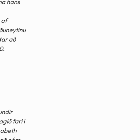
gna hans
 af
ðuneytinu
tar að
0.
undir
gið fari í
sabeth
 það nám