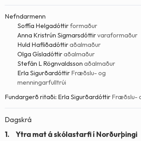
Skólaþjónusta
Skjöl og útgefið efni
Áhugaverðir staðir
Nefndarmenn
Soffía Helgadóttir
formaður
Íþróttir og tómstundir
Mannauður
Útivist og hreyfing
Anna Kristrún Sigmarsdóttir
varaformaður
Huld Hafliðadóttir
aðalmaður
Framkvæmdir og hafnir
Menning og listir
Olga Gísladóttir
aðalmaður
Stefán L Rögnvaldsson
aðalmaður
Skipulags- og byggingarmál
Söfn
Erla Sigurðardóttir
Fræðslu- og
menningarfulltrúi
Fjölmenningarfulltrúi
Fundargerð ritaði:
Erla Sigurðardóttir
Fræðslu- o
Dýraeftirlit
Dagskrá
1.
Ytra mat á skólastarfi í Norðurþingi