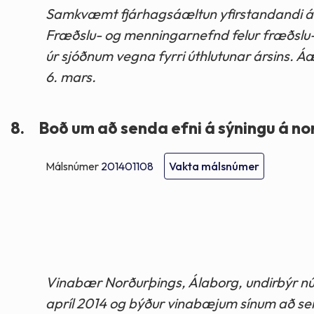
Samkvæmt fjárhagsáæltun yfirstandandi árs 
Fræðslu- og menningarnefnd felur fræðslu-
úr sjóðnum vegna fyrri úthlutunar ársins. Á
6. mars.
8.
Boð um að senda efni á sýningu á n
Málsnúmer
201401108
Vakta málsnúmer
Vinabær Norðurþings, Álaborg, undirbýr nú
apríl 2014 og býður vinabæjum sínum að senda