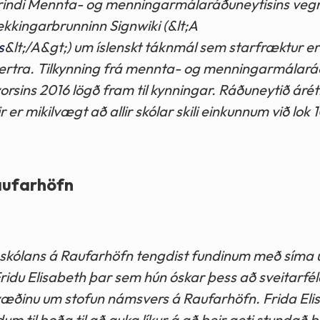
, erindi Mennta- og menningarmálaráðuneytisins ve
þekkingarbrunninn Signwiki (&lt;A
s
&lt;/A&gt;) um íslenskt táknmál sem starfræktur er
ertra. Tilkynning frá mennta- og menningarmálará
orsins 2016 lögð fram til kynningar. Ráðuneytið árét
er mikilvægt að allir skólar skili einkunnum við lok 1
aufarhöfn
nskólans á Raufarhöfn tengdist fundinum með síma 
 Fridu Elisabeth þar sem hún óskar þess að sveitarféla
væðinu um stofun námsvers á Raufarhöfn. Frida Eli
dum til boða til að auka líkur á að þeir geti stundað