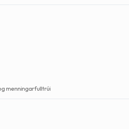
Stefnur og markmið
Lög og reglugerðir
g menningarfulltrúi