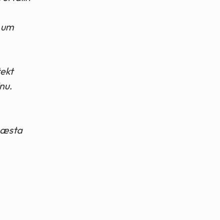
i um
tekt
nu.
 næsta