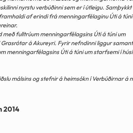
linni nyrstu verbúðinni sem er í útleigu. Samþykkt
amhaldi af erindi frá menningarfélaginu Úti á tún
reinar.
d með fulltrúum menningarfélagsins Úti á túni um
Grasrótar á Akureyri. Fyrir nefndinni liggur saman
m menningarfélagsins Úti á túni um starfsemi í húsi
slu málsins og stefnir á heimsókn í Verbúðirnar á
n 2014