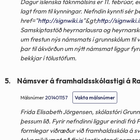
Dagur íslenska táknmálsins er 11. febrúar
lagt fram til kynningar. Nefndin kynnti sér 
href="
http://signwiki.is
"&gt;
http://signwiki.i
Samskiptastöð heyrnarlausra og heyrnarsk
um frestun nýs námsmats í grunnskólum til v
þar til ákvörðun um nýtt námsmat liggur fyrir 
bekkjar í tölustöfum.
5.
Námsver á framhaldsskólastigi á R
Málsnúmer
201401157
Vakta málsnúmer
Frida Elisabeth Jörgensen, skólastóri Grun
þessum lið. Fyrir nefndinni liggur erindi frá
formlegar viðræður við framhaldsskóla á s
telur mikilvægt að fleiri kostir standi nemen