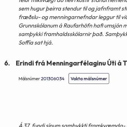
sem hugur þeirra stendur til og jafnframt s
fræðslu- og menningarnefndar leggur til við
Grunnskólanum á Raufarhöfn hafi umsjón me
samþykki framhaldsskólarnir það. Samþykk
Soffía sat hjá.
6.
Erindi frá Menningarfélaginu Úti á T
Málsnúmer
201306034
Vakta málsnúmer
Á 37. fundi sínum samþykkti framkvæmda- 