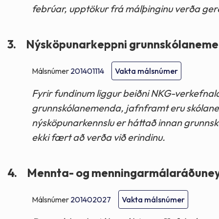
febrúar, upptökur frá málþinginu verða ge
3.
Nýsköpunarkeppni grunnskólanemend
Málsnúmer
201401114
Vakta málsnúmer
Fyrir fundinum liggur beiðni NKG-verkef
grunnskólanemenda, jafnframt eru skólanefn
nýsköpunarkennslu er háttað innan grunnsk
ekki fært að verða við erindinu.
4.
Mennta- og menningarmálaráðuneyti,
Málsnúmer
201402027
Vakta málsnúmer