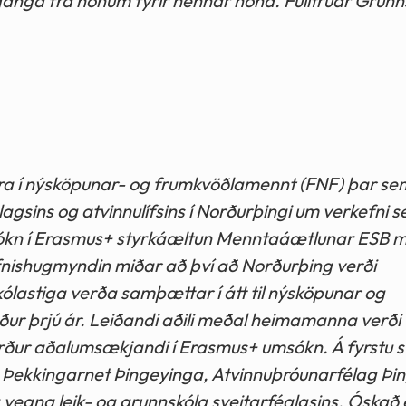
ganga frá honum fyrir hennar hönd. Fulltrúar Grunn
nnara í nýsköpunar- og frumkvöðlamennt (FNF) þar se
sins og atvinnulífsins í Norðurþingi um verkefni s
sókn í Erasmus+ styrkáæltun Menntaáætlunar ESB 
fnishugmyndin miðar að því að Norðurþing verði
kólastiga verða samþættar í átt til nýsköpunar og
ur þrjú ár. Leiðandi aðili meðal heimamanna verði
ður aðalumsækjandi í Erasmus+ umsókn. Á fyrstu s
ið Þekkingarnet Þingeyinga, Atvinnuþróunarfélag Þi
egna leik- og grunnskóla sveitarféalgsins. Óskað e