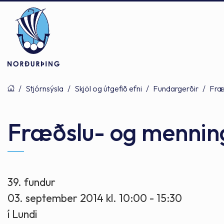
/
Stjórnsýsla
/
Skjöl og útgefið efni
/
Fundargerðir
/
Fræ
Þjónusta
Stjórnsýsla
Mannlíf
Fræðslu- og mennin
Félagsþjónusta
Stjórnkerfi
Byggðarlögin
39. fundur
03. september 2014 kl. 10:00 - 15:30
Menntun
Málaflokkar
Náttúran
í Lundi