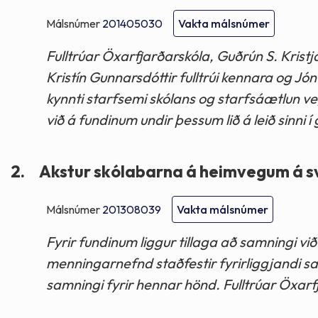
Málsnúmer
201405030
Vakta málsnúmer
Fulltrúar Öxarfjarðarskóla, Guðrún S. Kristjá
Kristín Gunnarsdóttir fulltrúi kennara og Jó
kynnti starfsemi skólans og starfsáætlun ve
við á fundinum undir þessum lið á leið sinni í
2.
Akstur skólabarna á heimvegum á s
Málsnúmer
201308039
Vakta málsnúmer
Fyrir fundinum liggur tillaga að samningi v
menningarnefnd staðfestir fyrirliggjandi s
samningi fyrir hennar hönd. Fulltrúar Öxarfja