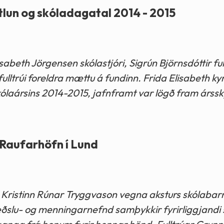
lun og skóladagatal 2014 - 2015
abeth Jörgensen skólastjóri, Sigrún Björnsdóttir full
ulltrúi foreldra mættu á fundinn. Frida Elisabeth ky
ólaársins 2014-2015, jafnframt var lögð fram árssk
 Raufarhöfn í Lund
ið Kristinn Rúnar Tryggvason vegna aksturs skólabar
æðslu- og menningarnefnd samþykkir fyrirliggjandi