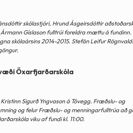
nsdóttir skólastjóri, Hrund Ásgeirsdóttir aðstoðarsk
n Ármann Gíslason fulltrúi foreldra mættu á fundinn
gna skólaársins 2014-2015. Stefán Leifur Rögnvalds
 göngur.
væði Öxarfjarðarskóla
ið Kristinn Sigurð Yngvason á Tóvegg. Fræðslu- og
amning og felur Fræðslu- og menningarfulltrúa að 
rðarskóla viku af fundi kl. 11:00.