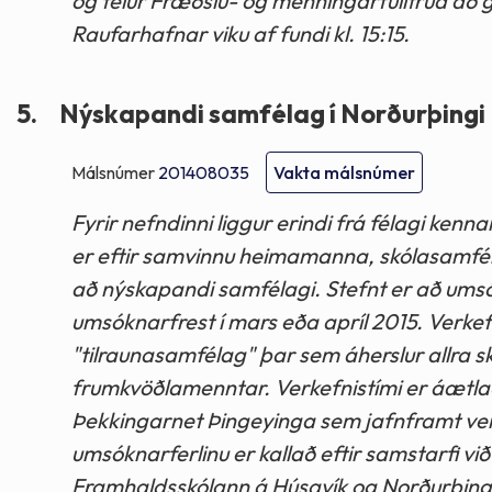
og felur Fræðslu- og menningarfulltrúa að 
Raufarhafnar viku af fundi kl. 15:15.
5.
Nýskapandi samfélag í Norðurþingi
Málsnúmer
201408035
Vakta málsnúmer
Fyrir nefndinni liggur erindi frá félagi ke
er eftir samvinnu heimamanna, skólasamfélag
að nýskapandi samfélagi. Stefnt er að um
umsóknarfrest í mars eða apríl 2015. Verke
"tilraunasamfélag" þar sem áherslur allra s
frumkvöðlamenntar. Verkefnistími er áætlað
Þekkingarnet Þingeyinga sem jafnframt ver
umsóknarferlinu er kallað eftir samstarfi v
Framhaldsskólann á Húsavík og Norðurþing v