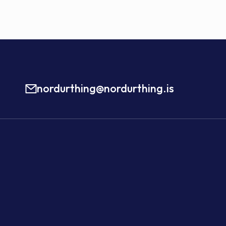
nordurthing@nordurthing.is