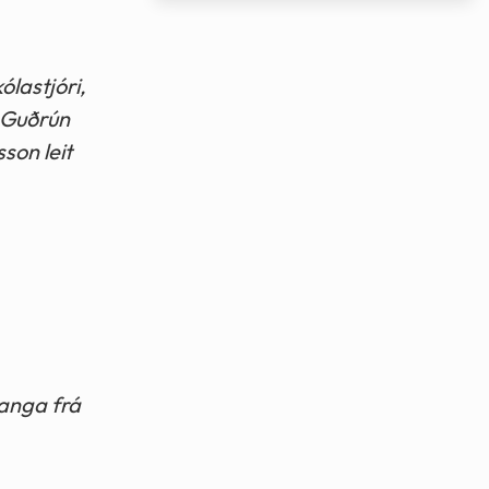
ólastjóri,
. Guðrún
son leit
ganga frá