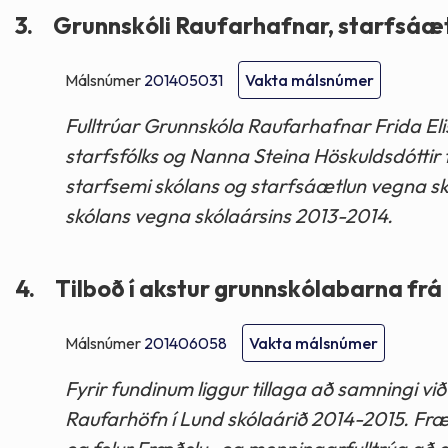
3.
Grunnskóli Raufarhafnar, starfsáæt
Málsnúmer
201405031
Vakta málsnúmer
Fulltrúar Grunnskóla Raufarhafnar Frida Elis
starfsfólks og Nanna Steina Höskuldsdóttir f
starfsemi skólans og starfsáætlun vegna sk
skólans vegna skólaársins 2013-2014.
4.
Tilboð í akstur grunnskólabarna frá
Málsnúmer
201406058
Vakta málsnúmer
Fyrir fundinum liggur tillaga að samningi v
Raufarhöfn í Lund skólaárið 2014-2015. Fr