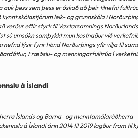
uk þess sem þess er óskað að þeir tilnefni fulltrúa
 kynnt skólastjórum leik- og grunnskóla í Norðurþin
tað verður eftir styrk til Vaxtarsamnings Norðurland
st sú umsókn samþykkt mun kostnaður við verkefnið
nefnd lýsir fyrir hönd Norðurþings yfir vilja til sa
rðardóttur, Fræðslu- og menningarfulltrúa í verkefni
nnslu á Íslandi
erra Íslands og Barna- og menntamálaráðherra
nnslu á Íslandi árin 2014 til 2019 lagður fram til k