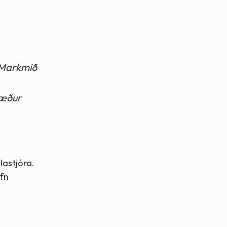
. Markmið
tæður
lastjóra.
afn