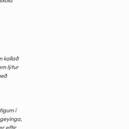
skóla
m kallað
em lýtur
með
tigum í
ngeyinga,
r eftir