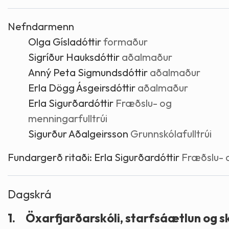
Skólaþjónusta
Skjöl og útgefið efni
Áhugaverðir staðir
Nefndarmenn
Olga Gísladóttir
formaður
Íþróttir og tómstundir
Mannauður
Útivist og hreyfing
Sigríður Hauksdóttir
aðalmaður
Anný Peta Sigmundsdóttir
aðalmaður
Framkvæmdir og hafnir
Menning og listir
Erla Dögg Ásgeirsdóttir
aðalmaður
Erla Sigurðardóttir
Fræðslu- og
Skipulags- og byggingarmál
Söfn
menningarfulltrúi
Sigurður Aðalgeirsson
Grunnskólafulltrúi
Fjölmenningarfulltrúi
Fundargerð ritaði:
Erla Sigurðardóttir
Fræðslu- o
Dýraeftirlit
Dagskrá
1.
Öxarfjarðarskóli, starfsáætlun og s