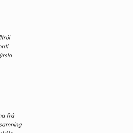
trúi
nnti
ýrsla
na frá
 samning