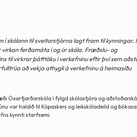
 í skólann til sveitarstjórna lagt fram til kynningar
ér virkan ferðamáta í og úr skóla. Fræðslu- og
 til virkrar þátttöku í verkefninu eftir því sem aðs
rfulltrúa að vekja athygli á verkefninu á heimasíðu
æði Öxarfjarðarskóla í fylgd skólastjóra og aðstoðarskó
nu var haldið til Kópaskers og leikskóladeild og bókas
fns kynnti starfsemi