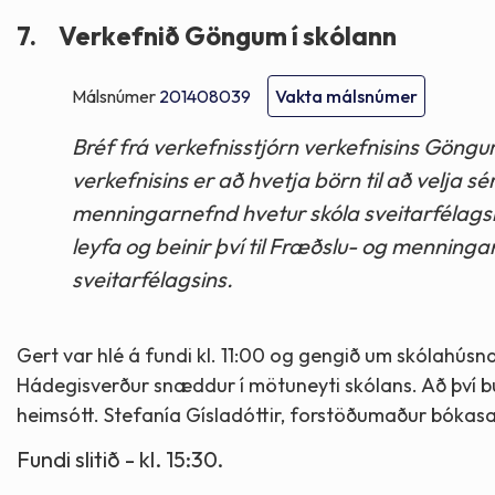
7.
Verkefnið Göngum í skólann
Málsnúmer
201408039
Vakta málsnúmer
Bréf frá verkefnisstjórn verkefnisins Göngum
verkefnisins er að hvetja börn til að velja s
menningarnefnd hvetur skóla sveitarfélagsins
leyfa og beinir því til Fræðslu- og menninga
sveitarfélagsins.
Gert var hlé á fundi kl. 11:00 og gengið um skólahúsn
Hádegisverður snæddur í mötuneyti skólans. Að því bú
heimsótt. Stefanía Gísladóttir, forstöðumaður bókasa
Fundi slitið - kl. 15:30.