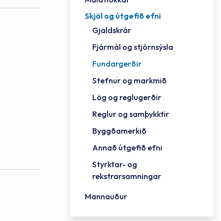
Skjöl og útgefið efni
Félag
Framh
Vinnu
Sorph
Vefm
Bygg
Fræð
Húsa
Jökul
Golfv
Vina
Hvala
Styrktar- og rekstrarsamningar
Gjaldskrár
Félag
Mennt
Íþrót
Veitu
Lausa
Fjöls
Hafn
Reykj
Fjármál og stjórnsýsla
Fundargerðir
Stefnur og markmið
Lög og reglugerðir
Reglur og samþykktir
Byggðamerkið
Annað útgefið efni
Styrktar- og
rekstrarsamningar
Mannauður