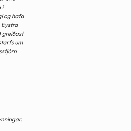
 í
gi og hafa
s Eystra
 greiðast
mstarfs um
sstjórn
ynningar.