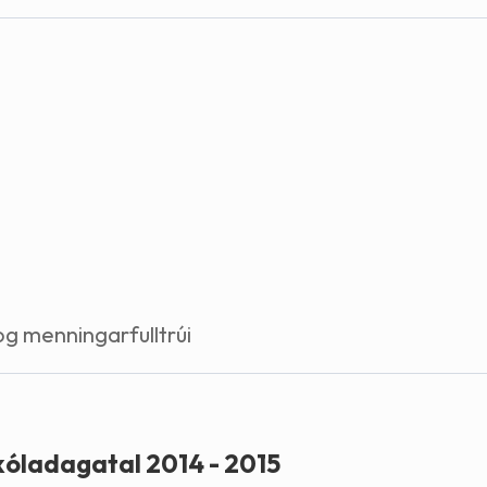
Stefnur og markmið
Lög og reglugerðir
g menningarfulltrúi
kóladagatal 2014 - 2015