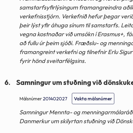
samstarfsyfirlýsingum framangreindra aðila a
verkefnisstjórn. Verkefnið hefur þegar verið
þeir lýst yfir áhuga sínum til samstarfs. Lei
vegna kostnaðar við umsókn í Erasmus+, fái
að fullu úr þeim sjóði. Fræðslu- og menningar
framangreint verkefni og tilnefnir Erlu Sigu
fyrir hönd sveitarfélgsins.
6.
Samningur um stuðning við dönskuke
Málsnúmer
201402027
Vakta málsnúmer
Samningur Mennta- og menningarmálaráðh
Danmerkur um skilyrtan stuðning við Dönskuke